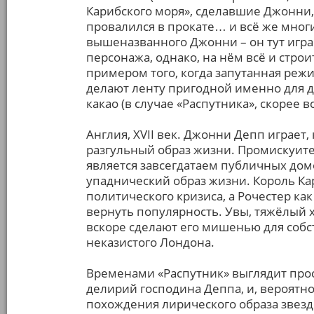
Карибского моря», сделавшие Джонни, 
провалился в прокате… и всё же многи
вышеназванного Джонни – он тут игра
персонажа, однако, на нём всё и стро
примером того, когда запутанная режи
делают ленту пригодной именно для д
какао (в случае «Распутника», скорее в
Англия, XVII век. Джонни Депп играет,
разгульный образ жизни. Промискуите
является завсегдатаем публичных домо
упаднический образ жизни. Король Кар
политического кризиса, а Рочестер к
вернуть популярность. Увы, тяжёлый х
вскоре сделают его мишенью для собс
неказистого Лондона.
Временами «Распутник» выглядит про
делирий господина Деппа, и, вероятно
похождения лирического образа звезд