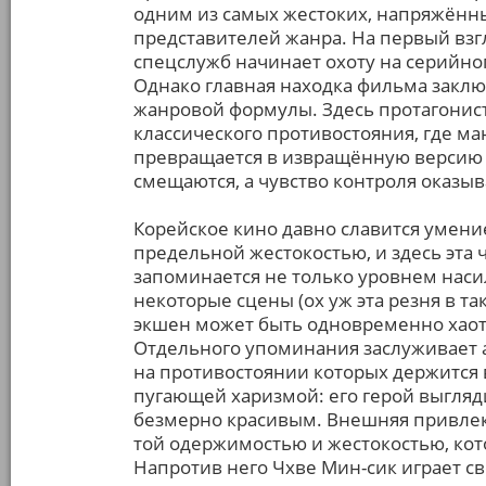
одним из самых жестоких, напряжённ
представителей жанра. На первый взгл
спецслужб начинает охоту на серийно
Однако главная находка фильма закл
жанровой формулы. Здесь протагонист
классического противостояния, где ма
превращается в извращённую версию 
смещаются, а чувство контроля оказы
Корейское кино давно славится умени
предельной жестокостью, и здесь эта 
запоминается не только уровнем наси
некоторые сцены (ох уж эта резня в так
экшен может быть одновременно хао
Отдельного упоминания заслуживает а
на противостоянии которых держится 
пугающей харизмой: его герой выгля
безмерно красивым. Внешняя привлека
той одержимостью и жестокостью, ко
Напротив него Чхве Мин-сик играет с