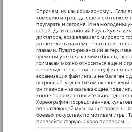
Впрочем, ну как кошмарному… Если 
комедию и трэш, да ещё и с оттенком 
поугарать и сегодня. И на молоденьку
собой. Да и покойный Рауль Хулия ди
диктатора, возжелавшего мирового госп
разлетелись на мемы. Чего стоит толь
глазами. Пуэрто-риканский актёр, изв
времени уже неизлечимо болен, сконча
гримасам можно относиться ещё и с гр
неочевидные достоинства у фильма име
экранизация файтинга, а не балаган 
острове абсурда в Тихом океане! «Бой
он главное – захватывающие поединки
конце парочка относительно годных сх
Хореография посредственная, культов
впечатляющей музыки нет вовсе. Сняли
боевых искусствах по мотивам игры. Т
превзойти старую. Скоро проверим…