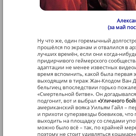
Алекса
(за май по
Ну что же, один горемычный долгостро
прошёлся по экранам и отвалился в а
лучших времён, если они когда-нибудь
придирчивого геймерского сообщества
адаптации не менее известных видеоиг
время вспомнить, какой была первая э
выходящим в тираж Жан-Клодом Ван Д
бельгиец впоследствии горько пожале
«Смертельной битве». Он догадывался
подгонит, вот и выбрал
«Уличного бой
американский вояка Уильям Гайл – пер
и прихоти суперзвезды боевиков, что
выходить на площадку со следами уп
можно было всё – так, по крайней мере
поэтому не стоит удивляться кошмарн