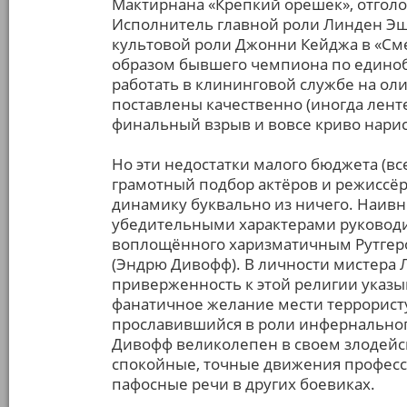
Мактирнана «Крепкий орешек», отголо
Исполнитель главной роли Линден Э
культовой роли Джонни Кейджа в «Сме
образом бывшего чемпиона по единоб
работать в клининговой службе на ол
поставлены качественно (иногда ленте
финальный взрыв и вовсе криво нари
Но эти недостатки малого бюджета (все
грамотный подбор актёров и режиссёр
динамику буквально из ничего. Наивн
убедительными характерами руководит
воплощённого харизматичным Рутгеро
(Эндрю Дивофф). В личности мистера Л
приверженность к этой религии указы
фанатичное желание мести террорист
прославившийся в роли инфернальног
Дивофф великолепен в своем злодейск
спокойные, точные движения професс
пафосные речи в других боевиках.