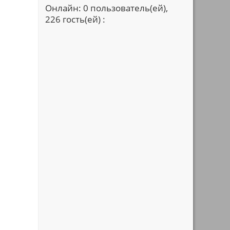
Онлайн: 0 пользователь(ей),
226 гость(ей) :
е