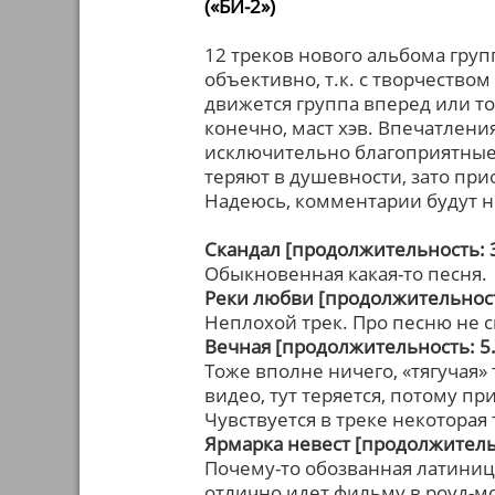
(«БИ-2»)
12 треков нового альбома гру
объективно, т.к. с творчество
движется группа вперед или то
конечно, маст хэв. Впечатлен
исключительно благоприятные.
теряют в душевности, зато прио
Надеюсь, комментарии будут 
Скандал [продолжительность: 3
Обыкновенная какая-то песня.
Реки любви [продолжительност
Неплохой трек. Про песню не с
Вечная [продолжительность: 5.
Тоже вполне ничего, «тягучая»
видео, тут теряется, потому 
Чувствуется в треке некоторая 
Ярмарка невест [продолжительн
Почему-то обозванная латинице
отлично идет фильму в роуд-м