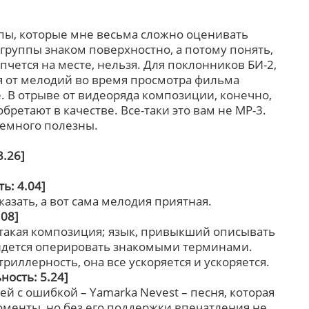
ппы, которые мне весьма сложно оценивать
м группы знаком поверхностно, а потому понять,
пчется на месте, нельзя. Для поклонников БИ-2,
ия от мелодий во время просмотра фильма
 В отрыве от видеоряда композиции, конечно,
бретают в качестве. Все-таки это вам не MP-3.
немного полезны.
.26]
ь: 4.04]
казать, а вот сама мелодия приятная.
08]
 такая композиция; язык, привыкший описывать
придется оперировать знакомыми терминами.
триллерность, она все ускоряется и ускоряется.
ость: 5.24]
й с ошибкой – Yamarka Nevest – песня, которая
оменты, но без его поддержки впечатления не