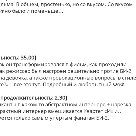
ьма. В общем, простенько, но со вкусом. Со вкусом
 можно было и поменьше…
ность: 35.00]
ак он трансформировался в фильм, как проходили
как режиссер был настроен решительно против БИ-2,
чала девочка, а также провокационные вопросы в стил
е?» – все это тут. Подробный и любопытный ФоФ.
[продолжительность: 2.30]
канты в каком-то абстрактном интерьере + нарезка
страктный интерьер вмешивается Квартет «И» и…
уется только самым упертым фанатам БИ-2.