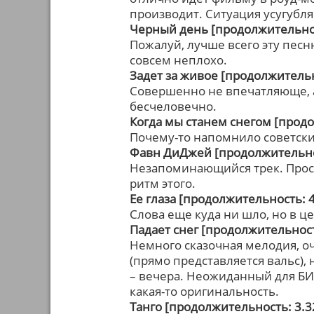
производит. Ситуация усугуб
Черный день [продолжительнос
Пожалуй, лучше всего эту песню
совсем неплохо.
Задет за живое [продолжительн
Совершенно не впечатляюще, 
бесчеловечно.
Когда мы станем снегом [продо
Почему-то напомнило советск
Фавн ДиДжей [продолжительнос
Незапоминающийся трек. Прос
ритм этого.
Ее глаза [продолжительность: 4
Слова еще куда ни шло, но в це
Падает снег [продолжительност
Немного сказочная мелодия, о
(прямо представляется вальс),
– вечера. Неожиданный для БИ-
какая-то оригинальность.
Танго [продолжительность: 3.3