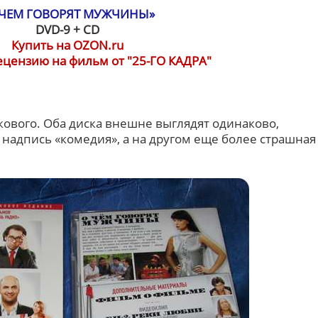
 ЧЕМ ГОВОРЯТ МУЖЧИНЫ»
DVD-9 + CD
Купить на OZON.ru
ецензию на фильм от "25-ГО КАДРА"
кового. Оба диска внешне выглядят одинаково,
 надпись «комедия», а на другом еще более страшная