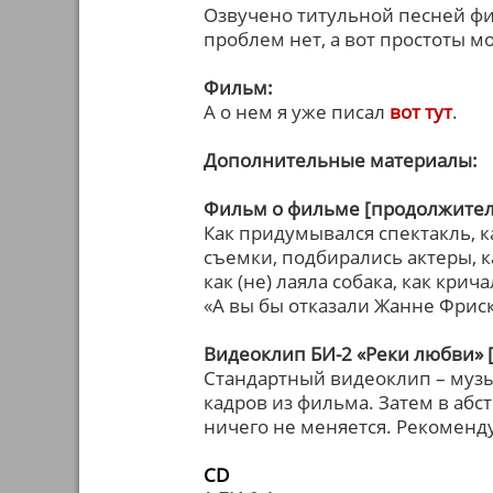
Озвучено титульной песней фил
проблем нет, а вот простоты
Фильм:
А о нем я уже писал
вот тут
.
Дополнительные материалы:
Фильм о фильме [продолжитель
Как придумывался спектакль, к
съемки, подбирались актеры, 
как (не) лаяла собака, как кри
«А вы бы отказали Жанне Фриск
Видеоклип БИ-2 «Реки любви» 
Стандартный видеоклип – музы
кадров из фильма. Затем в аб
ничего не меняется. Рекоменд
СD