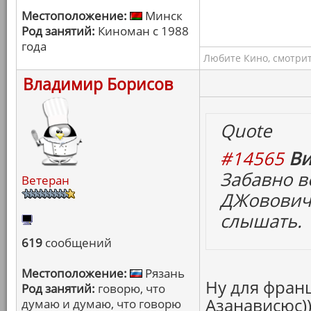
Местоположение:
Минск
Род занятий:
Киноман с 1988
года
Любите Кино, смотрит
Владимир Борисов
Quote
#14565
Ви
Забавно в
Ветеран
ДЖовович"
слышать.
619
сообщений
Местоположение:
Рязань
Ну для франц
Род занятий:
говорю, что
Азанависюс))
думаю и думаю, что говорю