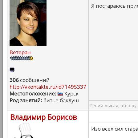
Я постараюсь прис
Ветеран
306
сообщений
http://vkontakte.ru/id71495337
Местоположение:
Курск
Род занятий:
битье баклуш
Гений мысли, отец ру
Владимир Борисов
Изо всех сил стара