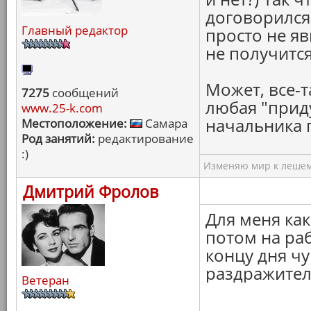
договорился 
Главный редактор
просто не яв
не получится
Может, все-т
7275
сообщений
любая "прид
www.25-k.com
начальника п
Местоположение:
Самара
Род занятий:
редактирование
:)
Изменяю мир к лешему
Дмитрий Фролов
Для меня как
потом на раб
концу дня чу
раздражител
Ветеран