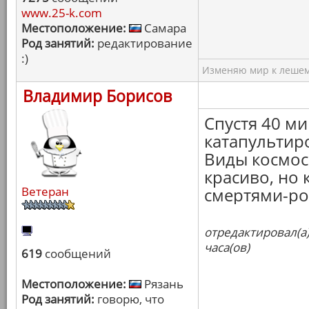
www.25-k.com
Местоположение:
Самара
Род занятий:
редактирование
:)
Изменяю мир к лешему
Владимир Борисов
Спустя 40 ми
катапультиро
Виды космос
красиво, но 
Ветеран
смертями-ро
отредактировал(а
часа(ов)
619
сообщений
Местоположение:
Рязань
Род занятий:
говорю, что