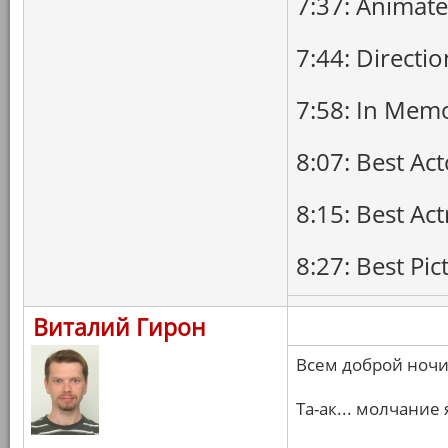
7:37: Animate
7:44: Directio
7:58: In Mem
8:07: Best Act
8:15: Best Act
8:27: Best Pic
Виталий Гирон
Всем доброй ночи
Та-ак... молчание 