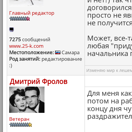
договорился 
Главный редактор
просто не яв
не получится
Может, все-т
7275
сообщений
любая "прид
www.25-k.com
начальника п
Местоположение:
Самара
Род занятий:
редактирование
:)
Изменяю мир к лешему
Дмитрий Фролов
Для меня как
потом на раб
концу дня чу
раздражител
Ветеран