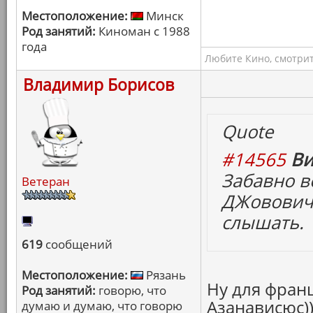
Местоположение:
Минск
Род занятий:
Киноман с 1988
года
Любите Кино, смотрит
Владимир Борисов
Quote
#14565
Ви
Забавно в
Ветеран
ДЖовович"
слышать.
619
сообщений
Местоположение:
Рязань
Ну для франц
Род занятий:
говорю, что
Азанависюс))
думаю и думаю, что говорю