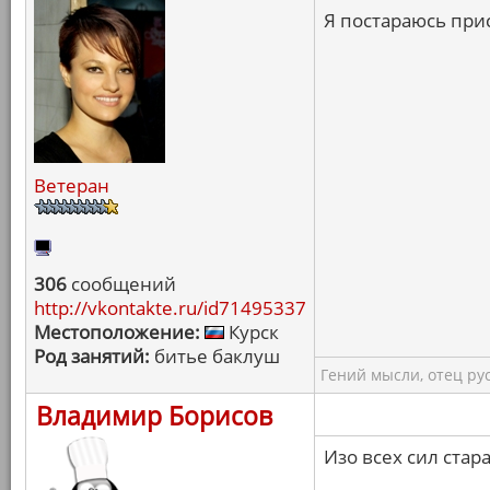
Я постараюсь прис
Ветеран
306
сообщений
http://vkontakte.ru/id71495337
Местоположение:
Курск
Род занятий:
битье баклуш
Гений мысли, отец ру
Владимир Борисов
Изо всех сил стара