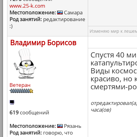
www.25-k.com
Местоположение:
Самара
Род занятий:
редактирование
:)
Изменяю мир к лешему
Владимир Борисов
Спустя 40 ми
катапультиро
Виды космос
красиво, но 
Ветеран
смертями-ро
отредактировал(а
часа(ов)
619
сообщений
Местоположение:
Рязань
Род занятий:
говорю, что