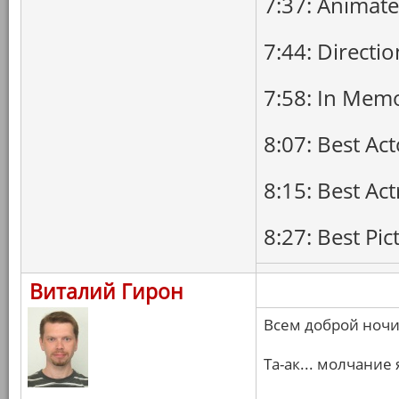
7:37: Animate
7:44: Directio
7:58: In Mem
8:07: Best Act
8:15: Best Act
8:27: Best Pic
Виталий Гирон
Всем доброй ночи
Та-ак... молчание 