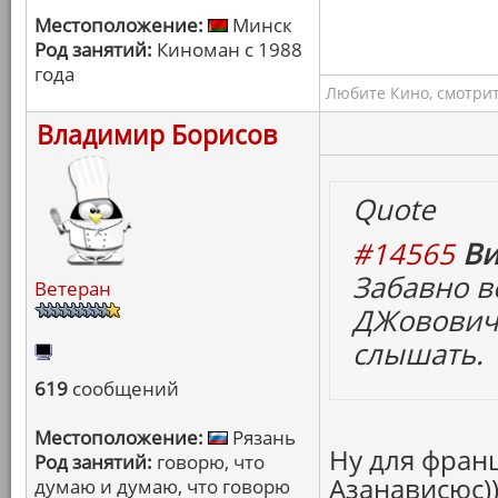
Местоположение:
Минск
Род занятий:
Киноман с 1988
года
Любите Кино, смотрит
Владимир Борисов
Quote
#14565
Ви
Забавно в
Ветеран
ДЖовович"
слышать.
619
сообщений
Местоположение:
Рязань
Ну для франц
Род занятий:
говорю, что
Азанависюс))
думаю и думаю, что говорю