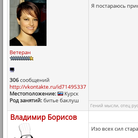
Я постараюсь прис
Ветеран
306
сообщений
http://vkontakte.ru/id71495337
Местоположение:
Курск
Род занятий:
битье баклуш
Гений мысли, отец ру
Владимир Борисов
Изо всех сил стара