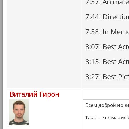
7:37: Animate
7:44: Directio
7:58: In Mem
8:07: Best Act
8:15: Best Act
8:27: Best Pic
Виталий Гирон
Всем доброй ночи
Та-ак... молчание 