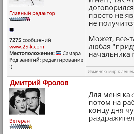
договорился 
Главный редактор
просто не яв
не получится
Может, все-т
7275
сообщений
любая "прид
www.25-k.com
начальника п
Местоположение:
Самара
Род занятий:
редактирование
:)
Изменяю мир к лешему
Дмитрий Фролов
Для меня как
потом на раб
концу дня чу
раздражител
Ветеран