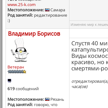
www.25-k.com
Местоположение:
Самара
Род занятий:
редактирование
:)
Изменяю мир к лешему
Владимир Борисов
Спустя 40 ми
катапультиро
Виды космос
красиво, но 
Ветеран
смертями-ро
отредактировал(а
часа(ов)
619
сообщений
Местоположение:
Рязань
Род занятий:
говорю, что