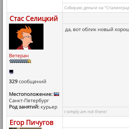
Собираю деньги на "Сталинград
Стас Селицкий
да, вот облик новый хоро
Ветеран
329
сообщений
Местоположение:
Санкт-Петербург
Род занятий:
курьер
I simply am not there/
Егор Пичугов