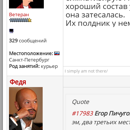
хороший состав у
она затесалась.
Ветеран
Их полдник у не
329
сообщений
Местоположение:
Санкт-Петербург
Род занятий:
курьер
I simply am not there/
Федя
Quote
#17983
Егор Пичугов
эм, два третьих мес