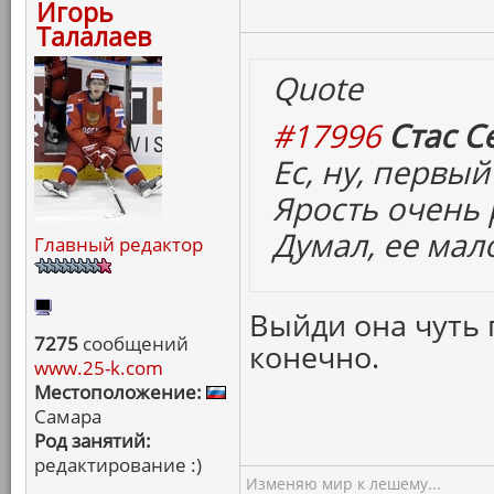
Игорь
Талалаев
Quote
#17996
Стас С
Ес, ну, первый
Ярость очень 
Думал, ее мал
Главный редактор
Выйди она чуть 
7275
сообщений
конечно.
www.25-k.com
Местоположение:
Самара
Род занятий:
редактирование :)
Изменяю мир к лешему...