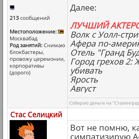
Далее:
213
сообщений
ЛУЧШИЙ АКТЕР
Местоположение:
Волк с Уолл-стри
Москвабад
Афера по-амери
Род занятий:
Снимаю
Отель "Гранд Бу
блокбастеры,
провожу церемонии,
Город грехов 2:
корпоративы
убивать
(дорого)
Ярость
Август
Собираю деньги на "Сталинград
Стас Селицкий
Вот не помню, к
симпатизирую А