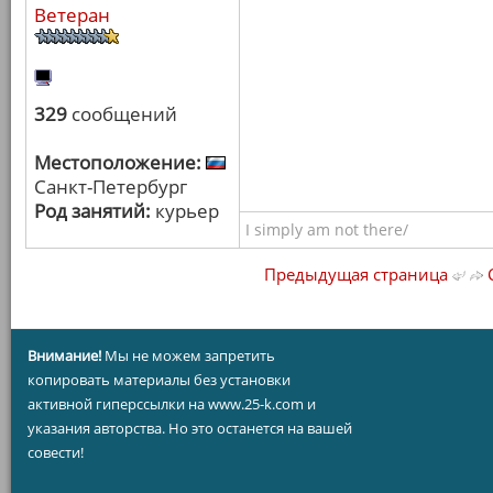
Ветеран
329
сообщений
Местоположение:
Санкт-Петербург
Род занятий:
курьер
I simply am not there/
Предыдущая страница
С
Внимание!
Мы не можем запретить
копировать материалы без установки
активной гиперссылки на www.25-k.com и
указания авторства. Но это останется на вашей
совести!