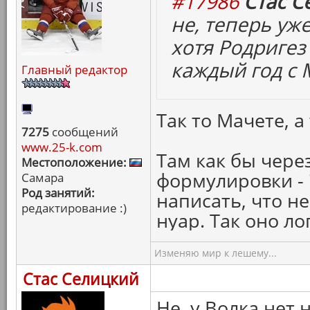
#17986
Стас С
не, теперь уже
хотя Родригез 
каждый год с 
Главный редактор
Так то Мачете, а 
7275
сообщений
www.25-k.com
Там как бы чере
Местоположение:
формулировки -
Самара
Род занятий:
написать, что н
редактирование :)
нуар. Так оно ло
Изменяю мир к лешему...
Стас Селицкий
Не, у Волка нет