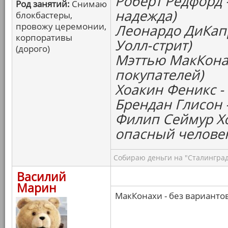
Роберт Редфорд 
Род занятий:
Снимаю
надежда)
блокбастеры,
провожу церемонии,
Леонардо ДиКапр
корпоративы
Уолл-стрит)
(дорого)
Мэттью МакКонах
покупателей)
Хоакин Феникс -
Брендан Глисон 
Филип Сеймур Х
опасный челове
Собираю деньги на "Сталинград
Василий
Марин
МакКонахи - без варианто