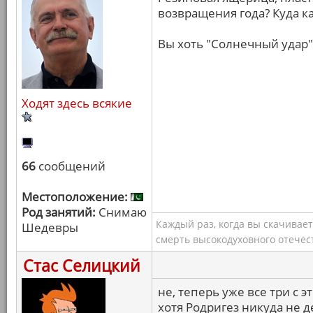
возвращения года? Куда к
Вы хоть "Солнечный удар"
Ходят здесь всякие
66
сообщений
Местоположение:
Род занятий:
Снимаю
Каждый раз, когда вы скачивае
Шедевры
смерть высокодуховного отечес
Стас Селицкий
не, теперь уже все три с 
хотя Родригез никуда не д