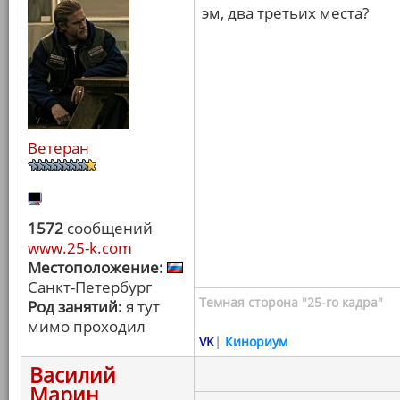
эм, два третьих места?
Ветеран
1572
сообщений
www.25-k.com
Местоположение:
Санкт-Петербург
Темная сторона "25-го кадра"
Род занятий:
я тут
мимо проходил
VK
|
Кинориум
Василий
Марин