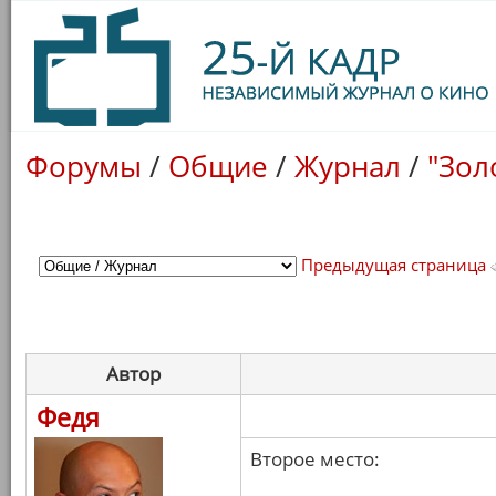
Форумы
/
Общие
/
Журнал
/
"Зол
Предыдущая страница
Автор
Федя
Второе место: