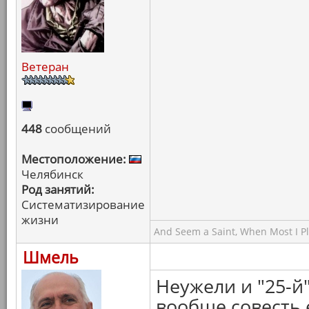
Ветеран
448
сообщений
Местоположение:
Челябинск
Род занятий:
Систематизирование
жизни
And Seem a Saint, When Most I Pla
Шмель
Неужели и "25-й
вообще совесть 