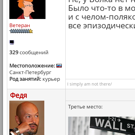
Было что-то в м
и с челом-поляко
все эпизодическ
Ветеран
329
сообщений
Местоположение:
Санкт-Петербург
Род занятий:
курьер
I simply am not there/
Федя
Третье место: