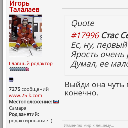
Игорь
Талалаев
Quote
#17996
Стас С
Ес, ну, первый
Ярость очень 
Думал, ее мал
Главный редактор
Выйди она чуть 
7275
сообщений
конечно.
www.25-k.com
Местоположение:
Самара
Род занятий:
редактирование :)
Изменяю мир к лешему...