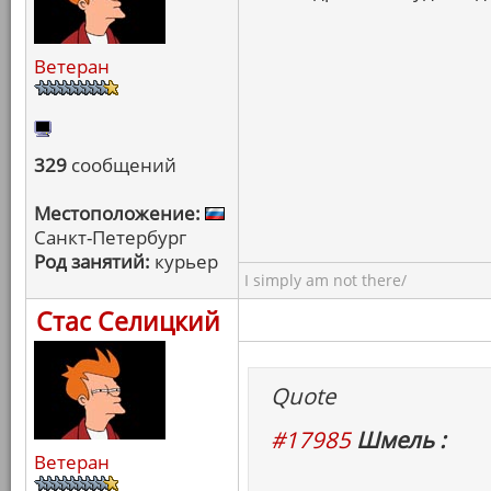
Ветеран
329
сообщений
Местоположение:
Санкт-Петербург
Род занятий:
курьер
I simply am not there/
Стас Селицкий
Quote
#17985
Шмель :
Ветеран