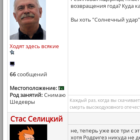
возвращения года? Куда к
Вы хоть "Солнечный удар"
Ходят здесь всякие
66
сообщений
Местоположение:
Род занятий:
Снимаю
Каждый раз, когда вы скачивае
Шедевры
смерть высокодуховного отечес
Стас Селицкий
не, теперь уже все три с 
хотя Родригез никуда не д