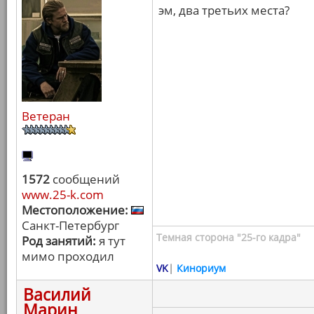
эм, два третьих места?
Ветеран
1572
сообщений
www.25-k.com
Местоположение:
Санкт-Петербург
Темная сторона "25-го кадра"
Род занятий:
я тут
мимо проходил
VK
|
Кинориум
Василий
Марин