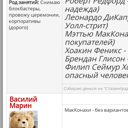
Роберт Редфорд 
Род занятий:
Снимаю
надежда)
блокбастеры,
провожу церемонии,
Леонардо ДиКапр
корпоративы
Уолл-стрит)
(дорого)
Мэттью МакКонах
покупателей)
Хоакин Феникс -
Брендан Глисон 
Филип Сеймур Х
опасный челове
Собираю деньги на "Сталинград
Василий
Марин
МакКонахи - без варианто