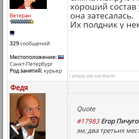
хороший состав у
она затесалась.
Ветеран
Их полдник у не
329
сообщений
Местоположение:
Санкт-Петербург
Род занятий:
курьер
I simply am not there/
Федя
Quote
#17983
Егор Пичугов
эм, два третьих мес