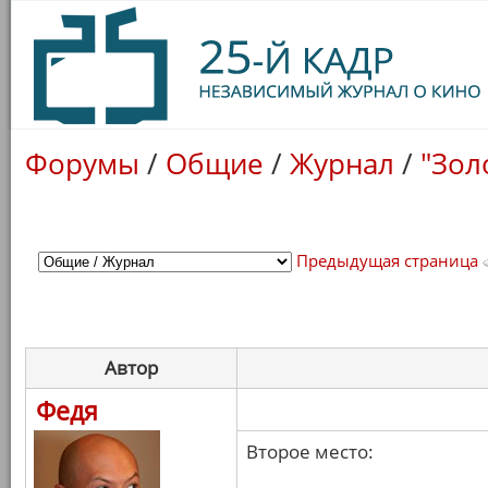
Форумы
/
Общие
/
Журнал
/
"Зол
Предыдущая страница
Автор
Федя
Второе место: