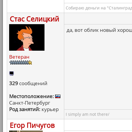
Собираю деньги на "Сталинград
Стас Селицкий
да, вот облик новый хоро
Ветеран
329
сообщений
Местоположение:
Санкт-Петербург
Род занятий:
курьер
I simply am not there/
Егор Пичугов