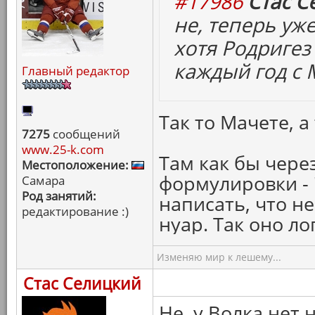
#17986
Стас С
не, теперь уже
хотя Родригез 
каждый год с 
Главный редактор
Так то Мачете, а 
7275
сообщений
www.25-k.com
Там как бы чере
Местоположение:
формулировки -
Самара
Род занятий:
написать, что н
редактирование :)
нуар. Так оно ло
Изменяю мир к лешему...
Стас Селицкий
Не, у Волка нет