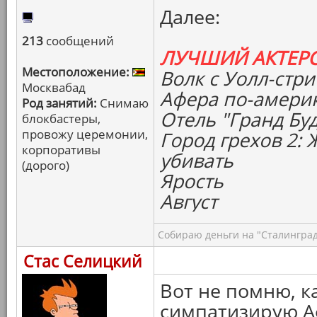
Далее:
213
сообщений
ЛУЧШИЙ АКТЕР
Местоположение:
Волк с Уолл-стри
Москвабад
Афера по-амери
Род занятий:
Снимаю
Отель "Гранд Бу
блокбастеры,
провожу церемонии,
Город грехов 2:
корпоративы
убивать
(дорого)
Ярость
Август
Собираю деньги на "Сталинград
Стас Селицкий
Вот не помню, к
симпатизирую А