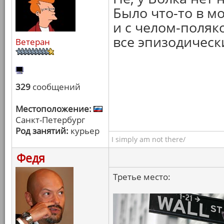
Было что-то в м
и с челом-поляко
все эпизодическ
Ветеран
329
сообщений
Местоположение:
Санкт-Петербург
Род занятий:
курьер
I simply am not there/
Федя
Третье место: