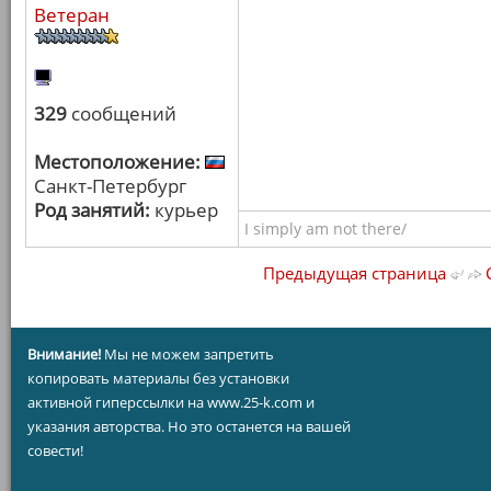
Ветеран
329
сообщений
Местоположение:
Санкт-Петербург
Род занятий:
курьер
I simply am not there/
Предыдущая страница
С
Внимание!
Мы не можем запретить
копировать материалы без установки
активной гиперссылки на www.25-k.com и
указания авторства. Но это останется на вашей
совести!