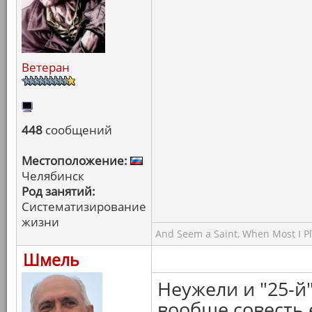
Ветеран
448
сообщений
Местоположение:
Челябинск
Род занятий:
Систематизирование
жизни
And Seem a Saint, When Most I Pla
Шмель
Неужели и "25-й
вообще совесть 