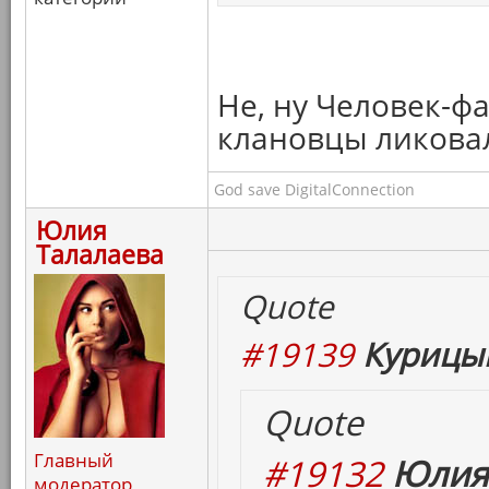
Не, ну Человек-фа
клановцы ликовал
God save DigitalConnection
Юлия
Талалаева
Quote
#19139
Курицын
Quote
Главный
#19132
Юлия 
модератор