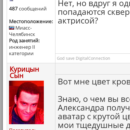
Нет, но вдруг я о
487
сообщений
попадаются скве
актрисой?
Местоположение:
Миасс-
Челябинск
Род занятий:
инженер II
категории
God save DigitalConnection
Курицын
Сын
Вот мне цвет кров
Знаю, о чем вы вс
Александра полу
аватар с крутой ц
мои тщедушные др