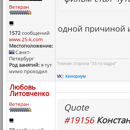
Ветеран
одной причиной 
1572
сообщений
www.25-k.com
Местоположение:
Санкт-
Петербург
Темная сторона "25-го кадра"
Род занятий:
я тут
мимо проходил
VK
|
Кинориум
Любовь
Литовченко
Ветеран
Quote
#19156
Констан