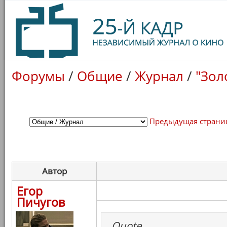
Форумы
/
Общие
/
Журнал
/
"Зол
Предыдущая страни
Автор
Егор
Пичугов
Quote