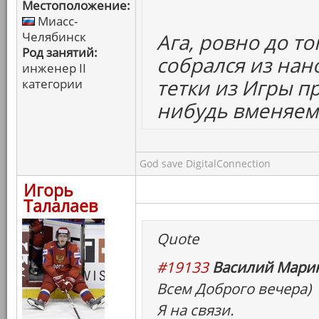
Местоположение:
Миасс-
Челябинск
Ага, ровно до т
Род занятий:
собрался из нан
инженер II
тетки из Игры пр
категории
нибудь вменяем
God save DigitalConnection
Игорь
Талалаев
Quote
#19133
Василий Марин
Всем Доброго вечера)
Я на связи.