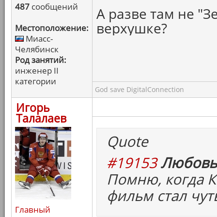
487
сообщений
А разве там не "
верхушке?
Местоположение:
Миасс-
Челябинск
Род занятий:
инженер II
категории
God save DigitalConnection
Игорь
Талалаев
Quote
#19153
Любовь
Помню, когда К
фильм стал чут
Главный