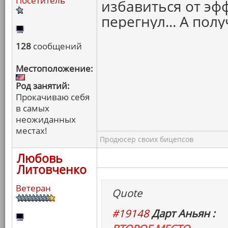
Посетитель
избавиться от эфф
перегнул... А пол
128
сообщений
Местоположение:
Род занятий:
Прокачиваю себя
в самых
неожиданных
местах!
Продюсер своих бицепсов
Любовь
Литовченко
Ветеран
Quote
#19148
Дарт Аньян :