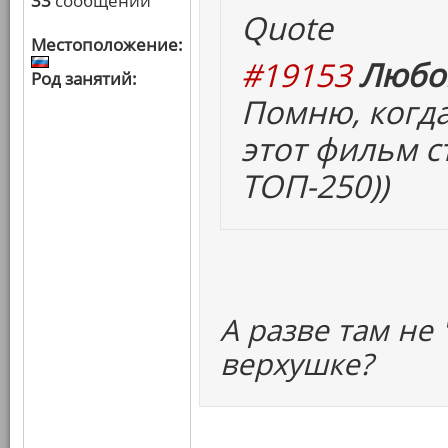
33
сообщений
Quote
Местоположение:
#19153
Любов
Род занятий:
Помню, когда
этот фильм с
ТОП-250))
А разве там не
верхушке?