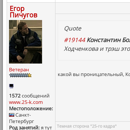
Егор
Пичугов
Quote
#19144
Константин Бо
Ходченкова и трэш эт
Ветеран
какой вы проницательный, К
1572
сообщений
www.25-k.com
Местоположение:
Санкт-
Петербург
Темная сторона "25-го кадра"
Род занятий:
я тут