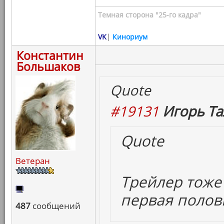
Темная сторона "25-го кадра"
VK
|
Кинориум
Константин
Большаков
Quote
#19131
Игорь Та
Quote
Ветеран
Трейлер тоже
первая полови
487
сообщений