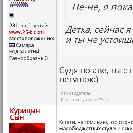
Не-не, я пока
231
сообщений
Детка, сейчас я
www.25-k.com
и ты не устоиш
Местоположение:
Самара
Род занятий:
Разнообразный
Судя по аве, ты с
петушок:)
- Кто свидетель?
- Я! А что случилось?! (с)
Курицын
Сын
Кстати, напоминаю, что спон
малобюджетных студенчески