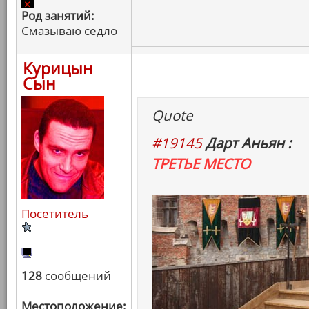
Род занятий:
Смазываю седло
Курицын
Сын
Quote
#19145
Дарт Аньян :
ТРЕТЬЕ МЕСТО
Посетитель
128
сообщений
Местоположение: