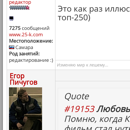
редактор
Это как раз иллю
топ-250)
7275
сообщений
www.25-k.com
Местоположение:
Самара
Род занятий:
редактирование :)
Изменяю мир к лешему...
Егор
Пичугов
Quote
#19153
Любовь
Помню, когда К
фильм стал чут