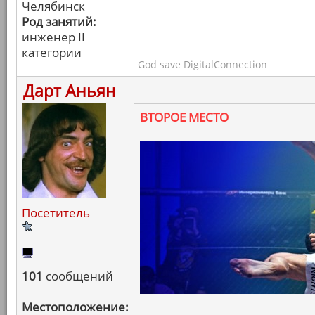
Челябинск
Род занятий:
инженер II
категории
God save DigitalConnection
Дарт Аньян
ВТОРОЕ МЕСТО
Посетитель
101
сообщений
Местоположение: