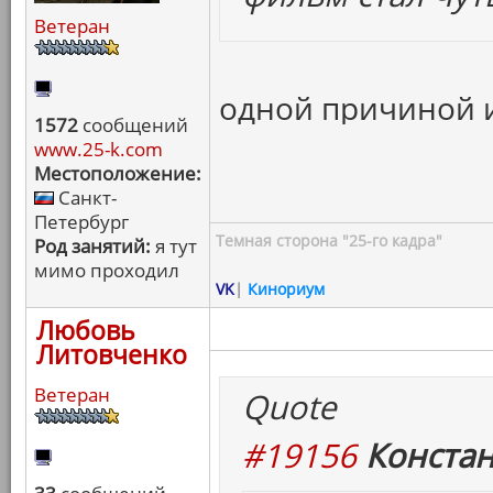
Ветеран
одной причиной 
1572
сообщений
www.25-k.com
Местоположение:
Санкт-
Петербург
Темная сторона "25-го кадра"
Род занятий:
я тут
мимо проходил
VK
|
Кинориум
Любовь
Литовченко
Ветеран
Quote
#19156
Констан