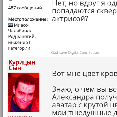
Нет, но вдруг я о
487
сообщений
попадаются скве
актрисой?
Местоположение:
Миасс-
Челябинск
Род занятий:
инженер II
категории
God save DigitalConnection
Курицын
Сын
Вот мне цвет кров
Знаю, о чем вы вс
Александра полу
аватар с крутой ц
мои тщедушные др