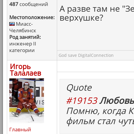
487
сообщений
А разве там не "
верхушке?
Местоположение:
Миасс-
Челябинск
Род занятий:
инженер II
категории
God save DigitalConnection
Игорь
Талалаев
Quote
#19153
Любовь
Помню, когда К
фильм стал чут
Главный