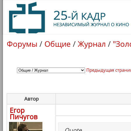
Форумы
/
Общие
/
Журнал
/
"Зол
Предыдущая страни
Автор
Егор
Пичугов
Quote