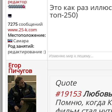
редактор
Это как раз иллю
топ-250)
7275
сообщений
www.25-k.com
Местоположение:
Самара
Род занятий:
редактирование :)
Изменяю мир к лешему...
Егор
Пичугов
Quote
#19153
Любовь
Помню, когда К
фильм стал чут