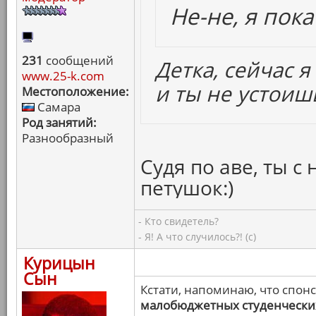
Не-не, я пока
231
сообщений
Детка, сейчас я
www.25-k.com
и ты не устоиш
Местоположение:
Самара
Род занятий:
Разнообразный
Судя по аве, ты с
петушок:)
- Кто свидетель?
- Я! А что случилось?! (с)
Курицын
Сын
Кстати, напоминаю, что спон
малобюджетных студенчески