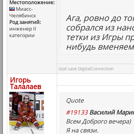
Местоположение:
Миасс-
Челябинск
Ага, ровно до т
Род занятий:
собрался из нан
инженер II
тетки из Игры пр
категории
нибудь вменяем
God save DigitalConnection
Игорь
Талалаев
Quote
#19133
Василий Марин
Всем Доброго вечера)
Я на связи.