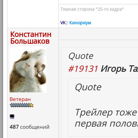
Темная сторона "25-го кадра"
VK
|
Кинориум
Константин
Большаков
Quote
#19131
Игорь Та
Quote
Ветеран
Трейлер тоже
первая полови
487
сообщений