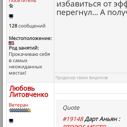
Посетитель
избавиться от эфф
перегнул... А пол
128
сообщений
Местоположение:
Род занятий:
Прокачиваю себя
в самых
неожиданных
местах!
Продюсер своих бицепсов
Любовь
Литовченко
Ветеран
Quote
#19148
Дарт Аньян :