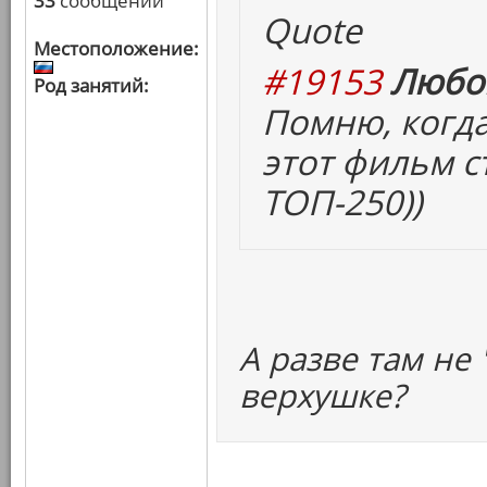
33
сообщений
Quote
Местоположение:
#19153
Любов
Род занятий:
Помню, когда
этот фильм с
ТОП-250))
А разве там не
верхушке?