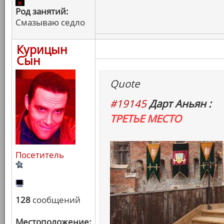
Род занятий:
Смазываю седло
Курицын
Сын
Quote
#19145
Дарт Аньян :
ТРЕТЬЕ МЕСТО
Посетитель
128
сообщений
Местоположение: