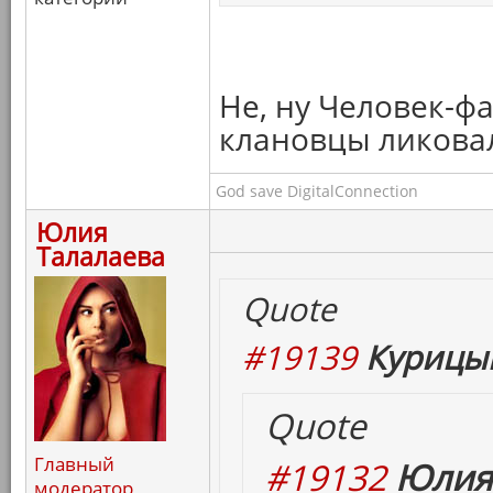
Не, ну Человек-фа
клановцы ликовал
God save DigitalConnection
Юлия
Талалаева
Quote
#19139
Курицын
Quote
Главный
#19132
Юлия 
модератор