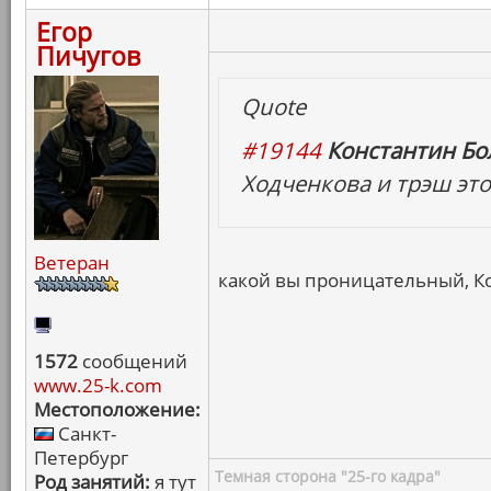
Егор
Пичугов
Quote
#19144
Константин Бо
Ходченкова и трэш эт
Ветеран
какой вы проницательный, К
1572
сообщений
www.25-k.com
Местоположение:
Санкт-
Петербург
Темная сторона "25-го кадра"
Род занятий:
я тут