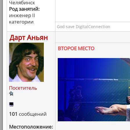
Челябинск
Род занятий:
инженер II
категории
God save DigitalConnection
Дарт Аньян
ВТОРОЕ МЕСТО
Посетитель
101
сообщений
Местоположение: