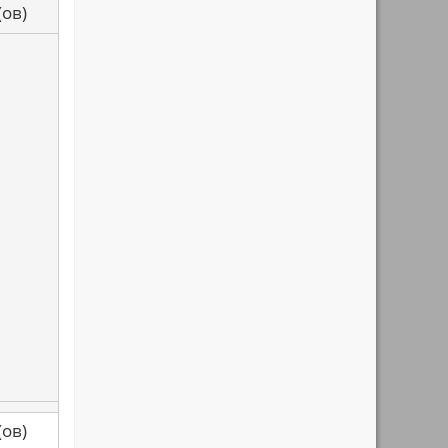
са(ов)
са(ов)