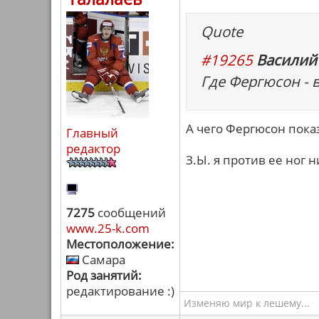
Quote
#19265
Василий
Где Фергюсон - 
А чего Фергюсон показ
Главный
редактор
З.Ы. я против ее ног 
7275
сообщений
www.25-k.com
Местоположение:
Самара
Род занятий:
редактирование :)
Изменяю мир к лешему...