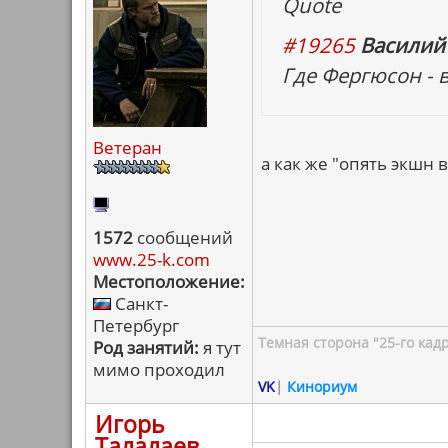
Quote
#19265
Василий
Где Фергюсон - 
Ветеран
а как же "опять экшн в
1572
сообщений
www.25-k.com
Местоположение:
Санкт-
Петербург
Темная сторона "25-го кад
Род занятий:
я тут
мимо проходил
VK
|
Кинориум
Игорь
Талалаев