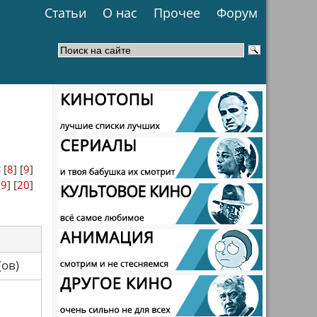
Статьи
О нас
Прочее
Форум
<
[
8
] [
9
]
19
] [
20
]
са(ов)