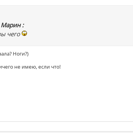
 Марин :
вы чего
ала? Ноги?)
ничего не имею, если что!