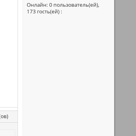
Онлайн: 0 пользователь(ей),
173 гость(ей) :
са(ов)