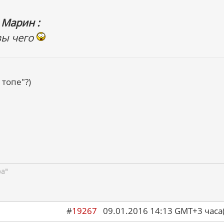
 Марин :
вы чего
 топе"?)
ра"
#
19267
09.01.2016 14:13 GMT+3 ча