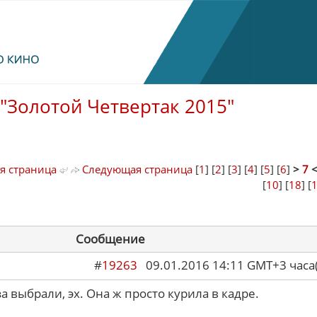
"Золотой Четвертак 2015"
я страница
Следующая страница
[
1
] [
2
] [
3
] [
4
] [
5
] [
6
]
>
7
[
10
] [
18
] [
Сообщение
#
19263
09.01.2016 14:11 GMT+3 ча
а выбрали, эх. Она ж просто курила в кадре.