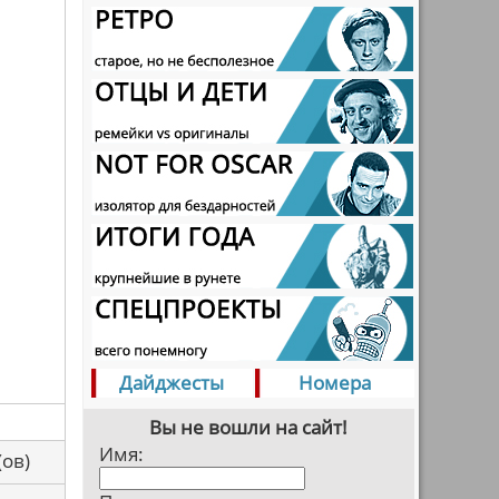
Дайджесты
Номера
Вы не вошли на сайт!
Имя:
са(ов)