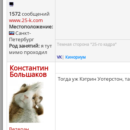
1572
сообщений
www.25-k.com
Местоположение:
Санкт-
Петербург
Темная сторона "25-го кадра"
Род занятий:
я тут
мимо проходил
VK
|
Кинориум
Константин
Большаков
Тогда уж Кэтрин Уотерстон, т
Ветеран