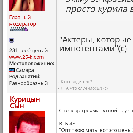
просто курила в
Главный
модератор
"Актеры, которые 
импотентами"(с)
231
сообщений
www.25-k.com
Местоположение:
Самара
Род занятий:
- Кто свидетель?
Разнообразный
- Я! А что случилось?! (с)
Курицын
Сын
Спонсор трехминутной паузы
ВТБ-48
"Опт твою мать, вот это цены!