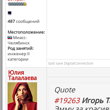
487
сообщений
Местоположение:
Миасс-
Челябинск
Род занятий:
инженер II
категории
God save DigitalConnection
Юлия
Талалаева
Quote
#19263
Игорь Т
Эмму за красив