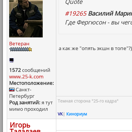
Quote
#19265
Василий Марин
Где Фергюсон - вы чег
Ветеран
а как же "опять экшн в топе"?)
1572
сообщений
www.25-k.com
Местоположение:
Санкт-
Петербург
Темная сторона "25-го кадра"
Род занятий:
я тут
мимо проходил
VK
|
Кинориум
Игорь
Талалаев