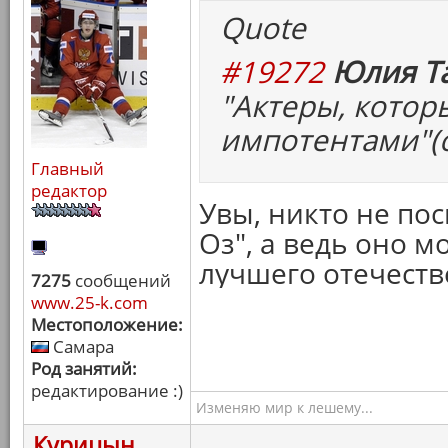
Quote
#19272
Юлия Та
"Актеры, котор
импотентами"(с
Главный
редактор
Увы, никто не по
Оз", а ведь оно м
лучшего отечестве
7275
сообщений
www.25-k.com
Местоположение:
Самара
Род занятий:
редактирование :)
Изменяю мир к лешему...
Курицын