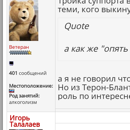
Тройка суппорта 
теми, кого выкин
Quote
а как же "опять
Ветеран
401
сообщений
а я не говорил что
Но из Терон-Блан
Местоположение:
роль по интересн
Род занятий:
алкоголизм
Игорь
Талалаев