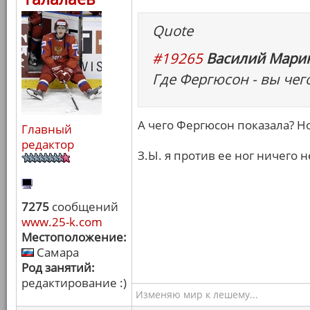
Quote
#19265
Василий Марин
Где Фергюсон - вы чег
А чего Фергюсон показала? Но
Главный
редактор
З.Ы. я против ее ног ничего н
7275
сообщений
www.25-k.com
Местоположение:
Самара
Род занятий:
редактирование :)
Изменяю мир к лешему...