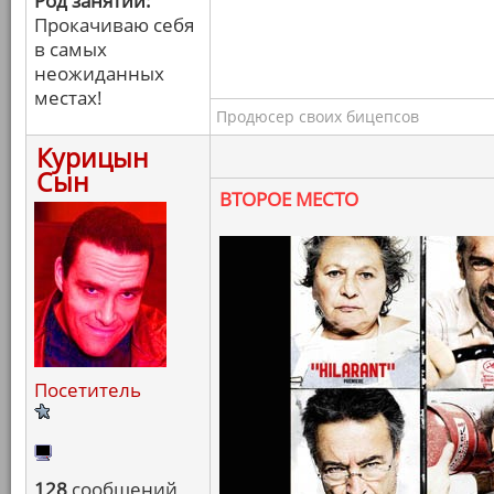
Род занятий:
Прокачиваю себя
в самых
неожиданных
местах!
Продюсер своих бицепсов
Курицын
Сын
ВТОРОЕ МЕСТО
Посетитель
128
сообщений