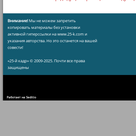
Внимание!
Мы не можем запретить
копировать материалы без установки
активной гиперссылки на www.25-k.com и
указания авторства. Но это останется на вашей
совести!
«25-й кадр» © 2009-2025. Почти все права
защищены
Работает на Seditio