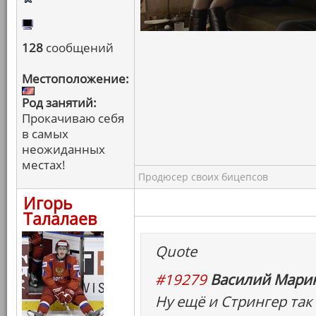
128
сообщений
Местоположение:
Род занятий:
Прокачиваю себя
в самых
неожиданных
местах!
Продюсер своих бицепсов
Игорь
Талалаев
Quote
#19279
Василий Марин
Ну ещё и Стрингер так