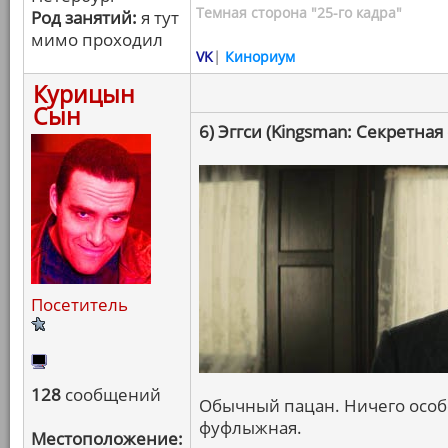
Темная сторона "25-го кадра"
Род занятий:
я тут
мимо проходил
VK
|
Кинориум
Курицын
Сын
6) Эггси (Kingsman: Секретная
Посетитель
128
сообщений
Обычный пацан. Ничего особе
фуфлыжная.
Местоположение: