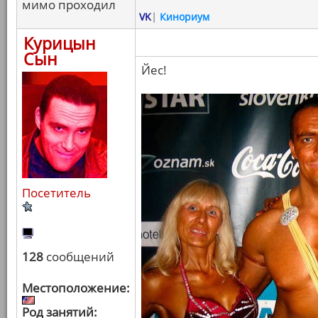
мимо проходил
VK
|
Кинориум
Курицын
Сын
Йес!
Посетитель
128
сообщений
Местоположение:
Род занятий: