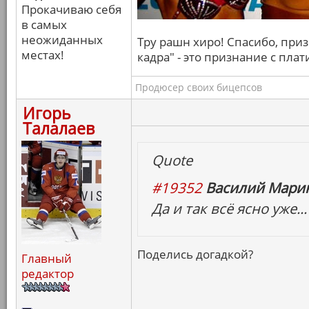
Прокачиваю себя
в самых
неожиданных
Тру рашн хиро! Спасибо, призн
местах!
кадра" - это признание с пл
Продюсер своих бицепсов
Игорь
Талалаев
Quote
#19352
Василий Марин
Да и так всё ясно уже...
Поделись догадкой?
Главный
редактор