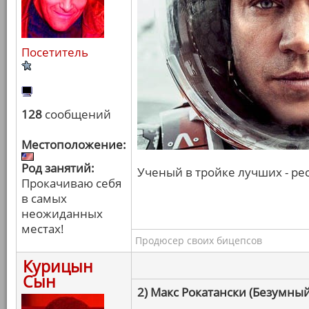
Посетитель
128
сообщений
Местоположение:
Род занятий:
Ученый в тройке лучших - рес
Прокачиваю себя
в самых
неожиданных
местах!
Продюсер своих бицепсов
Курицын
Сын
2) Макс Рокатански (Безумный