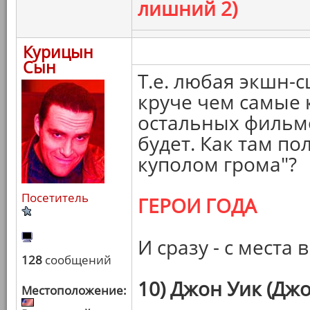
лишний 2)
Курицын
Сын
Т.е. любая экшн-с
круче чем самые 
остальных фильмо
будет. Как там п
куполом грома"?
Посетитель
ГЕРОИ ГОДА
И сразу - с места 
128
сообщений
10) Джон Уик (Джо
Местоположение: