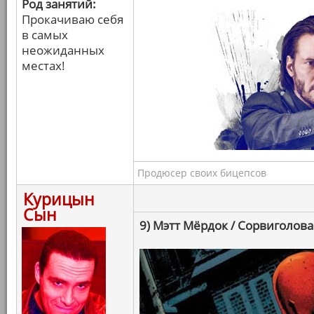
Род занятий:
Прокачиваю себя
в самых
неожиданных
местах!
Продюсер своих бицепсов
Курицын
Сын
9) Мэтт Мёрдок / Сорвиголова