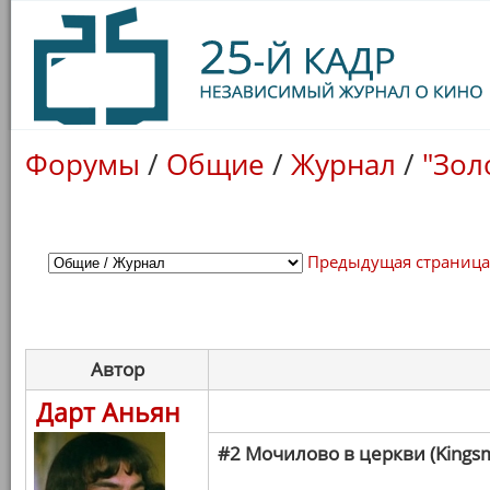
Форумы
/
Общие
/
Журнал
/
"Зол
Предыдущая страниц
Автор
Дарт Аньян
#2 Мочилово в церкви (Kings