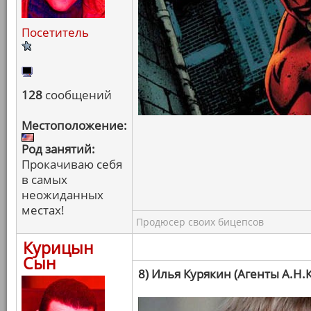
Посетитель
128
сообщений
Местоположение:
Род занятий:
Прокачиваю себя
в самых
неожиданных
местах!
Продюсер своих бицепсов
Курицын
Сын
8) Илья Курякин (Агенты А.Н.К