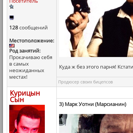
Посетитель
128
сообщений
Местоположение:
Род занятий:
Прокачиваю себя
в самых
Куда ж без этого парня! Кстати
неожиданных
местах!
Продюсер своих бицепсов
Курицын
Сын
3) Марк Уотни (Марсианин)