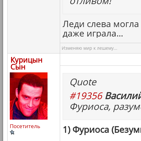
отливом!
Леди слева могла
даже играла...
Изменяю мир к лешему...
Курицын
Сын
Quote
#19356
Василий
Фуриоса, разум
Посетитель
1) Фуриоса (Безум