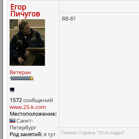
Егор
Пичугов
BB-8?
Ветеран
1572
сообщений
www.25-k.com
Местоположение:
Санкт-
Петербург
Темная сторона "25-го кадра"
Род занятий:
я тут