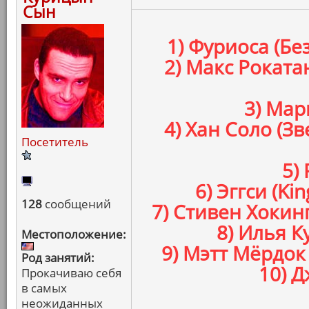
Сын
1) Фуриоса (Бе
2) Макс Роката
3) Мар
4) Хан Соло (
Посетитель
5)
6) Эггси (K
128
сообщений
7) Стивен Хокин
8) Илья К
Местоположение:
9) Мэтт Мёрдок
Род занятий:
10) Д
Прокачиваю себя
в самых
неожиданных