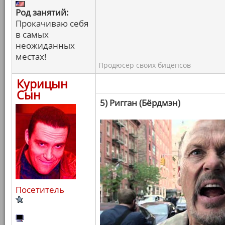
Род занятий:
Прокачиваю себя
в самых
неожиданных
местах!
Продюсер своих бицепсов
Курицын
Сын
5) Ригган (Бёрдмэн)
Посетитель