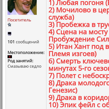
1) Любая погоня 
2) Мочилово в це
служба)
Посетитель
3) Пробежка в тру
4) Сцена на мосту
Пробуждение Сил
101
сообщений
5) Итан Хант под
Племя изгоев)
Местоположение:
6) Смерть ключев
Род занятий:
Смазываю седло
минутах 5-го сезо
7) Полет с небоск
8) Драка молодог
Генезис)
9) Драка в коридо
10) Эпик фейл с 