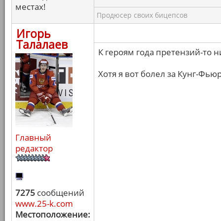
местах!
Продюсер своих бицепсов
Игорь
Талалаев
К героям года претензий-то ни
Хотя я вот болел за Кунг-Фью
Главный
редактор
7275
сообщений
www.25-k.com
Местоположение: