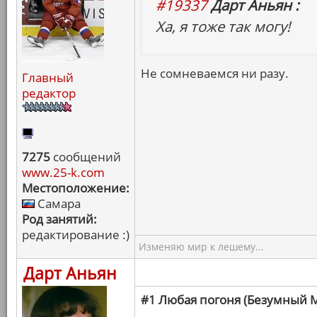
#19337
Дарт Аньян :
Ха, я тоже так могу!
Не сомневаемся ни разу.
Главный
редактор
7275
сообщений
www.25-k.com
Местоположение:
Самара
Род занятий:
редактирование :)
Изменяю мир к лешему...
Дарт Аньян
#1 Любая погоня (Безумный М