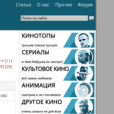
Статьи
О нас
Прочее
Форум
0
<
[
11
]
19
] [
20
]
са(ов)