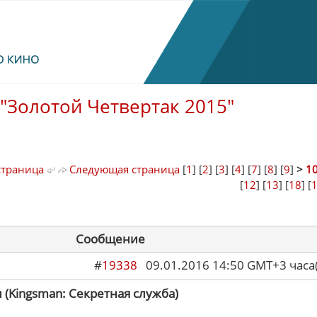
"Золотой Четвертак 2015"
страница
Следующая страница
[
1
] [
2
] [
3
] [
4
] [
7
] [
8
] [
9
]
>
1
[
12
] [
13
] [
18
] [
Сообщение
#
19338
09.01.2016 14:50 GMT+3 ча
 (Kingsman: Секретная служба)