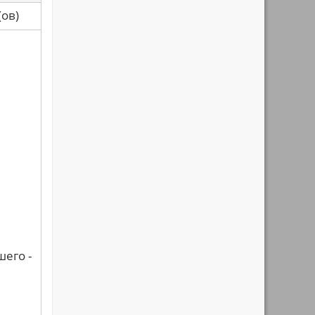
са(ов)
шего -