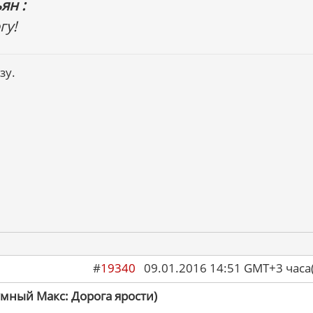
ян :
гу!
зу.
#
19340
09.01.2016 14:51 GMT+3 ча
умный Макс: Дорога ярости)