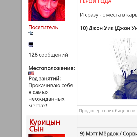
ГЕРОИ ГОДА
И сразу - с места в кар
Посетитель
10) Джон Уик (Джон У
128
сообщений
Местоположение:
Род занятий:
Прокачиваю себя
в самых
неожиданных
местах!
Продюсер своих бицепсов
Курицын
Сын
9) Мэтт Мёрдок / Сорв