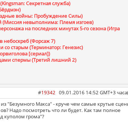
(Kingsman: Секретная служба)
(Бёрдмэн)
вездные войны: Пробуждение Силы)
ой (Миссия невыполнима: Племя изгоев)
персонажа на последних минутах 5-го сезона (Игра
 в небоскреб (Форсаж 7)
и со старым (Терминатор: Генезис)
Сорвиголова [сериал])
зцами спермы (Третий лишний 2)
#
19342
09.01.2016 14:52 GMT+3 ча
 из "Безумного Макса" - круче чем самые крутые сцен
ов? Надо посмотреть что ли будет. Как там полное
д куполом грома"?