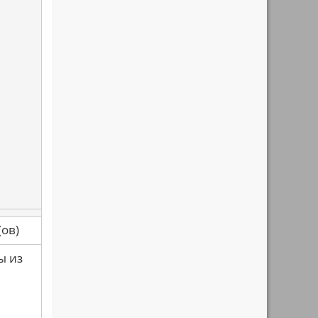
са(ов)
ы из