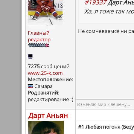
#19337
Дарт Ань
Ха, я тоже так мо
Не сомневаемся ни ра
Главный
редактор
7275
сообщений
www.25-k.com
Местоположение:
Самара
Род занятий:
редактирование :)
Изменяю мир к лешему...
Дарт Аньян
#1 Любая погоня (Без