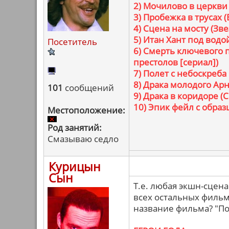
2) Мочилово в церкви 
3) Пробежка в трусах 
4) Сцена на мосту (З
5) Итан Хант под вод
Посетитель
6) Смерть ключевого 
престолов [сериал])
7) Полет с небоскреба
8) Драка молодого Арн
101
сообщений
9) Драка в коридоре (
10) Эпик фейл с обра
Местоположение:
Род занятий:
Смазываю седло
Курицын
Сын
Т.е. любая экшн-сцена
всех остальных фильм
название фильма? "По