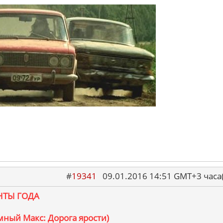
#
19341
09.01.2016 14:51 GMT+3 ча
ТЫ ГОДА
мный Макс: Дорога ярости)