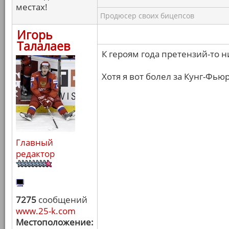
местах!
Продюсер своих бицепсов
Игорь
Талалаев
К героям года претензий-то ни
Хотя я вот болел за Кунг-Фью
Главный
редактор
7275
сообщений
www.25-k.com
Местоположение: