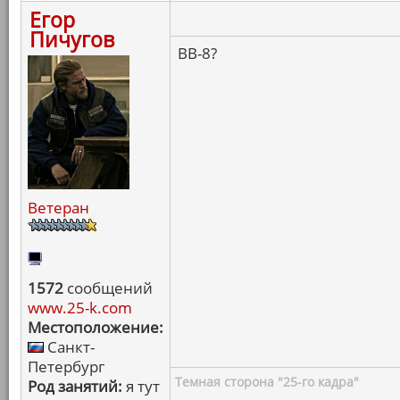
Егор
Пичугов
BB-8?
Ветеран
1572
сообщений
www.25-k.com
Местоположение:
Санкт-
Петербург
Темная сторона "25-го кадра"
Род занятий:
я тут