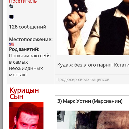
Посетитель
128
сообщений
Местоположение:
Род занятий:
Прокачиваю себя
в самых
Куда ж без этого парня! Кстати
неожиданных
местах!
Продюсер своих бицепсов
Курицын
Сын
3) Марк Уотни (Марсианин)