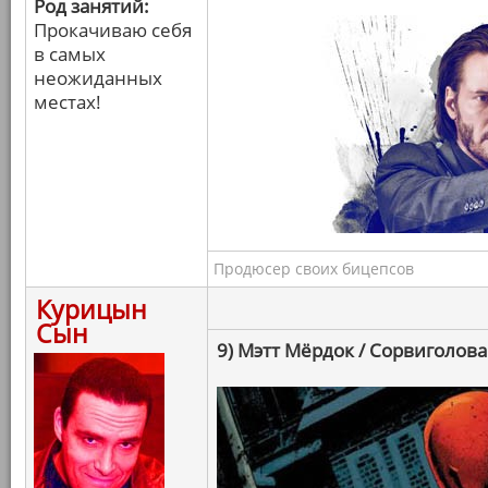
Род занятий:
Прокачиваю себя
в самых
неожиданных
местах!
Продюсер своих бицепсов
Курицын
Сын
9) Мэтт Мёрдок / Сорвиголова