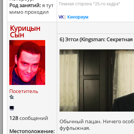
Темная сторона "25-го кадра"
Род занятий:
я тут
мимо проходил
VK
|
Кинориум
Курицын
Сын
6) Эггси (Kingsman: Секретная
Посетитель
128
сообщений
Обычный пацан. Ничего особе
фуфлыжная.
Местоположение: