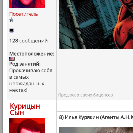
Посетитель
128
сообщений
Местоположение:
Род занятий:
Прокачиваю себя
в самых
неожиданных
местах!
Продюсер своих бицепсов
Курицын
Сын
8) Илья Курякин (Агенты А.Н.К