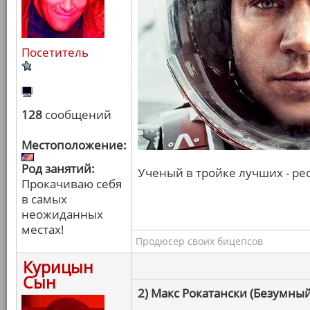
Посетитель
128
сообщений
Местоположение:
Род занятий:
Ученый в тройке лучших - рес
Прокачиваю себя
в самых
неожиданных
местах!
Продюсер своих бицепсов
Курицын
Сын
2) Макс Рокатански (Безумный