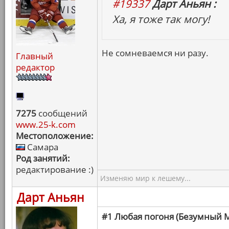
#19337
Дарт Аньян :
Ха, я тоже так могу!
Не сомневаемся ни разу.
Главный
редактор
7275
сообщений
www.25-k.com
Местоположение:
Самара
Род занятий:
редактирование :)
Изменяю мир к лешему...
Дарт Аньян
#1 Любая погоня (Безумный М