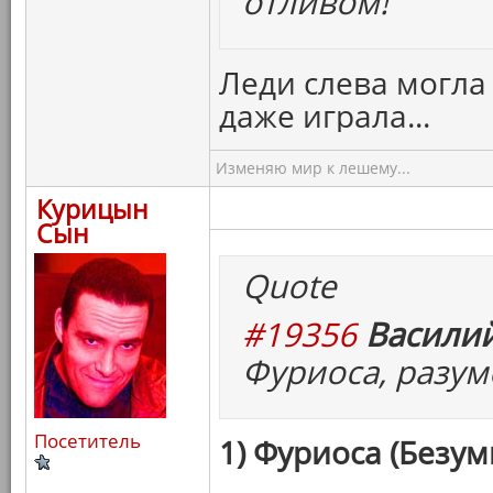
отливом!
Леди слева могла
даже играла...
Изменяю мир к лешему...
Курицын
Сын
Quote
#19356
Василий
Фуриоса, разум
Посетитель
1) Фуриоса (Безум