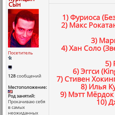
Сын
1) Фуриоса (Бе
2) Макс Роката
3) Мар
4) Хан Соло (
Посетитель
5)
6) Эггси (K
128
сообщений
7) Стивен Хокин
8) Илья К
Местоположение:
9) Мэтт Мёрдок
Род занятий:
10) Д
Прокачиваю себя
в самых
неожиданных