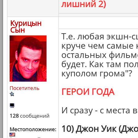
лишний 2)
Курицын
Сын
Т.е. любая экшн-с
круче чем самые 
остальных фильмо
будет. Как там п
куполом грома"?
Посетитель
ГЕРОИ ГОДА
И сразу - с места 
128
сообщений
10) Джон Уик (Джо
Местоположение: