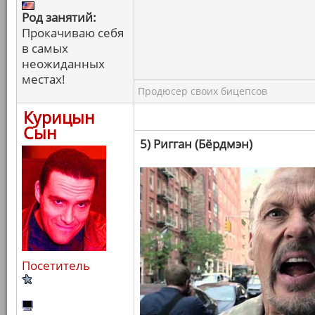
Род занятий:
Прокачиваю себя
в самых
неожиданных
местах!
Продюсер своих бицепсов
Курицын
Сын
5) Ригган (Бёрдмэн)
Посетитель