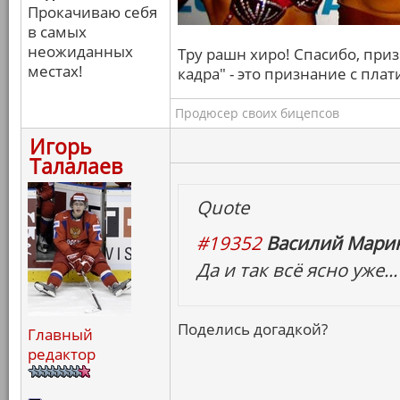
Прокачиваю себя
в самых
неожиданных
Тру рашн хиро! Спасибо, призн
местах!
кадра" - это признание с пл
Продюсер своих бицепсов
Игорь
Талалаев
Quote
#19352
Василий Марин
Да и так всё ясно уже...
Поделись догадкой?
Главный
редактор