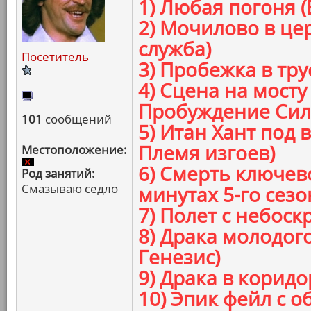
1) Любая погоня 
2) Мочилово в це
служба)
Посетитель
3) Пробежка в тру
4) Сцена на мосту
Пробуждение Сил
101
сообщений
5) Итан Хант под
Племя изгоев)
Местоположение:
6) Смерть ключев
Род занятий:
Смазываю седло
минутах 5-го сезо
7) Полет с небоск
8) Драка молодог
Генезис)
9) Драка в коридо
10) Эпик фейл с 