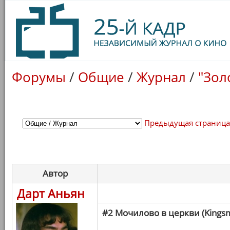
Форумы
/
Общие
/
Журнал
/
"Зол
Предыдущая страниц
Автор
Дарт Аньян
#2 Мочилово в церкви (Kings