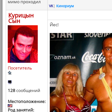
мимо проходил
VK
|
Кинориум
Курицын
Сын
Йес!
Посетитель
128
сообщений
Местоположение:
Род занятий: