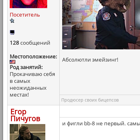
Посетитель
128
сообщений
Местоположение:
Абсолютли эмейзинг!
Род занятий:
Прокачиваю себя
в самых
неожиданных
местах!
Продюсер своих бицепсов
Егор
Пичугов
и фигли bb-8 не первый. сам