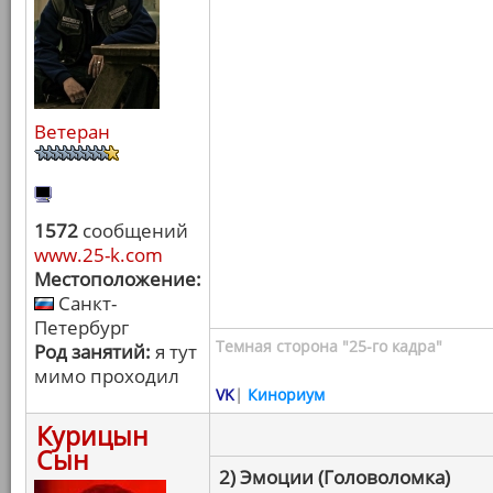
Ветеран
1572
сообщений
www.25-k.com
Местоположение:
Санкт-
Петербург
Темная сторона "25-го кадра"
Род занятий:
я тут
мимо проходил
VK
|
Кинориум
Курицын
Сын
2) Эмоции (Головоломка)