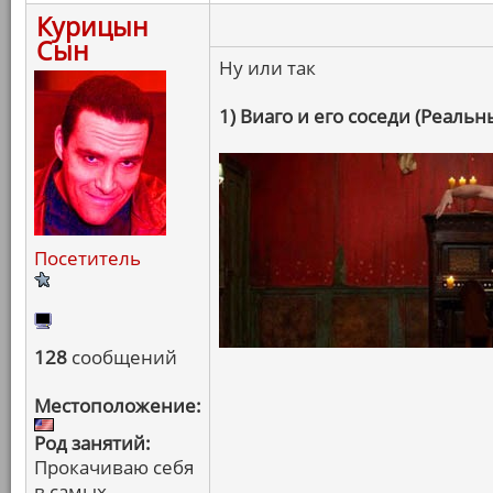
Курицын
Сын
Ну или так
1) Виаго и его соседи (Реаль
Посетитель
128
сообщений
Местоположение:
Род занятий:
Прокачиваю себя
в самых