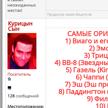
неожиданных
местах!
Продюсер своих бицепсов
Курицын
Сын
САМЫЕ ОРИ
1) Виаго и е
2) Эм
3) Три
4) BB-8 (Звезд
5) Газель (K
Посетитель
6) Чаппи 
7) Эш (Эш п
8) Паддингтон
128
сообщений
9) Фил
10)
Местоположение: