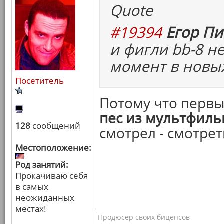
Quote
#19394
Егор Пи
и фигли bb-8 н
момент в новых
Посетитель
Потому что перв
пес из мультфил
128
сообщений
смотрел - смотрет
Местоположение:
Род занятий:
Прокачиваю себя
в самых
неожиданных
местах!
Продюсер своих бицепсов