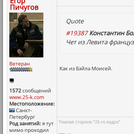
Егор
Пичугов
Quote
#19387
Константин Бо
Чет из Левита француз
Ветеран
Как из Бэйла Моисей.
1572
сообщений
www.25-k.com
Местоположение:
Санкт-
Петербург
Темная сторона "25-го кадра"
Род занятий:
я тут
мимо проходил