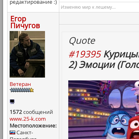
редактирование :)
Изменяю мир к лешему...
Егор
Пичугов
Quote
#19395
Курицын
2) Эмоции (Гол
Ветеран
1572
сообщений
www.25-k.com
Местоположение:
Санкт-