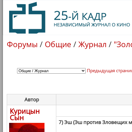
Форумы
/
Общие
/
Журнал
/
"Зол
Предыдущая страни
Автор
Курицын
Сын
7) Эш (Эш против Зловещих 