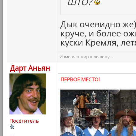
ШТО?
Дык очевидно же)
круче, и более о
куски Кремля, ле
Изменяю мир к лешему...
Дарт Аньян
ПЕРВОЕ МЕСТО!
Посетитель