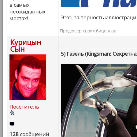
в самых
неожиданных
Ээээ, за верность иллюстраци
местах!
Продюсер своих бицепсов
Курицын
Сын
5) Газель (Kingsman: Секретна
Посетитель
128
сообщений