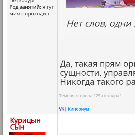
Петербург
Род занятий:
я тут
мимо проходил
Нет слов, одни
Да, такая прям о
сущности, управ
Никогда такого р
Темная сторона "25-го кадра"
VK
|
Кинориум
Курицын
Сын