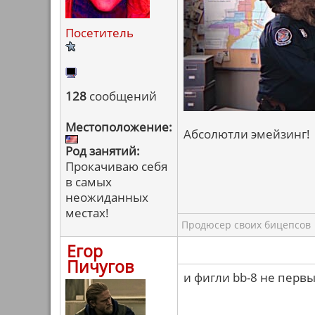
Посетитель
128
сообщений
Местоположение:
Абсолютли эмейзинг!
Род занятий:
Прокачиваю себя
в самых
неожиданных
местах!
Продюсер своих бицепсов
Егор
Пичугов
и фигли bb-8 не перв