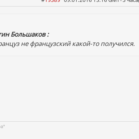
тин Большаков :
ранцуз не французский какой-то получился.
ра"