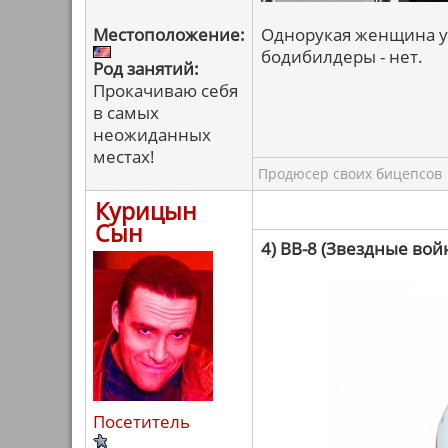
Местоположение:
Однорукая женщина уж
бодибилдеры - нет.
Род занятий:
Прокачиваю себя
в самых
неожиданных
местах!
Продюсер своих бицепсов
Курицын
Сын
4) BB-8 (Звездные во
Посетитель