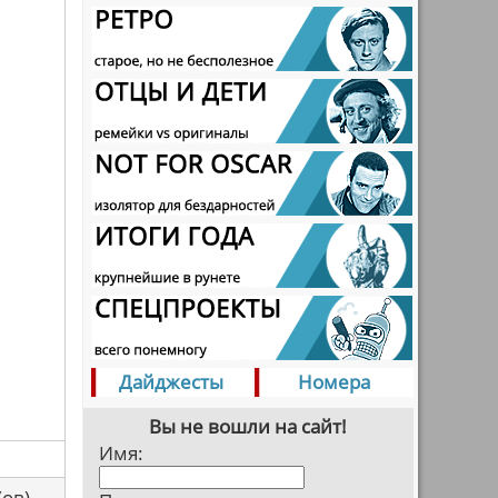
Дайджесты
Номера
Вы не вошли на сайт!
Имя:
са(ов)