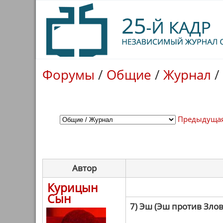
Форумы
/
Общие
/
Журнал
/
Предыдущая
Автор
Курицын
Сын
7) Эш (Эш против Зло