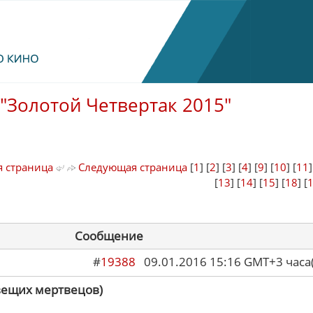
"Золотой Четвертак 2015"
 страница
Следующая страница
[
1
] [
2
] [
3
] [
4
] [
9
] [
10
] [
11
[
13
] [
14
] [
15
] [
18
] [
Сообщение
#
19388
09.01.2016 15:16 GMT+3 ча
вещих мертвецов)