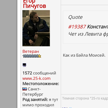
Егор
Пичугов
Quote
#19387
Констан
Чет из Левита ф
Ветеран
Как из Бэйла Моисей.
1572
сообщений
www.25-k.com
Местоположение:
Санкт-
Петербург
Темная сторона "25-го кад
Род занятий:
я тут
мимо проходил