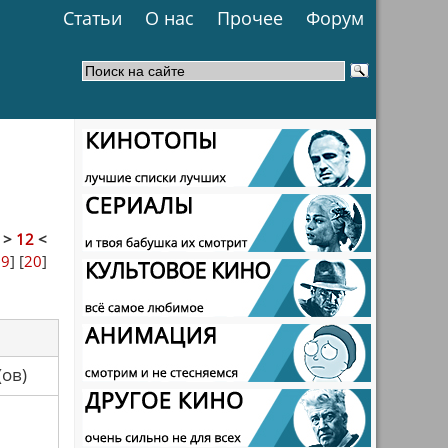
Статьи
О нас
Прочее
Форум
]
>
12
<
19
] [
20
]
са(ов)