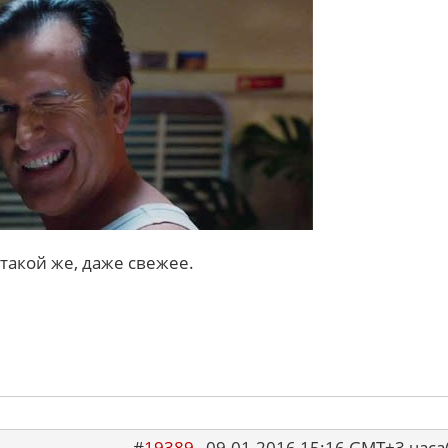
 такой же, даже свежее.
#
19389
09.01.2016 15:16 GMT+3 ча