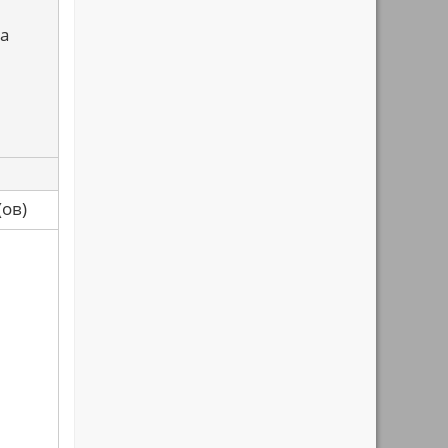
а
са(ов)