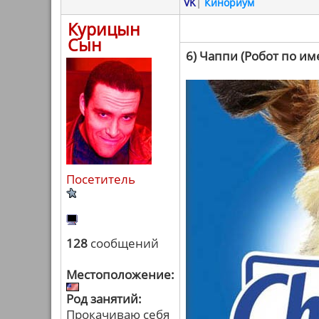
VK
|
Кинориум
Курицын
Сын
6) Чаппи (Робот по и
Посетитель
128
сообщений
Местоположение:
Род занятий:
Прокачиваю себя