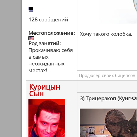
128
сообщений
Местоположение:
Хочу такого колобка.
Род занятий:
Прокачиваю себя
в самых
неожиданных
местах!
Продюсер своих бицепсов
Курицын
Сын
3) Трицеракоп (Кунг-