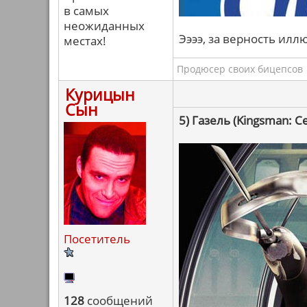
в самых
неожиданных
Ээээ, за верность илл
местах!
Продюсер своих бицепсов
Курицын
Сын
5) Газель (Kingsman: 
Посетитель
128
сообщений