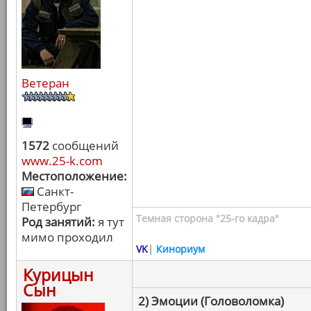
Ветеран
1572
сообщений
www.25-k.com
Местоположение:
Санкт-
Петербург
Темная сторона "25-го кадра"
Род занятий:
я тут
мимо проходил
VK
|
Кинориум
Курицын
Сын
2) Эмоции (Головоломка)