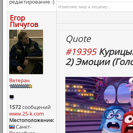
редактирование :)
Изменяю мир к лешему...
Егор
Пичугов
Quote
#19395
Курицын
2) Эмоции (Гол
Ветеран
1572
сообщений
www.25-k.com
Местоположение:
Санкт-