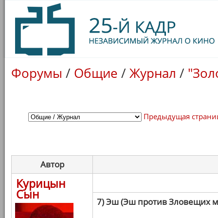
Форумы
/
Общие
/
Журнал
/
"Зол
Предыдущая страни
Автор
Курицын
Сын
7) Эш (Эш против Зловещих 