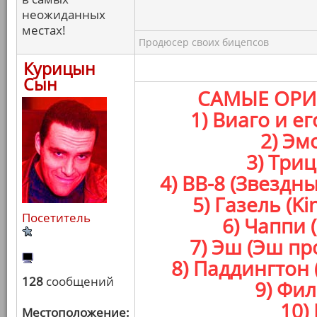
неожиданных
местах!
Продюсер своих бицепсов
Курицын
Сын
САМЫЕ ОРИ
1) Виаго и е
2) Эм
3) Три
4) BB-8 (Звезд
5) Газель (K
Посетитель
6) Чаппи 
7) Эш (Эш п
8) Паддингтон
128
сообщений
9) Фил
10)
Местоположение: