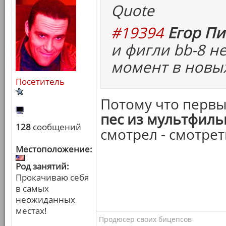
Quote
#19394
Егор Пи
и фигли bb-8 н
момент в новых
Посетитель
Потому что перв
пес из мультфил
128
сообщений
смотрел - смотрет
Местоположение:
Род занятий:
Прокачиваю себя
в самых
неожиданных
местах!
Продюсер своих бицепсов