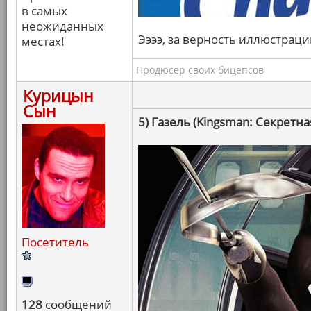
в самых
неожиданных
Ээээ, за верность иллюстраци
местах!
Продюсер своих бицепсов
Курицын
Сын
5) Газель (Kingsman: Секретна
Посетитель
128
сообщений