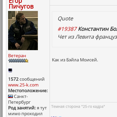
Егор
Пичугов
Quote
#19387
Константин Бо
Чет из Левита француз
Ветеран
Как из Бэйла Моисей.
1572
сообщений
www.25-k.com
Местоположение:
Санкт-
Петербург
Темная сторона "25-го кадра"
Род занятий:
я тут
мимо проходил