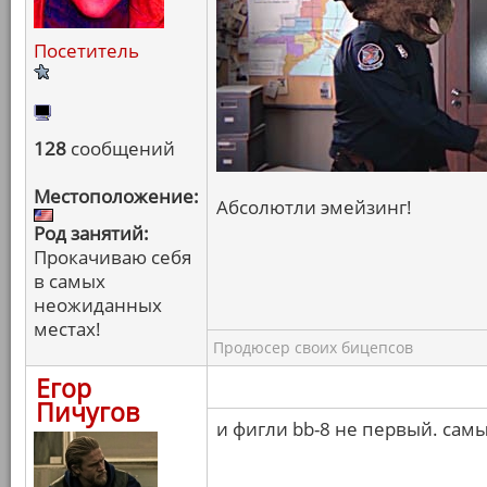
Посетитель
128
сообщений
Местоположение:
Абсолютли эмейзинг!
Род занятий:
Прокачиваю себя
в самых
неожиданных
местах!
Продюсер своих бицепсов
Егор
Пичугов
и фигли bb-8 не первый. сам