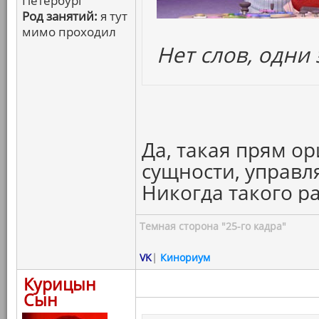
Петербург
Род занятий:
я тут
мимо проходил
Нет слов, одни
Да, такая прям о
сущности, управ
Никогда такого р
Темная сторона "25-го кадра"
VK
|
Кинориум
Курицын
Сын