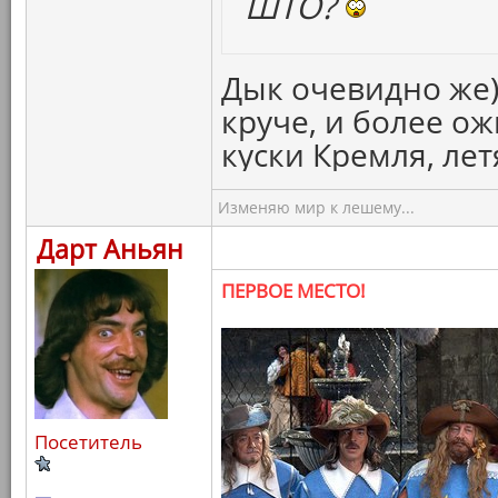
ШТО?
Дык очевидно же)
круче, и более о
куски Кремля, ле
Изменяю мир к лешему...
Дарт Аньян
ПЕРВОЕ МЕСТО!
Посетитель