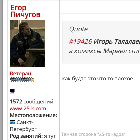
Егор
Пичугов
Quote
#19426
Игорь Талалаев
а комиксы Марвел спл
Ветеран
как будто это что-то плохое.
1572
сообщений
www.25-k.com
Местоположение:
Санкт-
Петербург
Темная сторона "25-го кадра"
Род занятий:
я тут