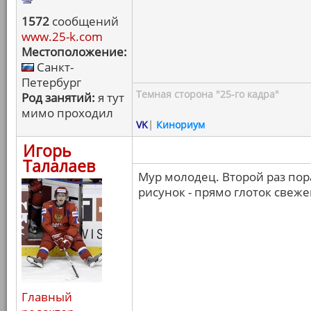
1572
сообщений
www.25-k.com
Местоположение:
Санкт-
Петербург
Темная сторона "25-го кадра"
Род занятий:
я тут
мимо проходил
VK
|
Кинориум
Игорь
Талалаев
Мур молодец. Второй раз пор
рисунок - прямо глоток свеже
Главный