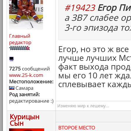
#19423
Егор Пи
а ЗВ7 слабее о
3-го эпизода то
Главный
редактор
Егор, но это ж вс
лучше лучших Мсти
факт выхода прод
7275
сообщений
мы его 10 лет жд
www.25-k.com
Местоположение:
сплевывает кажды
Самара
Род занятий:
редактирование :)
Изменяю мир к лешему...
Курицын
Сын
ВТОРОЕ МЕСТО