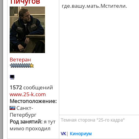
Пичугов
где.вашу.мать.Мстители.
Ветеран
1572
сообщений
www.25-k.com
Местоположение:
Санкт-
Петербург
Темная сторона "25-го кадра"
Род занятий:
я тут
мимо проходил
VK
|
Кинориум