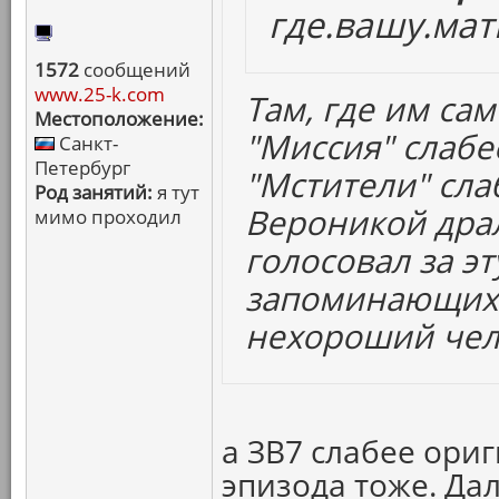
где.вашу.мат
1572
сообщений
www.25-k.com
Там, где им сам
Местоположение:
"Миссия" слабе
Санкт-
Петербург
"Мстители" сла
Род занятий:
я тут
Вероникой драл
мимо проходил
голосовал за эт
запоминающихс
нехороший чел
а ЗВ7 слабее ориг
эпизода тоже. Да