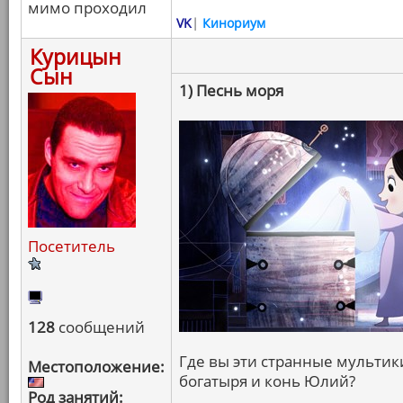
мимо проходил
VK
|
Кинориум
Курицын
Сын
1) Песнь моря
Посетитель
128
сообщений
Где вы эти странные мультики
Местоположение:
богатыря и конь Юлий?
Род занятий: