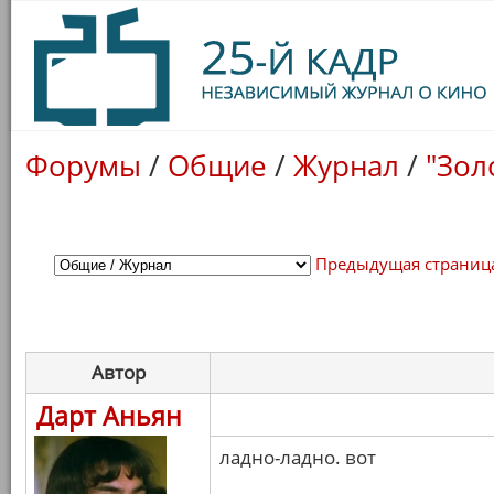
Форумы
/
Общие
/
Журнал
/
"Зол
Предыдущая страниц
Автор
Дарт Аньян
ладно-ладно. вот