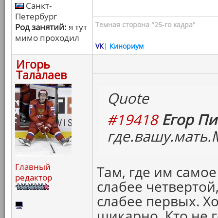
Санкт-
Петербург
Темная сторона "25-го кадра"
Род занятий:
я тут
мимо проходил
VK
|
Кинориум
Игорь
Талалаев
Quote
#19418
Егор Пи
где.вашу.мать.
Главный
Там, где им самое
редактор
слабее четвертой,
слабее первых. Х
шикарно. Кто не г