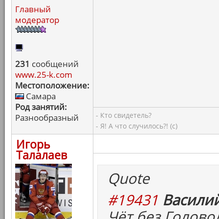
Главный
модератор
231
сообщений
www.25-k.com
Местоположение:
Самара
Род занятий:
- Кто свидетель?
Разнообразный
- Я! А что случилось?! (с)
Игорь
Талалаев
Quote
#19431
Василий
Чёт без Головол