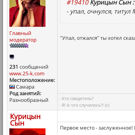
#19410
Курицын Сын :
- упал, очнулся, титул
Главный
"Упал, отжался" ты хотел сказа
модератор
231
сообщений
www.25-k.com
Местоположение:
Самара
Род занятий:
- Кто свидетель?
Разнообразный
- Я! А что случилось?! (с)
Курицын
Сын
Первое место - заслуженное! 