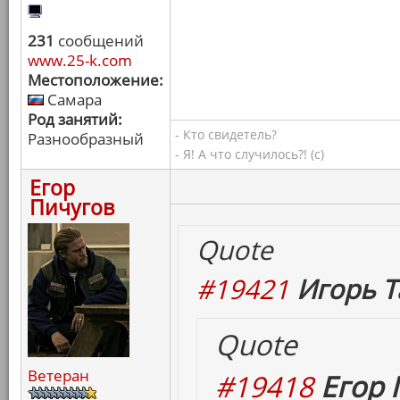
231
сообщений
www.25-k.com
Местоположение:
Самара
Род занятий:
- Кто свидетель?
Разнообразный
- Я! А что случилось?! (с)
Егор
Пичугов
Quote
#19421
Игорь Т
Quote
Ветеран
#19418
Егор 