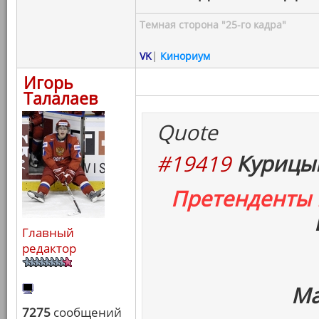
Темная сторона "25-го кадра"
VK
|
Кинориум
Игорь
Талалаев
Quote
#19419
Курицын
Претенденты
Главный
редактор
Ма
7275
сообщений