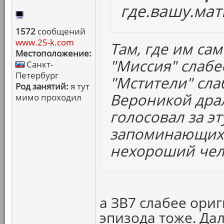
где.вашу.мат
1572
сообщений
www.25-k.com
Там, где им сам
Местоположение:
"Миссия" слабе
Санкт-
Петербург
"Мстители" сла
Род занятий:
я тут
Вероникой драл
мимо проходил
голосовал за эт
запоминающихс
нехороший чел
а ЗВ7 слабее ориг
эпизода тоже. Да