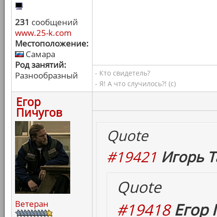
231
сообщений
www.25-k.com
Местоположение:
Самара
Род занятий:
- Кто свидетель?
Разнообразный
- Я! А что случилось?! (с)
Егор
Пичугов
Quote
#19421
Игорь Т
Quote
Ветеран
#19418
Егор 