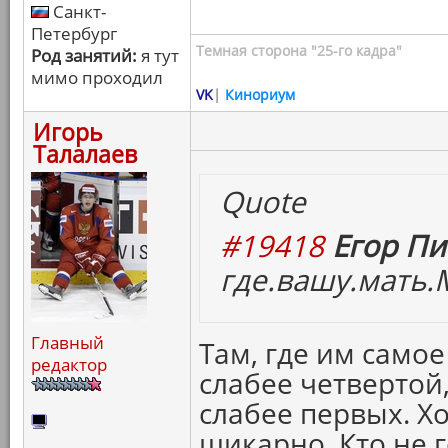
Санкт-
Петербург
Темная сторона "25-го кадра"
Род занятий:
я тут
мимо проходил
VK
|
Кинориум
Игорь
Талалаев
Quote
#19418
Егор Пи
где.вашу.мать.
Главный
Там, где им самое
редактор
слабее четвертой,
слабее первых. Х
шикарно. Кто не г