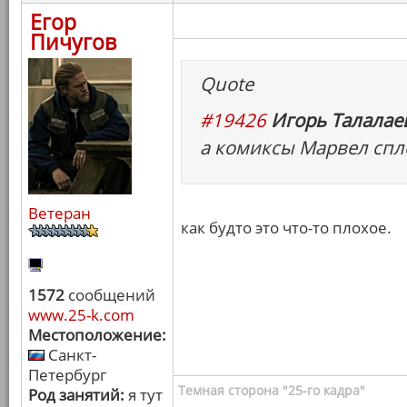
Егор
Пичугов
Quote
#19426
Игорь Талалаев
а комиксы Марвел спл
Ветеран
как будто это что-то плохое.
1572
сообщений
www.25-k.com
Местоположение:
Санкт-
Петербург
Темная сторона "25-го кадра"
Род занятий:
я тут