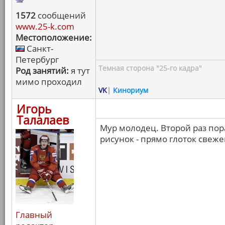
1572
сообщений
www.25-k.com
Местоположение:
Санкт-
Петербург
Темная сторона "25-го кадра"
Род занятий:
я тут
мимо проходил
VK
|
Кинориум
Игорь
Талалаев
Мур молодец. Второй раз пор
рисунок - прямо глоток свеже
Главный