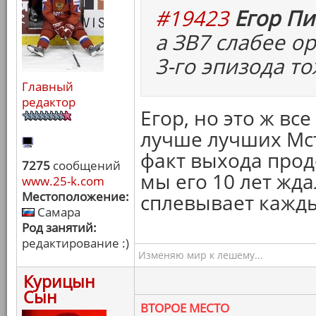
#19423
Егор Пи
а ЗВ7 слабее о
3-го эпизода то
Главный
редактор
Егор, но это ж вс
лучше лучших Мсти
факт выхода прод
7275
сообщений
мы его 10 лет жд
www.25-k.com
Местоположение:
сплевывает кажды
Самара
Род занятий:
редактирование :)
Изменяю мир к лешему...
Курицын
Сын
ВТОРОЕ МЕСТО