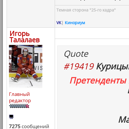
Темная сторона "25-го кадра"
VK
|
Кинориум
Игорь
Талалаев
Quote
#19419
Курицын
Претенденты
Главный
редактор
Ма
7275
сообщений