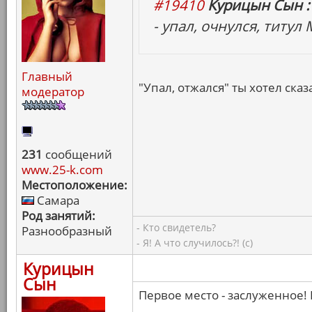
#19410
Курицын Сын :
- упал, очнулся, титул
Главный
"Упал, отжался" ты хотел сказа
модератор
231
сообщений
www.25-k.com
Местоположение:
Самара
Род занятий:
- Кто свидетель?
Разнообразный
- Я! А что случилось?! (с)
Курицын
Сын
Первое место - заслуженное! 