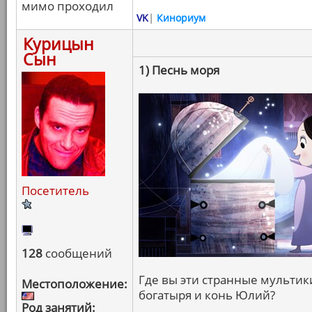
мимо проходил
VK
|
Кинориум
Курицын
Сын
1) Песнь моря
Посетитель
128
сообщений
Где вы эти странные мультики
Местоположение:
богатыря и конь Юлий?
Род занятий: