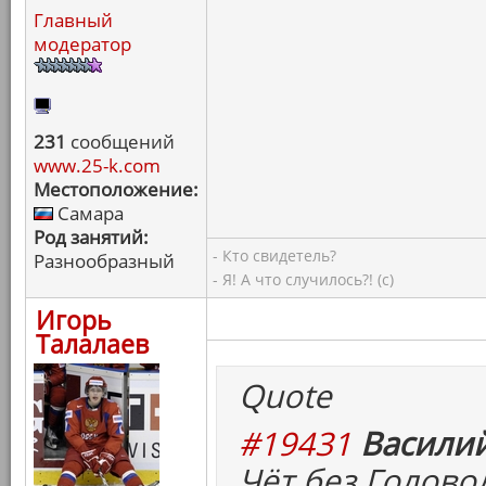
Главный
модератор
231
сообщений
www.25-k.com
Местоположение:
Самара
Род занятий:
- Кто свидетель?
Разнообразный
- Я! А что случилось?! (с)
Игорь
Талалаев
Quote
#19431
Василий
Чёт без Головол