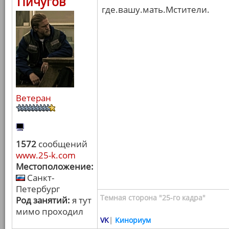
Пичугов
где.вашу.мать.Мстители.
Ветеран
1572
сообщений
www.25-k.com
Местоположение:
Санкт-
Петербург
Темная сторона "25-го кадра"
Род занятий:
я тут
мимо проходил
VK
|
Кинориум