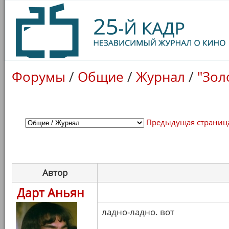
Форумы
/
Общие
/
Журнал
/
"Зол
Предыдущая страниц
Автор
Дарт Аньян
ладно-ладно. вот