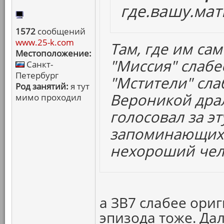
где.вашу.мат
1572
сообщений
www.25-k.com
Там, где им сам
Местоположение:
"Миссия" слабе
Санкт-
Петербург
"Мстители" сла
Род занятий:
я тут
Вероникой драл
мимо проходил
голосовал за эт
запоминающихс
нехороший чел
а ЗВ7 слабее ориг
эпизода тоже. Да