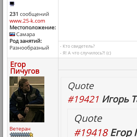
231
сообщений
www.25-k.com
Местоположение:
Самара
Род занятий:
- Кто свидетель?
Разнообразный
- Я! А что случилось?! (с)
Егор
Пичугов
Quote
#19421
Игорь Т
Quote
Ветеран
#19418
Егор 