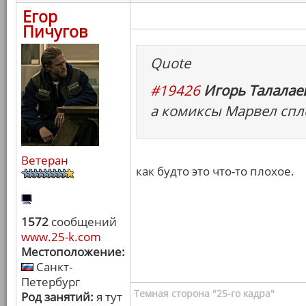
Егор
Пичугов
Quote
#19426
Игорь Талалаев
а комиксы Марвел спл
Ветеран
как будто это что-то плохое.
1572
сообщений
www.25-k.com
Местоположение:
Санкт-
Петербург
Темная сторона "25-го кадра"
Род занятий:
я тут