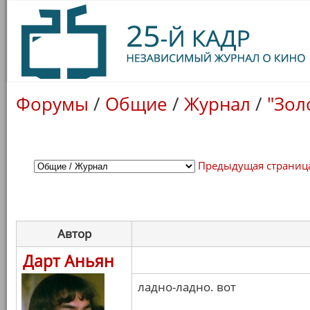
Форумы
/
Общие
/
Журнал
/
"Зол
Предыдущая страниц
Автор
Дарт Аньян
ладно-ладно. вот