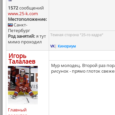
1572
сообщений
www.25-k.com
Местоположение:
Санкт-
Петербург
Темная сторона "25-го кадра"
Род занятий:
я тут
мимо проходил
VK
|
Кинориум
Игорь
Талалаев
Мур молодец. Второй раз пор
рисунок - прямо глоток свеже
Главный