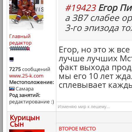
#19423
Егор Пи
а ЗВ7 слабее о
3-го эпизода то
Главный
редактор
Егор, но это ж вс
лучше лучших Мсти
факт выхода прод
7275
сообщений
мы его 10 лет жд
www.25-k.com
Местоположение:
сплевывает кажды
Самара
Род занятий:
редактирование :)
Изменяю мир к лешему...
Курицын
Сын
ВТОРОЕ МЕСТО