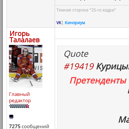
Темная сторона "25-го кадра"
VK
|
Кинориум
Игорь
Талалаев
Quote
#19419
Курицын
Претенденты
Главный
редактор
Ма
7275
сообщений