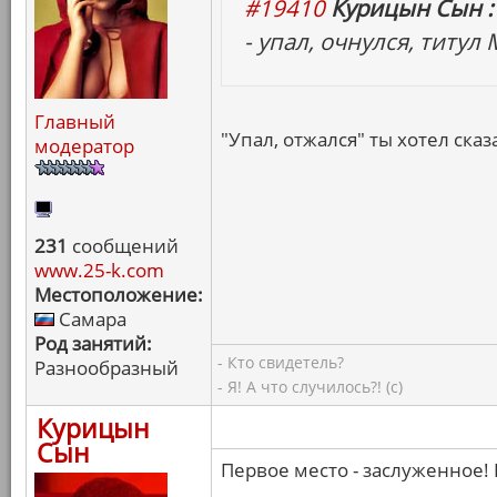
#19410
Курицын Сын :
- упал, очнулся, титул
Главный
"Упал, отжался" ты хотел сказа
модератор
231
сообщений
www.25-k.com
Местоположение:
Самара
Род занятий:
- Кто свидетель?
Разнообразный
- Я! А что случилось?! (с)
Курицын
Сын
Первое место - заслуженное! 