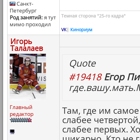
Санкт-
Петербург
Темная сторона "25-го кадра"
Род занятий:
я тут
мимо проходил
VK
|
Кинориум
Игорь
Талалаев
Quote
#19418
Егор Пи
где.вашу.мать.
Главный
Там, где им самое
редактор
слабее четвертой,
слабее первых. Х
шикарно. Кто не г