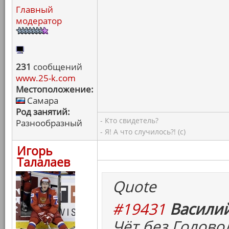
Главный
модератор
231
сообщений
www.25-k.com
Местоположение:
Самара
Род занятий:
- Кто свидетель?
Разнообразный
- Я! А что случилось?! (с)
Игорь
Талалаев
Quote
#19431
Василий
Чёт без Головол