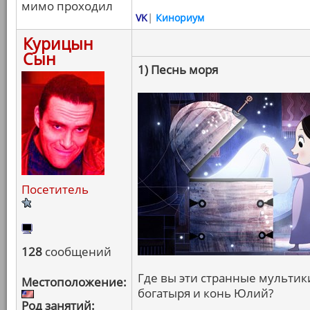
мимо проходил
VK
|
Кинориум
Курицын
Сын
1) Песнь моря
Посетитель
128
сообщений
Где вы эти странные мультики
Местоположение:
богатыря и конь Юлий?
Род занятий: