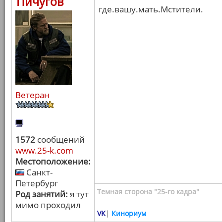
Пичугов
где.вашу.мать.Мстители.
Ветеран
1572
сообщений
www.25-k.com
Местоположение:
Санкт-
Петербург
Темная сторона "25-го кадра"
Род занятий:
я тут
мимо проходил
VK
|
Кинориум