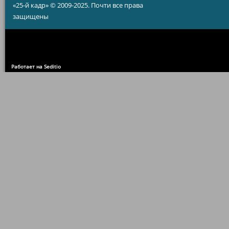
«25-й кадр» © 2009-2025. Почти все права
защищены
Работает на Seditio