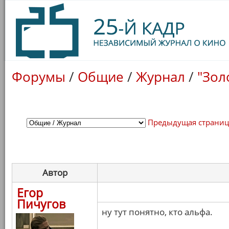
Форумы
/
Общие
/
Журнал
/
"Зол
Предыдущая страни
Автор
Егор
Пичугов
ну тут понятно, кто альфа.