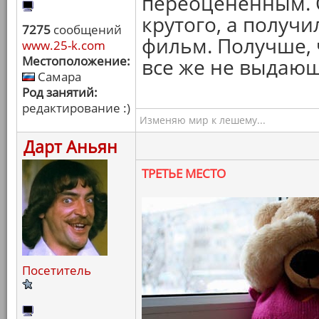
переоцененным. 
крутого, а получ
7275
сообщений
фильм. Получше, 
www.25-k.com
Местоположение:
все же не выдаю
Самара
Род занятий:
редактирование :)
Изменяю мир к лешему...
Дарт Аньян
ТРЕТЬЕ МЕСТО
Посетитель