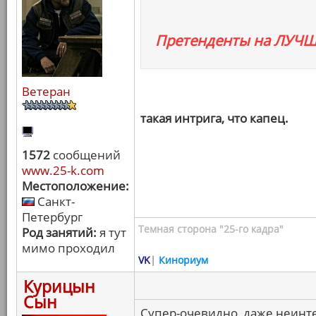
Претенденты на ЛУЧ
Ветеран
такая интрига, что капец.
1572
сообщений
www.25-k.com
Местоположение:
Санкт-
Петербург
Темная сторона "25-го кадра"
Род занятий:
я тут
мимо проходил
VK
|
Кинориум
Курицын
Сын
Супер-очевидно, даже неинте