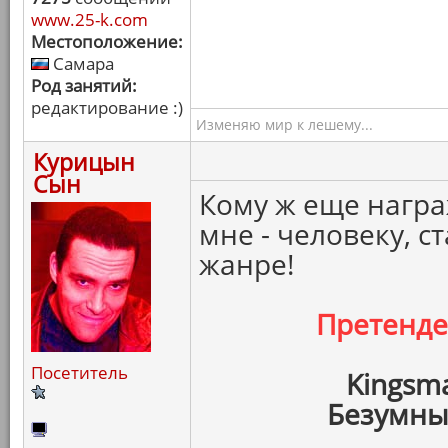
www.25-k.com
Местоположение:
Самара
Род занятий:
редактирование :)
Изменяю мир к лешему...
Курицын
Сын
Кому ж еще награ
мне - человеку, с
жанре!
Претенд
Посетитель
Kingsm
Безумны