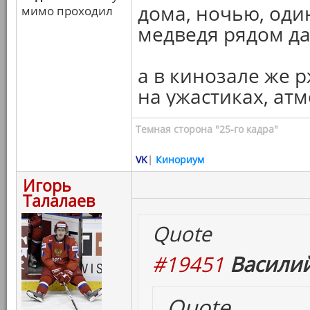
дома, ночью, оди
мимо проходил
медведя рядом да
а в кинозале же 
на ужастиках, ат
Темная сторона "25-го кадра"
VK
|
Кинориум
Игорь
Талалаев
Quote
#19451
Василий
Quote