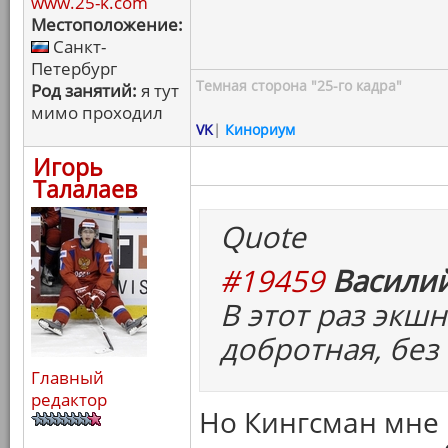
www.25-k.com
Местоположение:
Санкт-
Петербург
Темная сторона "25-го кадра"
Род занятий:
я тут
мимо проходил
VK
|
Кинориум
Игорь
Талалаев
Quote
#19459
Василий
В этот раз экшн
добротная, без
Главный
редактор
Но Кингсман мне 