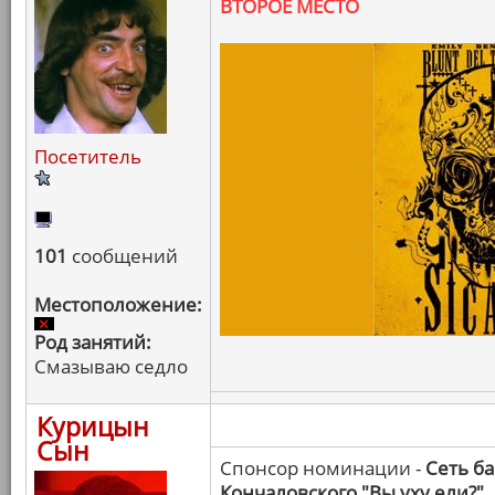
ВТОРОЕ МЕСТО
Посетитель
101
сообщений
Местоположение:
Род занятий:
Смазываю седло
Курицын
Сын
Спонсор номинации -
Сеть б
Кончаловского "Вы уху ели?"