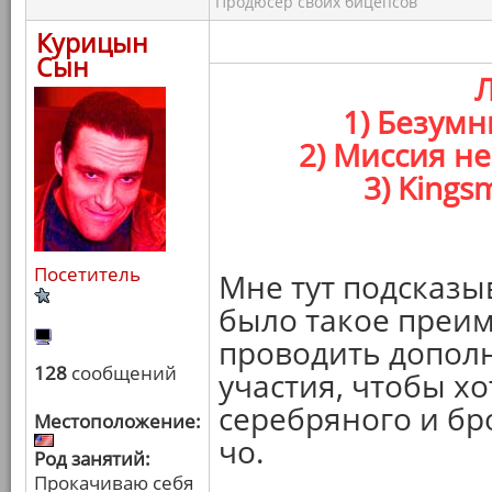
Продюсер своих бицепсов
Курицын
Сын
1) Безумн
2) Миссия н
3) Kings
Посетитель
Мне тут подсказы
было такое преим
проводить дополн
128
сообщений
участия, чтобы хо
серебряного и бр
Местоположение:
чо.
Род занятий:
Прокачиваю себя