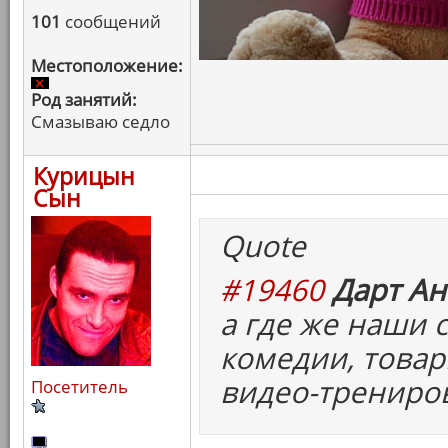
101
сообщений
Местоположение:
Род занятий:
Смазываю седло
Курицын
Сын
Quote
#19460
Дарт Ан
а где же наши
комедии, товар
видео-трениро
Посетитель