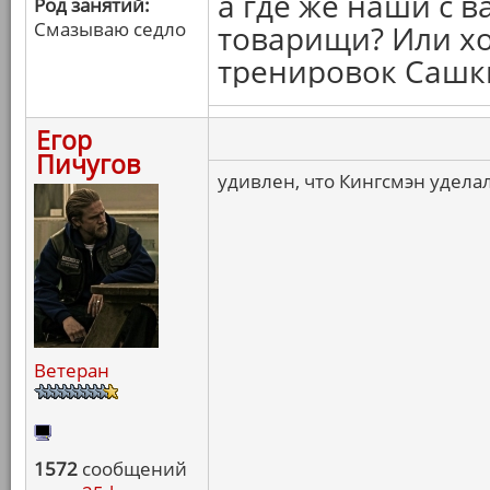
а где же наши с 
Род занятий:
Смазываю седло
товарищи? Или хо
тренировок Сашк
Егор
Пичугов
удивлен, что Кингсмэн удела
Ветеран
1572
сообщений