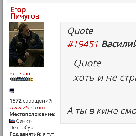
Егор
Пичугов
Quote
#19451
Василий
Quote
Ветеран
хоть и не ст
1572
сообщений
www.25-k.com
А ты в кино см
Местоположение:
Санкт-
Петербург
Род занятий:
я тут