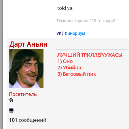
told ya.
Темная сторона "25-го кадра"
VK
|
Кинориум
Дарт Аньян
ЛУЧШИЙ ТРИЛЛЕР/УЖАСЫ
1) Оно
2) Убийца
3) Багровый пик
Посетитель
101
сообщений