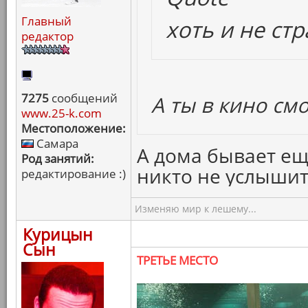
Главный
хоть и не ст
редактор
7275
сообщений
А ты в кино см
www.25-k.com
Местоположение:
Самара
А дома бывает ещ
Род занятий:
никто не услышит 
редактирование :)
Изменяю мир к лешему...
Курицын
Сын
ТРЕТЬЕ МЕСТО