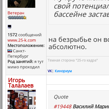
свой потенциал
бассейне заста
Ветеран
1572
сообщений
на безрыбье он вс
www.25-k.com
абсолютно.
Местоположение:
Санкт-
Петербург
Темная сторона "25-го кадра"
Род занятий:
я тут
мимо проходил
VK
|
Кинориум
Игорь
Талалаев
Quote
#19448
Василий Марин