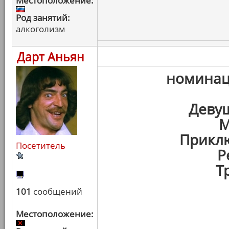
Местоположение:
Род занятий:
алкоголизм
Дарт Аньян
номина
Девуш
М
Прикл
Посетитель
Р
Т
101
сообщений
Местоположение: