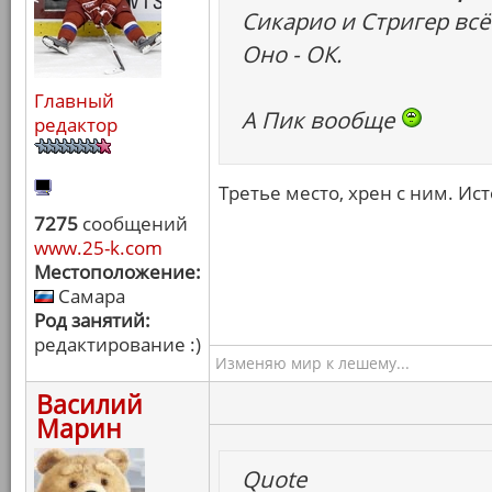
Сикарио и Стригер всё
Оно - ОК.
Главный
А Пик вообще
редактор
Третье место, хрен с ним. Ис
7275
сообщений
www.25-k.com
Местоположение:
Самара
Род занятий:
редактирование :)
Изменяю мир к лешему...
Василий
Марин
Quote