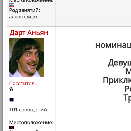
Местоположение:
Род занятий:
алкоголизм
Дарт Аньян
номина
Девуш
М
Прикл
Посетитель
Р
Т
101
сообщений
Местоположение: