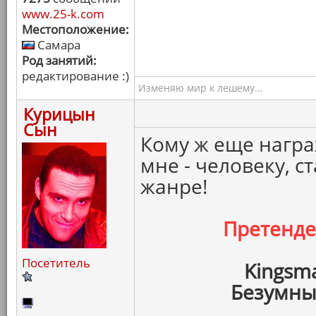
www.25-k.com
Местоположение:
Самара
Род занятий:
редактирование :)
Изменяю мир к лешему...
Курицын
Сын
Кому ж еще награ
мне - человеку, с
жанре!
Претенд
Посетитель
Kingsm
Безумны