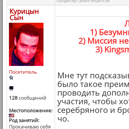
Продюсер своих бицепсов
Курицын
Сын
1) Безумн
2) Миссия н
3) Kings
Посетитель
Мне тут подсказы
было такое преим
проводить дополн
128
сообщений
участия, чтобы хо
серебряного и бр
Местоположение:
чо.
Род занятий:
Прокачиваю себя