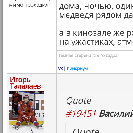
дома, ночью, оди
мимо проходил
медведя рядом да
а в кинозале же 
на ужастиках, ат
Темная сторона "25-го кадра"
VK
|
Кинориум
Игорь
Талалаев
Quote
#19451
Василий
Quote