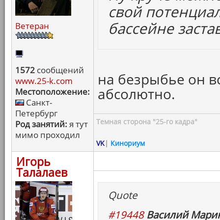
свой потенциал
бассейне заста
Ветеран
1572
сообщений
на безрыбье он вс
www.25-k.com
абсолютно.
Местоположение:
Санкт-
Петербург
Темная сторона "25-го кадра"
Род занятий:
я тут
мимо проходил
VK
|
Кинориум
Игорь
Талалаев
Quote
#19448
Василий Марин