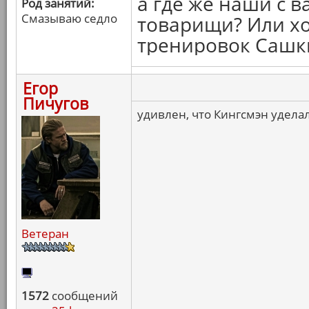
а где же наши с 
Род занятий:
Смазываю седло
товарищи? Или хо
тренировок Сашк
Егор
Пичугов
удивлен, что Кингсмэн удела
Ветеран
1572
сообщений