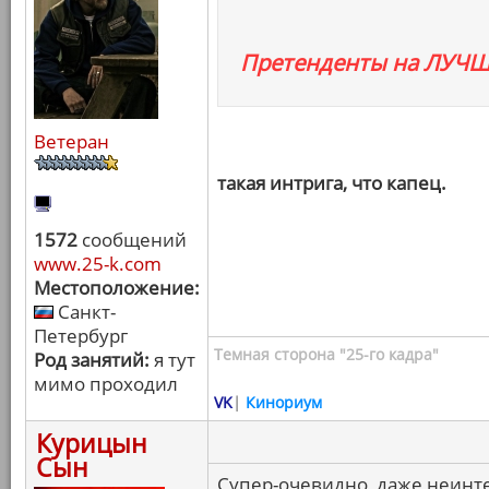
Претенденты на ЛУЧ
Ветеран
такая интрига, что капец.
1572
сообщений
www.25-k.com
Местоположение:
Санкт-
Петербург
Темная сторона "25-го кадра"
Род занятий:
я тут
мимо проходил
VK
|
Кинориум
Курицын
Сын
Супер-очевидно, даже неинте