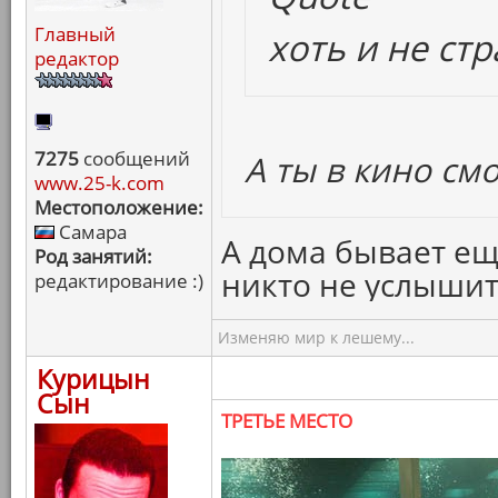
Главный
хоть и не ст
редактор
7275
сообщений
А ты в кино см
www.25-k.com
Местоположение:
Самара
А дома бывает ещ
Род занятий:
никто не услышит 
редактирование :)
Изменяю мир к лешему...
Курицын
Сын
ТРЕТЬЕ МЕСТО