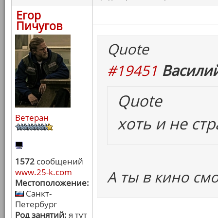
Егор
Пичугов
Quote
#19451
Василий
Quote
Ветеран
хоть и не ст
1572
сообщений
www.25-k.com
А ты в кино см
Местоположение:
Санкт-
Петербург
Род занятий:
я тут