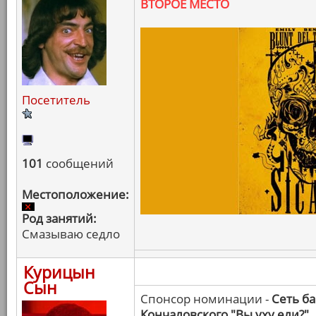
ВТОРОЕ МЕСТО
Посетитель
101
сообщений
Местоположение:
Род занятий:
Смазываю седло
Курицын
Сын
Спонсор номинации -
Сеть б
Кончаловского "Вы уху ели?"