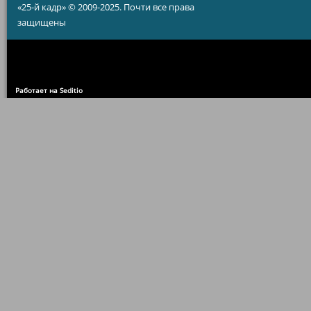
«25-й кадр» © 2009-2025. Почти все права
защищены
Работает на Seditio