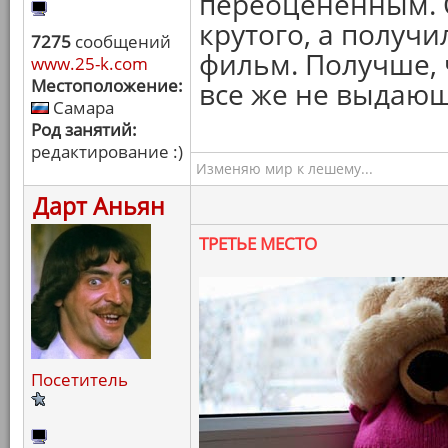
переоцененным. 
крутого, а получ
7275
сообщений
фильм. Получше, 
www.25-k.com
Местоположение:
все же не выдаю
Самара
Род занятий:
редактирование :)
Изменяю мир к лешему...
Дарт Аньян
ТРЕТЬЕ МЕСТО
Посетитель