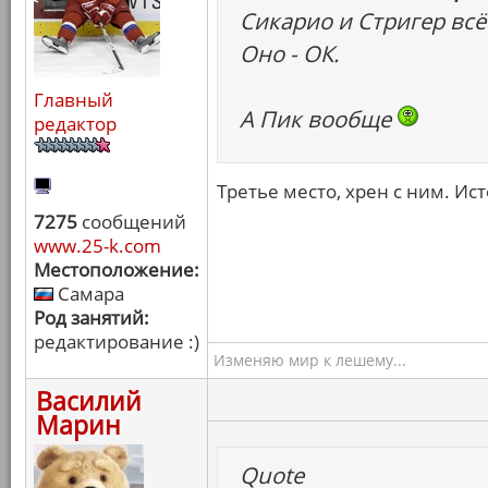
Сикарио и Стригер всё
Оно - ОК.
Главный
А Пик вообще
редактор
Третье место, хрен с ним. Ис
7275
сообщений
www.25-k.com
Местоположение:
Самара
Род занятий:
редактирование :)
Изменяю мир к лешему...
Василий
Марин
Quote