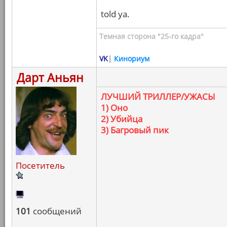
told ya.
Темная сторона "25-го кадра"
VK
|
Кинориум
Дарт Аньян
ЛУЧШИЙ ТРИЛЛЕР/УЖАСЫ
1) Оно
2) Убийца
3) Багровый пик
Посетитель
101
сообщений