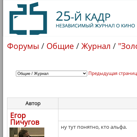
Форумы
/
Общие
/
Журнал
/
"Зол
Предыдущая страни
Автор
Егор
Пичугов
ну тут понятно, кто альфа.