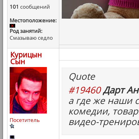
101
сообщений
Местоположение:
Род занятий:
Смазываю седло
Курицын
Сын
Quote
#19460
Дарт Ан
а где же наши
комедии, товар
видео-трениро
Посетитель