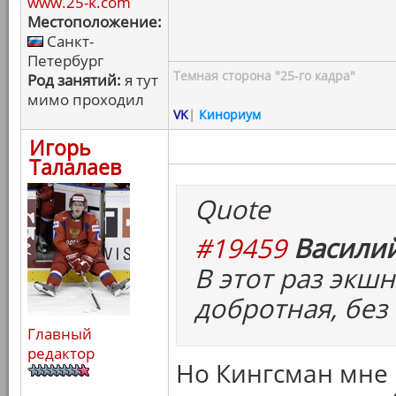
www.25-k.com
Местоположение:
Санкт-
Петербург
Темная сторона "25-го кадра"
Род занятий:
я тут
мимо проходил
VK
|
Кинориум
Игорь
Талалаев
Quote
#19459
Василий
В этот раз экшн
добротная, без
Главный
редактор
Но Кингсман мне 