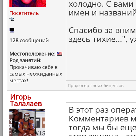
холодно. С вами
имен и названи
Посетитель
Спасибо за вним
здесь тихие...",
128
сообщений
Местоположение:
Род занятий:
Прокачиваю себя в
самых неожиданных
местах!
Продюсер своих бицепсов
Игорь
Талалаев
В этот раз опер
Комментариев м
тогда мы бы еще
стоп экшена - эт