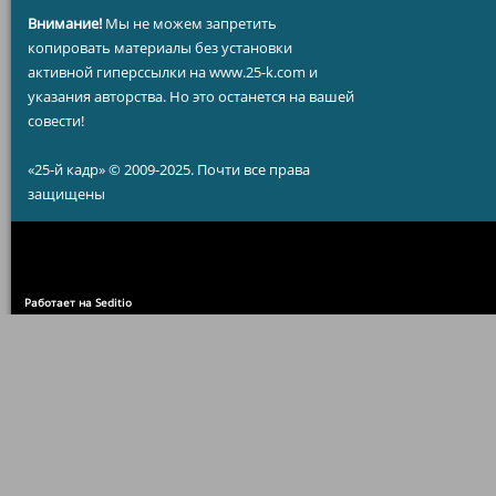
Внимание!
Мы не можем запретить
копировать материалы без установки
активной гиперссылки на www.25-k.com и
указания авторства. Но это останется на вашей
совести!
«25-й кадр» © 2009-2025. Почти все права
защищены
Работает на Seditio