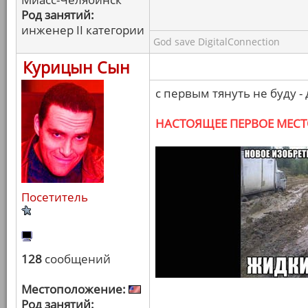
Род занятий:
инженер II категории
God save DigitalConnection
Курицын Сын
с первым тянуть не буду - 
НАСТОЯЩЕЕ ПЕРВОЕ МЕС
Посетитель
128
сообщений
Местоположение:
Род занятий: