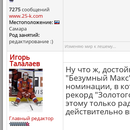
7275
сообщений
www.25-k.com
Местоположение:
Самара
Род занятий:
редактирование :)
Изменяю мир к лешему...
Игорь
Талалаев
Ну что ж, досто
"Безумный Макс"
номинации, в ко
рекорд "Золотого
этому только ра
действительно в
Главный редактор