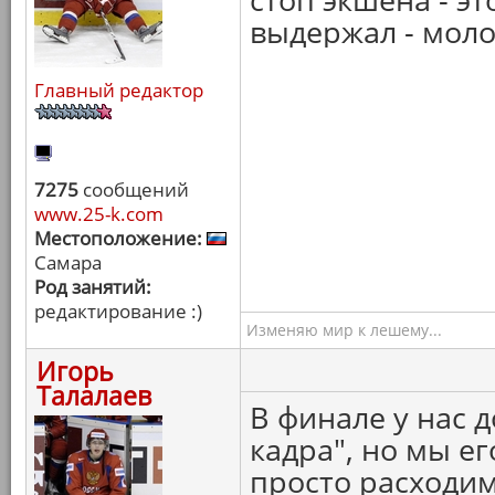
выдержал - мол
Главный редактор
7275
сообщений
www.25-k.com
Местоположение:
Самара
Род занятий:
редактирование :)
Изменяю мир к лешему...
Игорь
Талалаев
В финале у нас д
кадра", но мы е
просто расходим