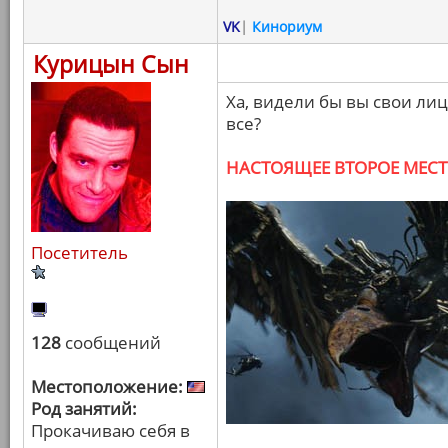
VK
|
Кинориум
Курицын Сын
Ха, видели бы вы свои лица
все?
НАСТОЯЩЕЕ ВТОРОЕ МЕС
Посетитель
128
сообщений
Местоположение:
Род занятий:
Прокачиваю себя в