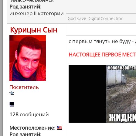
Род занятий:
инженер II категории
God save DigitalConnection
Курицын Сын
с первым тянуть не буду - 
НАСТОЯЩЕЕ ПЕРВОЕ МЕС
Посетитель
128
сообщений
Местоположение:
Род занятий: