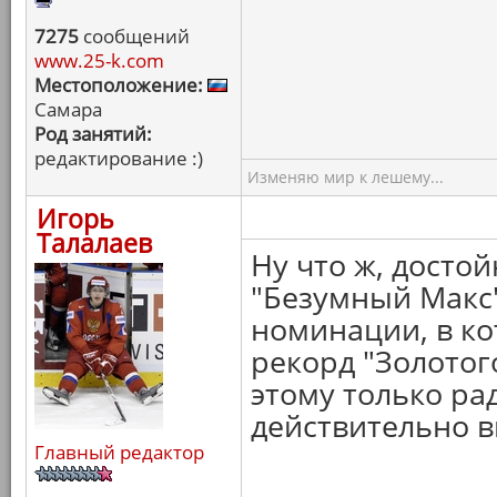
7275
сообщений
www.25-k.com
Местоположение:
Самара
Род занятий:
редактирование :)
Изменяю мир к лешему...
Игорь
Талалаев
Ну что ж, досто
"Безумный Макс"
номинации, в ко
рекорд "Золотого
этому только ра
действительно в
Главный редактор