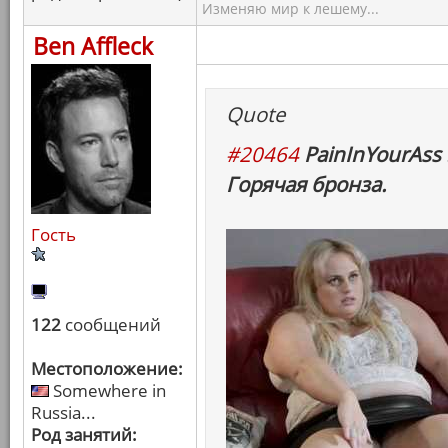
Изменяю мир к лешему...
Ben Affleck
Quote
#20464
PainInYourAss 
Горячая бронза.
Гость
122
сообщений
Местоположение:
Somewhere in
Russia...
Род занятий: