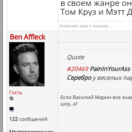
в своем жанре он
Том Круз и Мэтт 
Изменяю мир к лешему...
Ben Affleck
Quote
#20469
PainInYourAss 
Серебро
у веселых па
Гость
Если Василий Марин все знае
шоу, а?
122
сообщений
Местоположение: