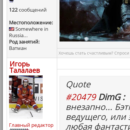
122
сообщений
Местоположение:
Somewhere in
Russia...
Род занятий:
Ватман
Хочешь стать счастливым? Спроси 
Игорь
Талалаев
Quote
#20479
DimG :
внезапно... Бэт
ведущего, или 
любая фантасти
Главный редактор