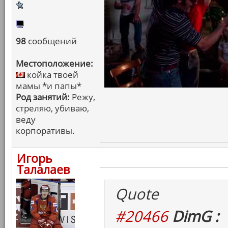
98
сообщений
Местоположение:
койка твоей
мамы *и папы*
Род занятий:
Режу,
стреляю, убиваю,
веду
корпоративы.
Игорь
Талалаев
Quote
#20466
DimG :