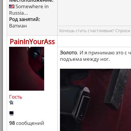
Somewhere in
Russia...
Род занятий:
Ватман
Хочешь стать счастливым? Спроси 
PainInYourAss
Золото
. И я принимаю это с
подъема между ног.
Гость
98
сообщений