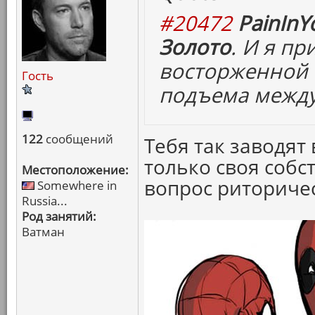
#20472
PainInY
Золото
. И я п
восторженной 
Гость
подъема между
122
сообщений
Тебя так заводят
только своя собст
Местоположение:
вопрос риториче
Somewhere in
Russia...
Род занятий:
Ватман