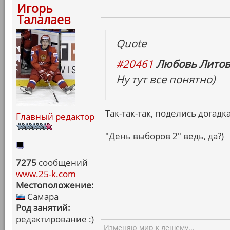
Игорь
Талалаев
Quote
#20461
Любовь Литов
Ну тут все понятно)
Так-так-так, поделись догадк
Главный редактор
"День выборов 2" ведь, да?)
7275
сообщений
www.25-k.com
Местоположение:
Самара
Род занятий:
редактирование :)
Изменяю мир к лешему...