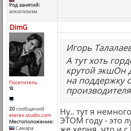
Род занятий:
алкоголизм
DimG
Игорь Талалае
А тут хоть гор
крутой экшОн д
на поддержку 
Посетитель
производителя
20
сообщений
Ну.. тут я немног
eterex-studio.com
ЭТОМ году - это 
Местоположение:
же херня, что и 
Самара