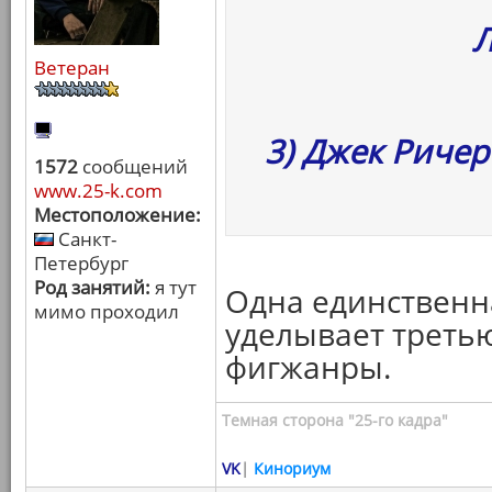
Ветеран
3) Джек Ричер
1572
сообщений
www.25-k.com
Местоположение:
Санкт-
Петербург
Род занятий:
я тут
Одна единственн
мимо проходил
уделывает третью
фигжанры.
Темная сторона "25-го кадра"
VK
|
Кинориум