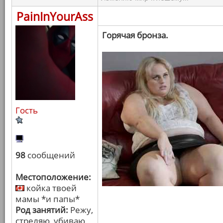
PainInYourAss
Горячая бронза.
Гость
98
сообщений
Местоположение:
койка твоей
мамы *и папы*
Род занятий:
Режу,
стреляю, убиваю,