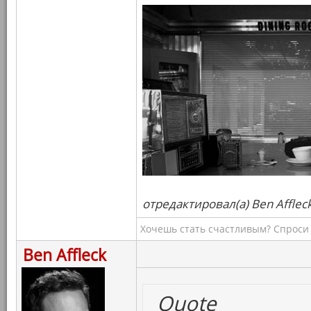
отредактировал(а) Ben Afflec
Хочешь стать счастливым? Спроси 
Ben Affleck
Quote