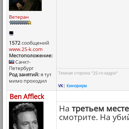
Ветеран
1572
сообщений
www.25-k.com
Местоположение:
Санкт-
Петербург
Темная сторона "25-го кадра"
Род занятий:
я тут
мимо проходил
VK
|
Кинориум
Ben Affleck
На
третьем месте
смотрите. На уби