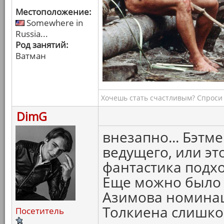
Местоположение:
Somewhere in
Russia...
Род занятий:
Ватман
Хочешь стать счастливым? Спроси 
DimG
внезапно... Бэтме
ведущего, или эт
фантастика подхо
Еще можно было
Азимова номинаци
Толкиена слишко
Посетитель