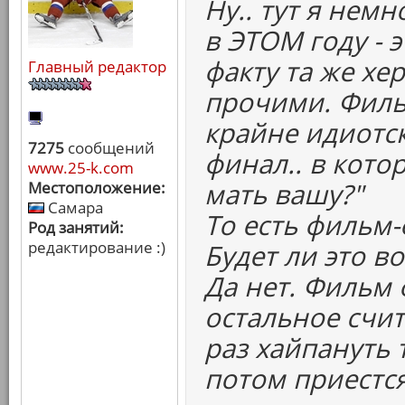
Ну.. тут я нем
в ЭТОМ году - 
факту та же хер
Главный редактор
прочими. Фильм
крайне идиотс
7275
сообщений
финал.. в которо
www.25-k.com
мать вашу?"
Местоположение:
Самара
То есть фильм
Род занятий:
редактирование :)
Будет ли это 
Да нет. Фильм 
остальное счи
раз хайпануть 
потом приестся