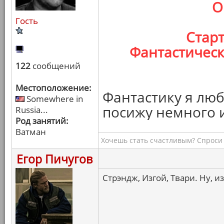
О
Гость
Старт
Фантастическ
122
сообщений
Местоположение:
Фантастику я люб
Somewhere in
посижу немного и
Russia...
Род занятий:
Ватман
Хочешь стать счастливым? Спроси 
Егор Пичугов
Стрэндж, Изгой, Твари. Ну, из