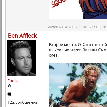
Хочешь стать счастливым? Спроси 
Ben Affleck
Второе место.
О, Хэнкс в это
выкрал чертежи Звезды Смер
слез.
Гость
122
сообщений