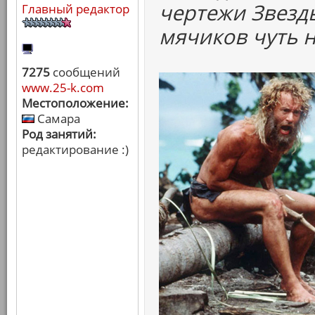
чертежи Звезды
Главный редактор
мячиков чуть н
7275
сообщений
www.25-k.com
Местоположение:
Самара
Род занятий:
редактирование :)