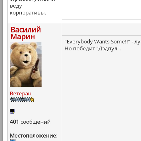
веду
корпоративы.
Василий
Марин
"Everybody Wants Some!!" - л
Но победит "Дэдпул".
Ветеран
401
сообщений
Местоположение: