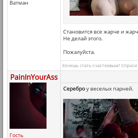
Ватман
Становится все жарче и жарче
Не делай этого.
Пожалуйста.
Хочешь стать счастливым? Спроси 
PainInYourAss
Серебро
у веселых парней.
Гость