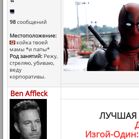
98
сообщений
Местоположение:
койка твоей
мамы *и папы*
Род занятий:
Режу,
стреляю, убиваю,
веду
корпоративы.
Ben Affleck
ЛУЧШАЯ 
Изгой-Один: