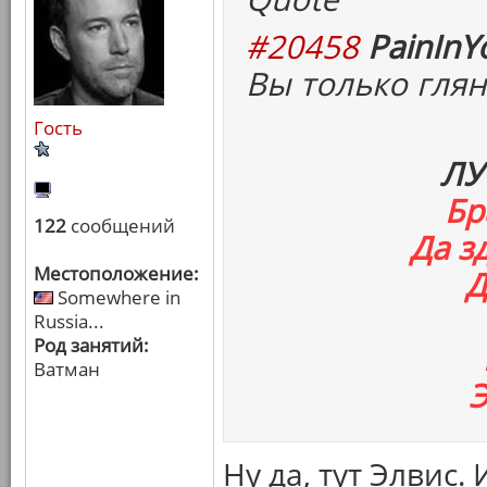
#20458
PainInY
Вы только глян
Гость
ЛУ
Бр
122
сообщений
Да з
Местоположение:
Д
Somewhere in
Russia...
Род занятий:
Ватман
Э
Ну да, тут Элвис.