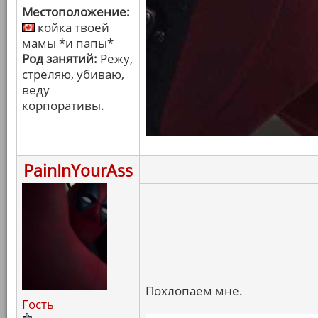
Местоположение:
койка твоей
мамы *и папы*
Род занятий:
Режу,
стреляю, убиваю,
веду
корпоративы.
PainInYourAss
Похлопаем мне.
Гость