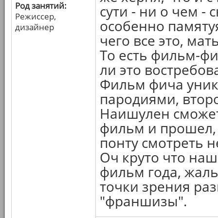
Род занятий:
сути - ни о чем -
Режиссер,
особенно памятуя 
дизайнер
чего все это, мат
То есть фильм-фи
ли это востребов
Фильм фича уника
пародиями, второ
Наишулен сможет,
фильм и прошел, 
понту смотреть н
Оч круто что наш
фильм года, жаль
точки зрения раз
"франшизы".