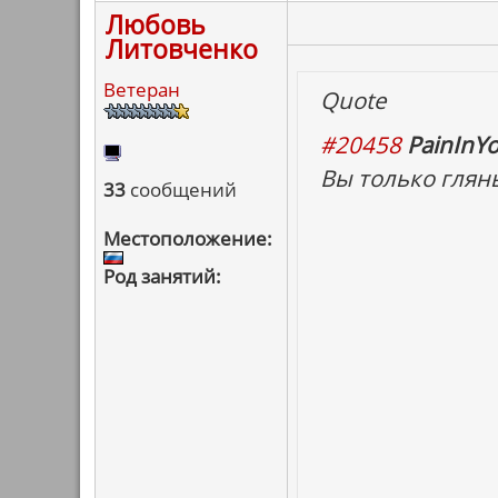
Любовь
Литовченко
Ветеран
Quote
#20458
PainInYo
Вы только глянь
33
сообщений
Местоположение:
Род занятий: