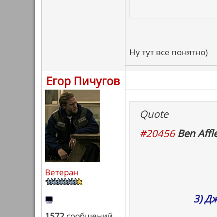
Ну тут все понятно)
Егор Пичугов
Quote
#20456
Ben Affle
Ветеран
3) Д
1572
сообщений