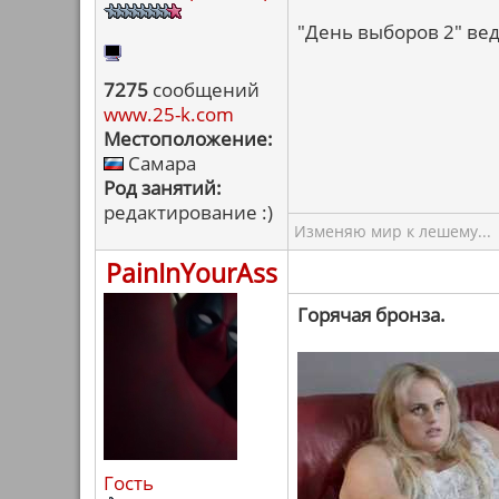
"День выборов 2" ведь
7275
сообщений
www.25-k.com
Местоположение:
Самара
Род занятий:
редактирование :)
Изменяю мир к лешему...
PainInYourAss
Горячая бронза.
Гость