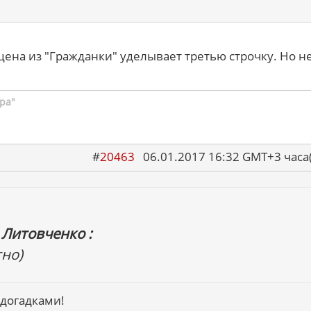
ена из "Гражданки" уделывает третью строчку. Но не
ра"
#
20463
06.01.2017 16:32 GMT+3 ча
Литовченко :
тно)
 догадками!