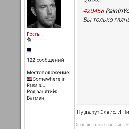
#20458
PainInYo
Вы только глянь
Гость
122
сообщений
Местоположение:
Somewhere in
Russia...
Род занятий:
Ватман
Ну да, тут Элвис. И Н
Хочешь стать счастливым?