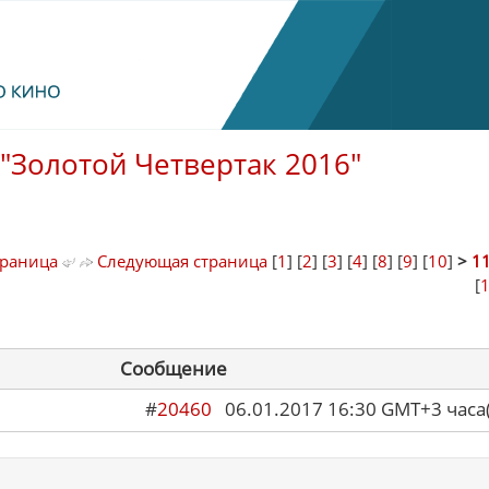
"Золотой Четвертак 2016"
траница
Следующая страница
[
1
] [
2
] [
3
] [
4
] [
8
] [
9
] [
10
]
>
1
[
Сообщение
#
20460
06.01.2017 16:30 GMT+3 ча