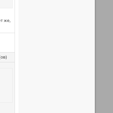
т же,
са(ов)