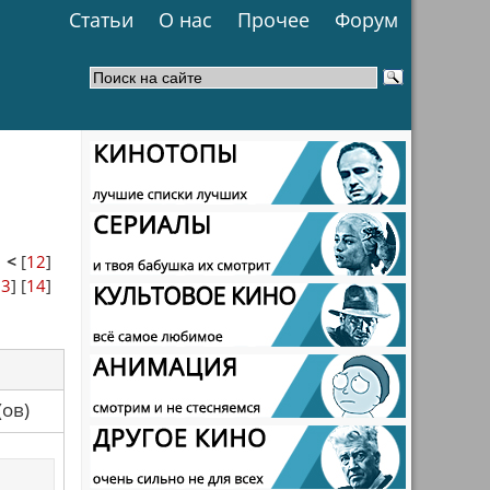
Статьи
О нас
Прочее
Форум
1
<
[
12
]
13
] [
14
]
са(ов)