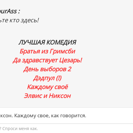
urAss :
те кто здесь!
ЛУЧШАЯ КОМЕДИЯ
Братья из Гримсби
Да здравствует Цезарь!
День выборов 2
Дэдпул (!)
Каждому своё
Элвис и Никсон
иксон. Каждому свое, как говорится.
 Спроси меня как.