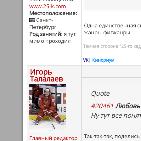
www.25-k.com
Местоположение:
Санкт-
Одна единственная сц
Петербург
жанры-фигжанры.
Род занятий:
я тут
мимо проходил
Темная сторона "25-го кад
VK
|
Кинориум
Игорь
Талалаев
Quote
#20461
Любовь 
Ну тут все поня
Так-так-так, поделись
Главный редактор