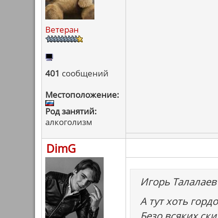
Ветеран
401
сообщений
Местоположение:
Род занятий:
алкоголизм
DimG
Игорь Талалаев
А тут хоть горд
Безо всяких ск