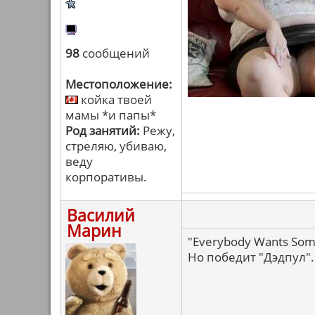
98
сообщений
Местоположение:
койка твоей
мамы *и папы*
Род занятий:
Режу,
стреляю, убиваю,
веду
корпоративы.
Василий
Марин
"Everybody Wants Some
Но победит "Дэдпул".