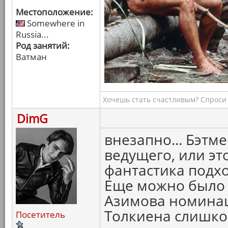
Местоположение:
Somewhere in
Russia...
Род занятий:
Ватман
Хочешь стать счастливым? Спроси 
DimG
внезапно... Бэтме
ведущего, или эт
фантастика подхо
Еще можно было
Азимова номинаци
Толкиена слишко
Посетитель