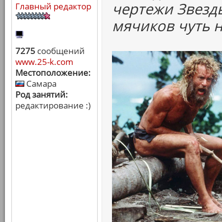
чертежи Звезды
Главный редактор
мячиков чуть н
7275
сообщений
www.25-k.com
Местоположение:
Самара
Род занятий:
редактирование :)