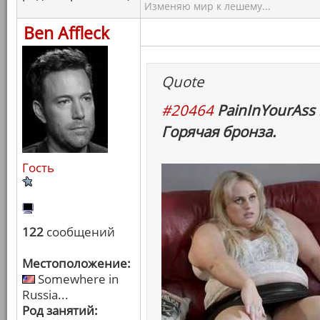
Изменяю мир к лешему...
Ben Affleck
Quote
#20464
PainInYourAss 
Горячая бронза.
Гость
122
сообщений
Местоположение:
Somewhere in
Russia...
Род занятий: