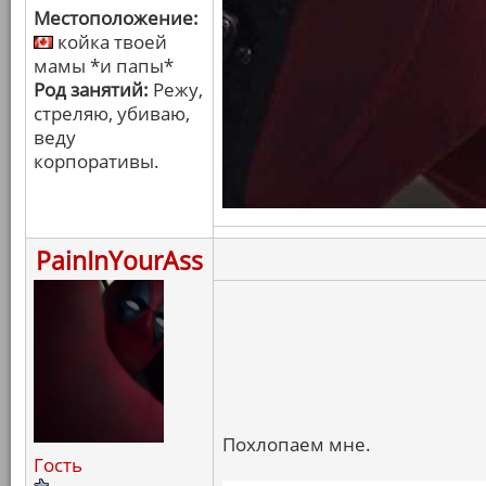
Местоположение:
койка твоей
мамы *и папы*
Род занятий:
Режу,
стреляю, убиваю,
веду
корпоративы.
PainInYourAss
Похлопаем мне.
Гость