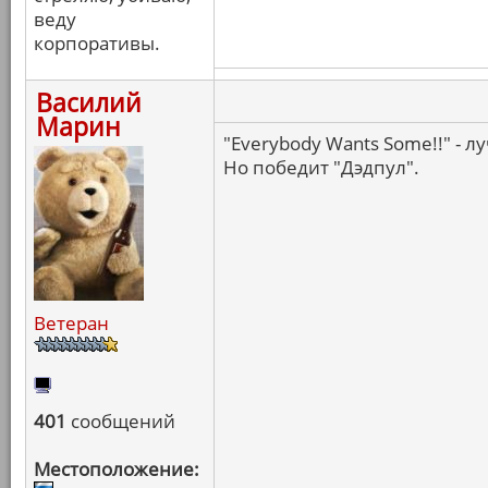
веду
корпоративы.
Василий
Марин
"Everybody Wants Some!!" - л
Но победит "Дэдпул".
Ветеран
401
сообщений
Местоположение: