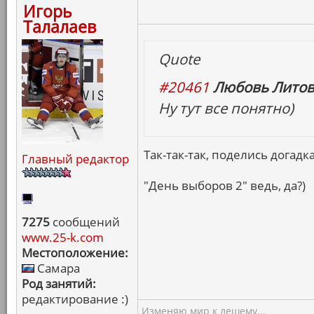
Игорь
Талалаев
Quote
#20461
Любовь Литов
Ну тут все понятно)
Так-так-так, поделись догадк
Главный редактор
"День выборов 2" ведь, да?)
7275
сообщений
www.25-k.com
Местоположение:
Самара
Род занятий:
редактирование :)
Изменяю мир к лешему...