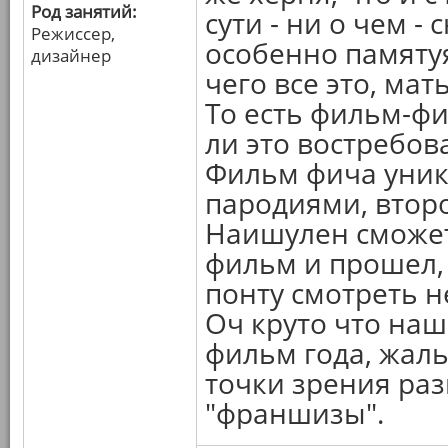
Род занятий:
сути - ни о чем -
Режиссер,
особенно памятуя 
дизайнер
чего все это, мат
То есть фильм-фи
ли это востребов
Фильм фича уника
пародиями, второ
Наишулен сможет,
фильм и прошел, 
понту смотреть н
Оч круто что наш
фильм года, жаль
точки зрения раз
"франшизы".