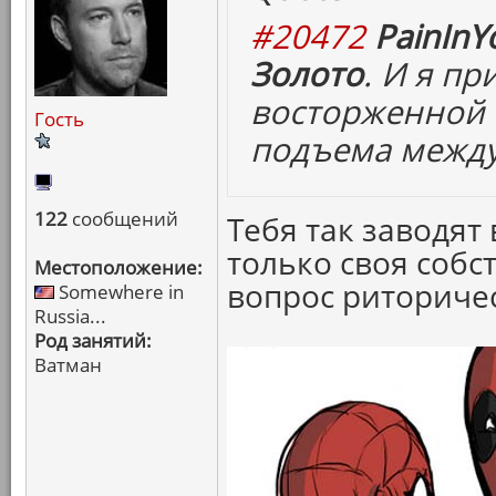
#20472
PainInY
Золото
. И я п
восторженной 
Гость
подъема между
122
сообщений
Тебя так заводят
только своя собст
Местоположение:
вопрос риториче
Somewhere in
Russia...
Род занятий:
Ватман