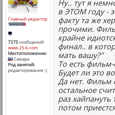
Ну.. тут я нем
в ЭТОМ году - 
факту та же хер
Главный редактор
прочими. Фильм
крайне идиотс
7275
сообщений
финал.. в которо
www.25-k.com
мать вашу?"
Местоположение:
Самара
То есть фильм
Род занятий:
редактирование :)
Будет ли это 
Да нет. Фильм 
остальное счи
раз хайпануть 
потом приестся