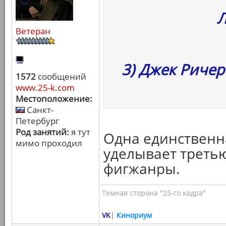
Ветеран
3) Джек Ричер
1572
сообщений
www.25-k.com
Местоположение:
Санкт-
Петербург
Род занятий:
я тут
Одна единственн
мимо проходил
уделывает третью
фигжанры.
Темная сторона "25-го кадра"
VK
|
Кинориум