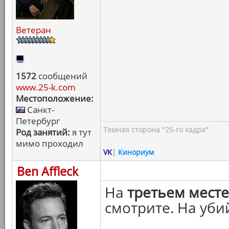
Ветеран
1572
сообщений
www.25-k.com
Местоположение:
Санкт-
Петербург
Темная сторона "25-го кадра"
Род занятий:
я тут
мимо проходил
VK
|
Кинориум
Ben Affleck
На
третьем месте
смотрите. На уби