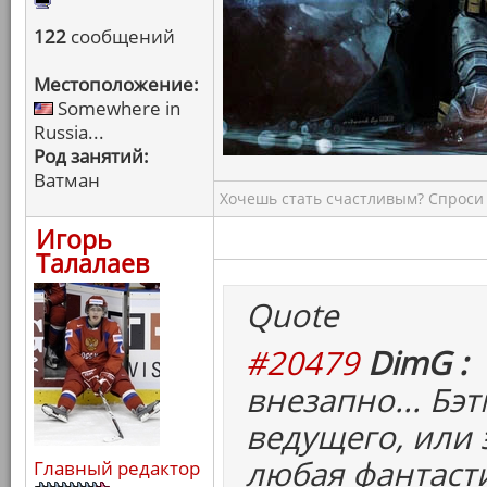
122
сообщений
Местоположение:
Somewhere in
Russia...
Род занятий:
Ватман
Хочешь стать счастливым? Спроси 
Игорь
Талалаев
Quote
#20479
DimG :
внезапно... Бэт
ведущего, или 
любая фантасти
Главный редактор