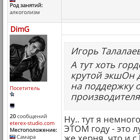
Род занятий:
алкоголизм
DimG
Игорь Талалае
А тут хоть гор
крутой экшОн д
на поддержку 
Посетитель
производителя
20
сообщений
Ну.. тут я немног
eterex-studio.com
ЭТОМ году - это 
Местоположение:
же херня, что и 
Самара