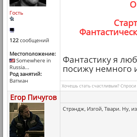
О
Гость
Старт
Фантастическ
122
сообщений
Местоположение:
Фантастику я люб
Somewhere in
посижу немного и
Russia...
Род занятий:
Ватман
Хочешь стать счастливым? Спроси 
Егор Пичугов
Стрэндж, Изгой, Твари. Ну, из