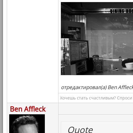
отредактировал(а) Ben Afflec
Хочешь стать счастливым? Спроси 
Ben Affleck
Quote