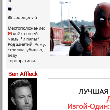
98
сообщений
Местоположение:
койка твоей
мамы *и папы*
Род занятий:
Режу,
стреляю, убиваю,
веду
корпоративы.
Ben Affleck
ЛУЧШАЯ 
Изгой-Один: