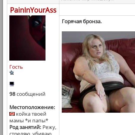
PainInYourAss
Горячая бронза.
Гость
98
сообщений
Местоположение:
койка твоей
мамы *и папы*
Род занятий:
Режу,
стреляю, убиваю,