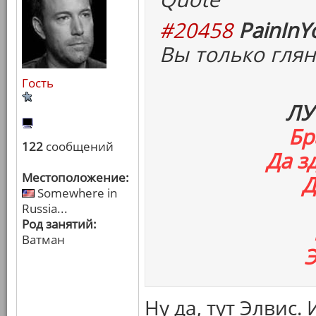
#20458
PainInY
Вы только глян
Гость
ЛУ
Бр
122
сообщений
Да з
Местоположение:
Д
Somewhere in
Russia...
Род занятий:
Ватман
Э
Ну да, тут Элвис.