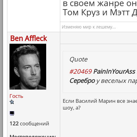
в своем жанре он
Том Круз и Мэтт 
Изменяю мир к лешему...
Ben Affleck
Quote
#20469
PainInYourAss 
Серебро
у веселых па
Гость
Если Василий Марин все знае
шоу, а?
122
сообщений
Местоположение: