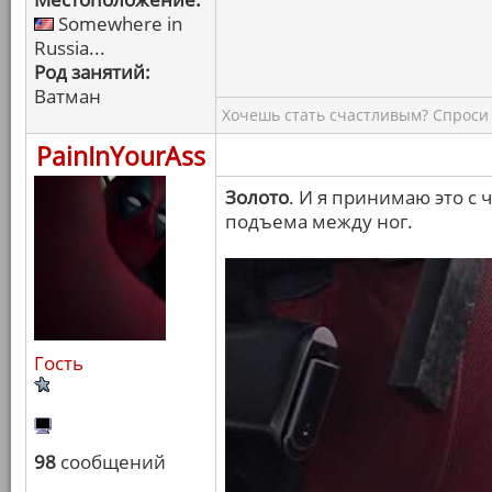
Somewhere in
Russia...
Род занятий:
Ватман
Хочешь стать счастливым? Спроси 
PainInYourAss
Золото
. И я принимаю это с
подъема между ног.
Гость
98
сообщений