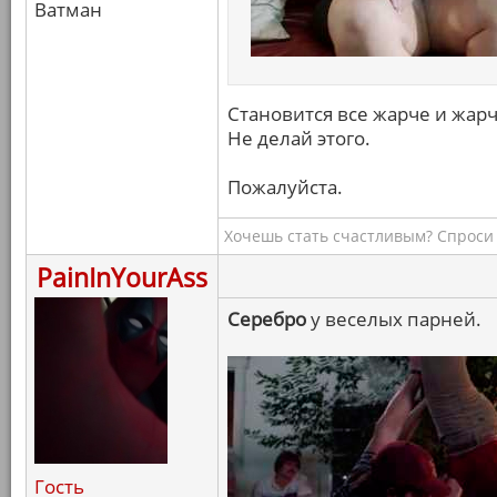
Ватман
Становится все жарче и жарче
Не делай этого.
Пожалуйста.
Хочешь стать счастливым? Спроси 
PainInYourAss
Серебро
у веселых парней.
Гость