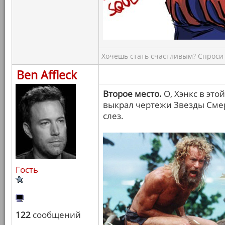
Хочешь стать счастливым? Спроси 
Ben Affleck
Второе место.
О, Хэнкс в это
выкрал чертежи Звезды Смер
слез.
Гость
122
сообщений