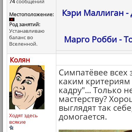
74
сообщений
Кэри Маллиган -
Местоположение:
Род занятий:
Устанавливаю
Марго Робби - То
баланс во
Вселенной.
Колян
Симпатёвее всех 
каким критериям 
кадру"... Только 
мастерству? Хор
выглядят так себе
домогается.
Ходят здесь
всякие