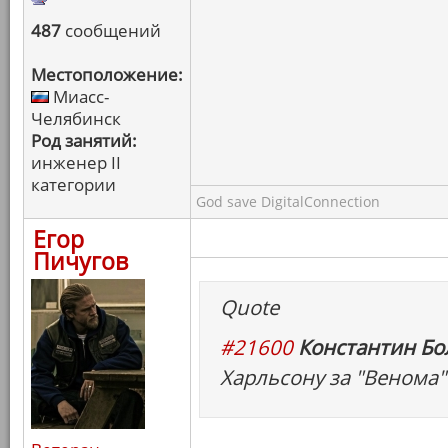
487
сообщений
Местоположение:
Миасс-
Челябинск
Род занятий:
инженер II
категории
God save DigitalConnection
Егор
Пичугов
Quote
#21600
Константин Бо
Харльсону за "Венома" 