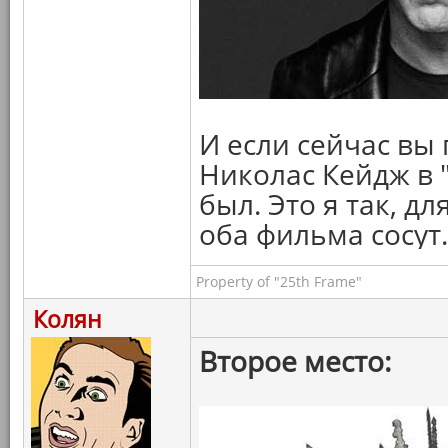
И если сейчас вы
Николас Кейдж в "
был. Это я так, д
оба фильма сосут.
Property of "25th Frame"
Колян
Второе место: