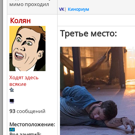
мимо проходил
VK
|
Кинориум
Колян
Третье место:
Ходят здесь
всякие
93
сообщений
Местоположение:
Род занятий: