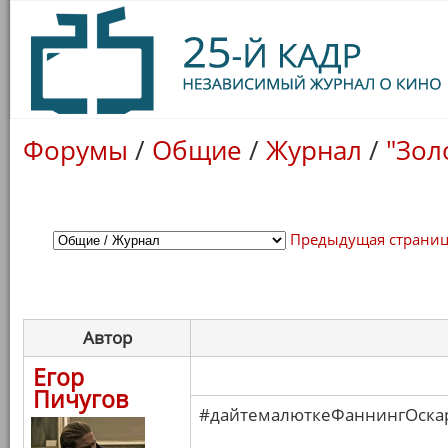
Форумы
/
Общие
/
Журнал
/
"Зол
Предыдущая страни
Автор
Егор
Пичугов
#дайтемалюткеФаннингОска