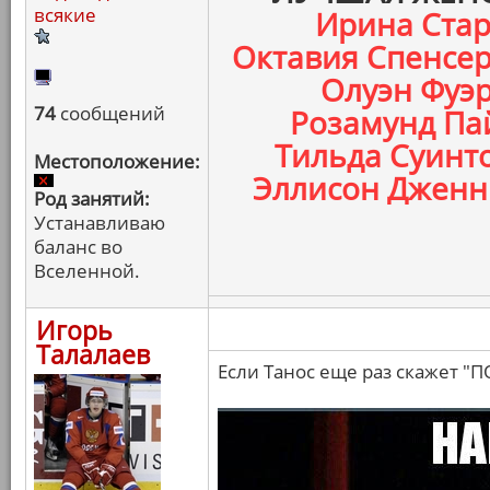
всякие
Ирина Стар
Октавия Спенсер
Олуэн Фуэр
74
сообщений
Розамунд Пай
Тильда Суинто
Местоположение:
Эллисон Дженни
Род занятий:
Устанавливаю
баланс во
Вселенной.
Игорь
Талалаев
Если Танос еще раз скажет "