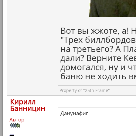
Вот вы жжоте, а! 
"Трех биллбордов
на третьего? А Пл
дали? Верните Ке
домогался, ну и ч
баню не ходить в
Property of "25th Frame"
Кирилл
Банницин
Данунафиг
Автор