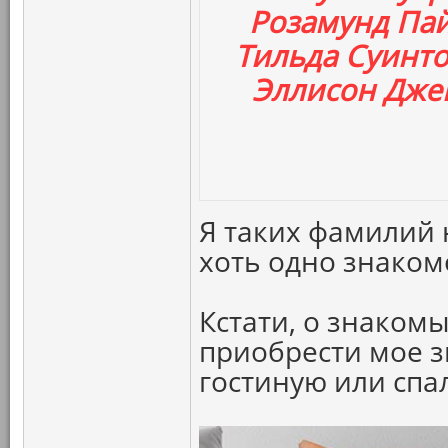
Розамунд Пай
Тильда Суинто
Эллисон Джен
Я таких фамилий н
хоть одно знаком
Кстати, о знаком
приобрести мое з
гостиную или спа