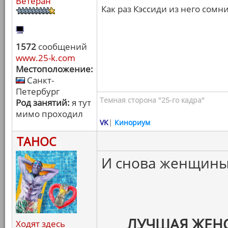
Ветеран
Как раз Кэссиди из него сомн
1572
сообщений
www.25-k.com
Местоположение:
Санкт-
Петербург
Темная сторона "25-го кадра"
Род занятий:
я тут
мимо проходил
VK
|
Кинориум
ТАНОС
И снова женщины
ЛУЧШАЯ ЖЕНС
Ходят здесь