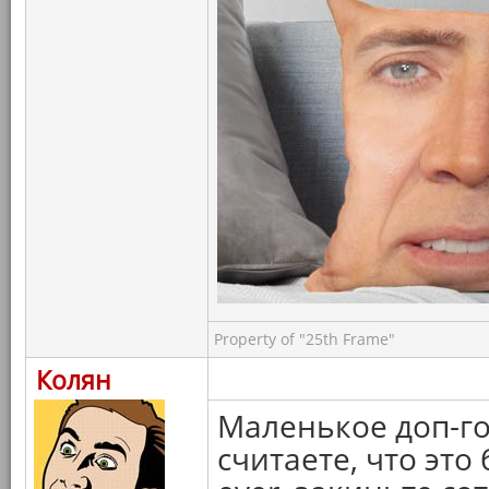
Property of "25th Frame"
Колян
Маленькое доп-го
считаете, что эт