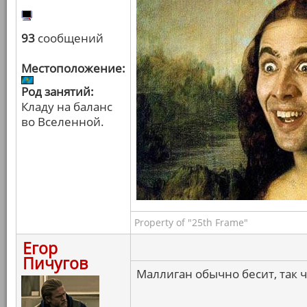
93
сообщений
Местоположение:
Род занятий:
Кладу на баланс
во Вселенной.
Property of "25th Frame"
Егор
Пичугов
Маллиган обычно бесит, так чт