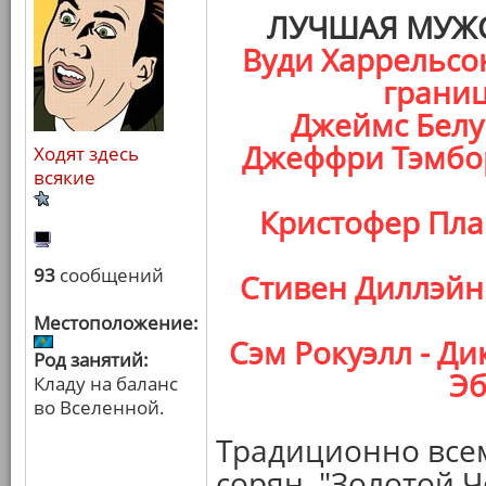
ЛУЧШАЯ МУЖС
Вуди Харрельсон
границ
Джеймс Белуш
Джеффри Тэмбор
Ходят здесь
всякие
Кристофер Плам
93
сообщений
Стивен Диллэйн 
Местоположение:
Сэм Рокуэлл - Ди
Род занятий:
Эб
Кладу на баланс
во Вселенной.
Традиционно всем
сорян, "Золотой 