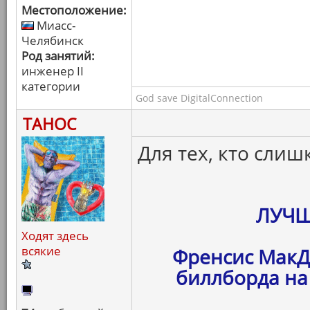
Местоположение:
Миасс-
Челябинск
Род занятий:
инженер II
категории
God save DigitalConnection
ТАНОС
Для тех, кто слиш
ЛУЧШ
Ходят здесь
всякие
Френсис МакД
биллборда на