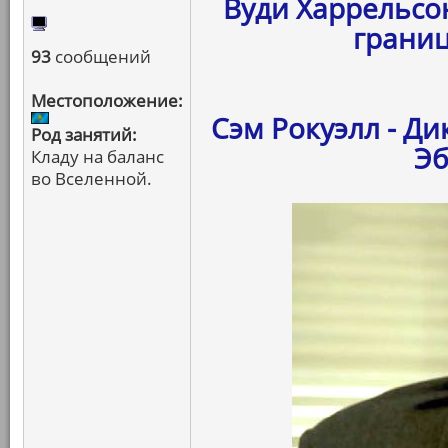
Вуди Харрельсон
границ
93
сообщений
Местоположение:
Сэм Рокуэлл - Ди
Род занятий:
Эб
Кладу на баланс
во Вселенной.