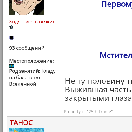
Первому
Ходят здесь всякие
93
сообщений
Мстител
Местоположение:
Род занятий:
Кладу
на баланс во
Не ту половину т
Вселенной.
Выжившая часть 
закрытыми глаза
Property of "25th Frame"
ТАНОС