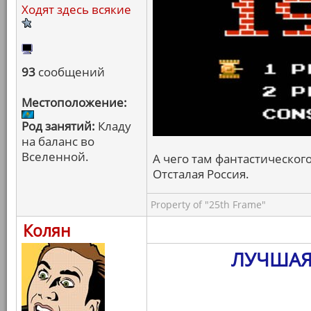
Ходят здесь всякие
93
сообщений
Местоположение:
Род занятий:
Кладу
на баланс во
Вселенной.
А чего там фантастическог
Отсталая Россия.
Property of "25th Frame"
Колян
ЛУЧШАЯ