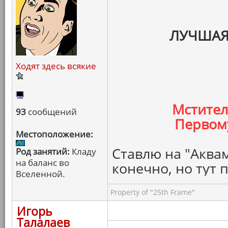
ЛУЧШАЯ
Ходят здесь всякие
Мстител
93
сообщений
Первому
Местоположение:
Ставлю на "Аквам
Род занятий:
Кладу
на баланс во
конечно, но тут 
Вселенной.
Property of "25th Frame"
Игорь
Талалаев