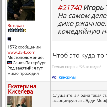
#21740
Игорь 
На самом деле
дико ржачное.
Ветеран
комедийную н
1572
сообщений
www.25-k.com
Чтоб это куда-то
Местоположение:
Санкт-Петербург
Темная сторона "25-го кадра"
Род занятий:
я тут
мимо проходил
VK
|
Кинориум
Екатерина
Киселева
Слушайте, а я одна такая с
ассоциируется с Эдди Мерф