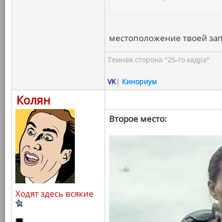
местоположение твоей зап
Темная сторона "25-го кадра"
VK
|
Кинориум
Колян
Второе место:
Ходят здесь всякие