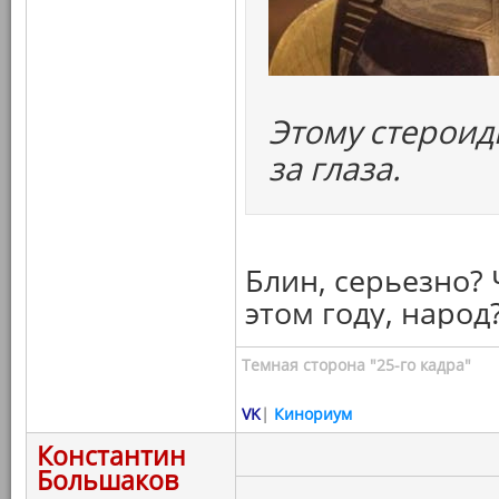
Этому стероид
за глаза.
Блин, серьезно?
этом году, народ?
Темная сторона "25-го кадра"
VK
|
Кинориум
Константин
Большаков