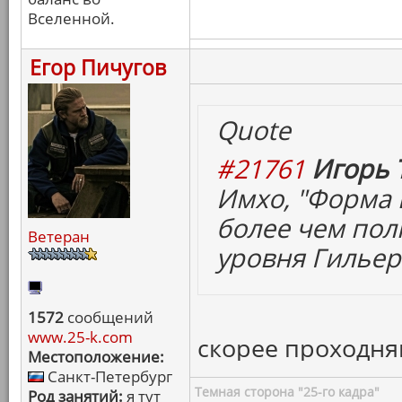
Вселенной.
Егор Пичугов
Quote
#21761
Игорь 
Имхо, "Форма 
более чем пол
Ветеран
уровня Гильер
1572
сообщений
www.25-k.com
скорее проходня
Местоположение:
Санкт-Петербург
Темная сторона "25-го кадра"
Род занятий:
я тут