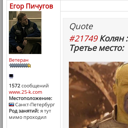
Егор Пичугов
Quote
#21749
Колян :
Третье место:
Ветеран
1572
сообщений
www.25-k.com
Местоположение:
Санкт-Петербург
Род занятий:
я тут
мимо проходил