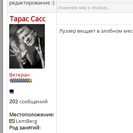
редактирование :)
Изменяю мир к лешему...
Тарас Сасс
Луззер вещает в злобном мест
Ветеран
202
сообщений
Местоположение:
LemBerg
Род занятий: