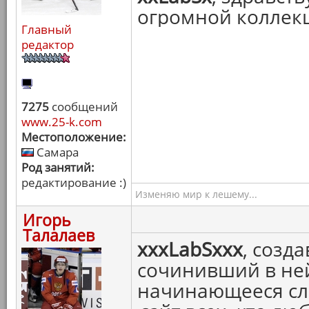
огромной коллек
Главный
редактор
7275
сообщений
www.25-k.com
Местоположение:
Самара
Род занятий:
редактирование :)
Изменяю мир к лешему...
Игорь
Талалаев
xxxLabSxxx
, созд
сочинивший в не
начинающееся с