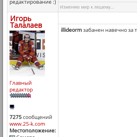
редактирование :)
Изменяю мир к лешему...
Игорь
Талалаев
illideorm
забанен навечно за
Главный
редактор
7275
сообщений
www.25-k.com
Местоположение: