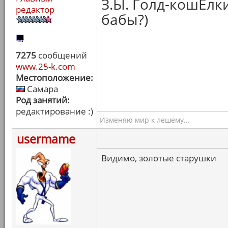
З.Ы. Голд-кошЕлк
редактор
бабы?)
7275
сообщений
www.25-k.com
Местоположение:
Самара
Род занятий:
редактирование :)
Изменяю мир к лешему...
usermame
Видимо, золотые старушки