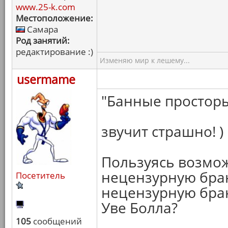
www.25-k.com
Местоположение:
Самара
Род занятий:
редактирование :)
Изменяю мир к лешему...
usermame
"Банные просторы"
звучит страшно! )
Пользуясь возмож
нецензурную бран
Посетитель
нецензурную бран
Уве Болла?
105
сообщений