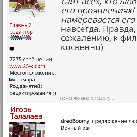
сайт всех, кто лю
его проявлениях! 
намеревается ег
Главный
навсегда. Правда,
редактор
сожалению, к фи
косвенно)
7275
сообщений
www.25-k.com
Местоположение:
Самара
Род занятий:
редактирование :)
Изменяю мир к лешему...
Игорь
Талалаев
dredBoomy
, предложение лю
Вечный бан.