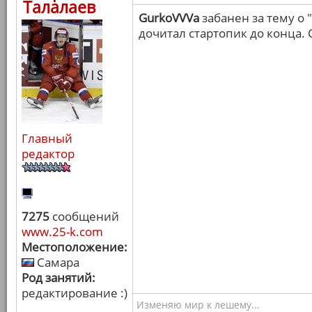
Талалаев
GurkoVVVa
забанен за тему о 
дочитал стартопик до конца. 
Главный
редактор
7275
сообщений
www.25-k.com
Местоположение:
Самара
Род занятий:
редактирование :)
Изменяю мир к лешему...