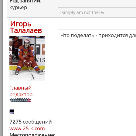
Род занятий:
курьер
I simply am not there/
Игорь
Талалаев
Что поделать - приходится д
Главный
редактор
7275
сообщений
www.25-k.com
Местоположение: