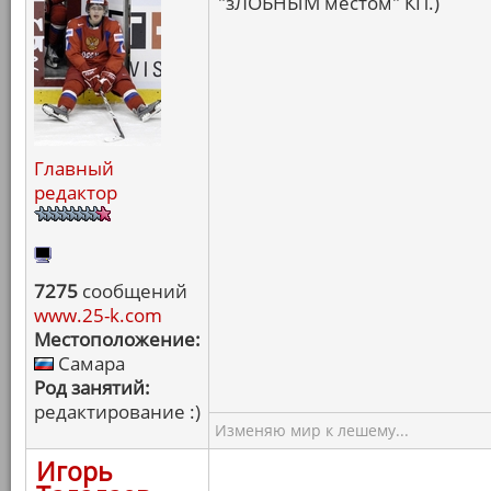
"зЛОБНЫМ местом" КП.)
Главный
редактор
7275
сообщений
www.25-k.com
Местоположение:
Самара
Род занятий:
редактирование :)
Изменяю мир к лешему...
Игорь