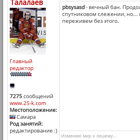
Талалаев
pbsysasd
- вечный бан. Прод
спутниковом слежении, но...
переживем без этого.
Главный
редактор
7275
сообщений
www.25-k.com
Местоположение:
Самара
Род занятий:
редактирование :)
Изменяю мир к лешему...