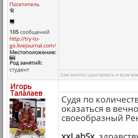
Посетитель
105
сообщений
http://try-to-
go.livejournal.com/
Местоположение:
Род занятий:
студент
Сам захотел царствовать и всем вл
Игорь
Талалаев
Судя по количест
оказаться в вечн
своеобразный Рен
xxLabSx
, здравст