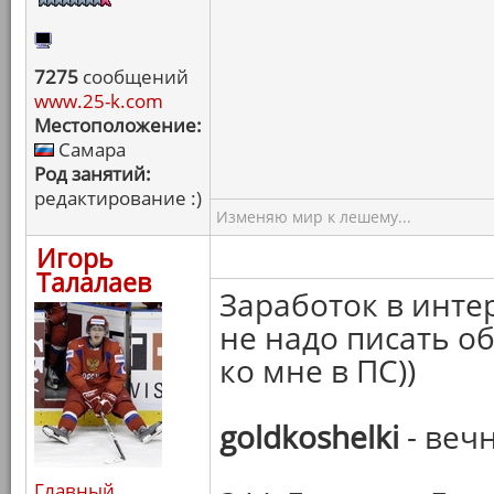
7275
сообщений
www.25-k.com
Местоположение:
Самара
Род занятий:
редактирование :)
Изменяю мир к лешему...
Игорь
Талалаев
Заработок в интер
не надо писать о
ко мне в ПС))
goldkoshelki
- веч
Главный