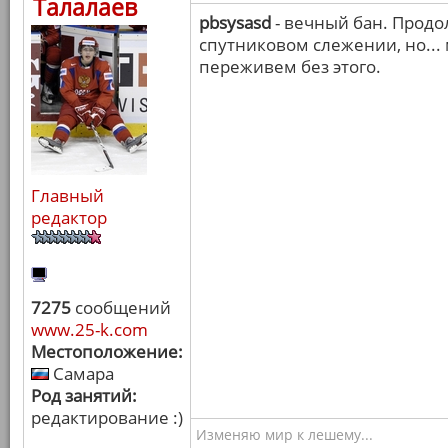
Талалаев
pbsysasd
- вечный бан. Прод
спутниковом слежении, но...
переживем без этого.
Главный
редактор
7275
сообщений
www.25-k.com
Местоположение:
Самара
Род занятий:
редактирование :)
Изменяю мир к лешему...