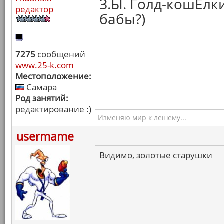
З.Ы. Голд-кошЕлк
редактор
бабы?)
7275
сообщений
www.25-k.com
Местоположение:
Самара
Род занятий:
редактирование :)
Изменяю мир к лешему...
usermame
Видимо, золотые старушки