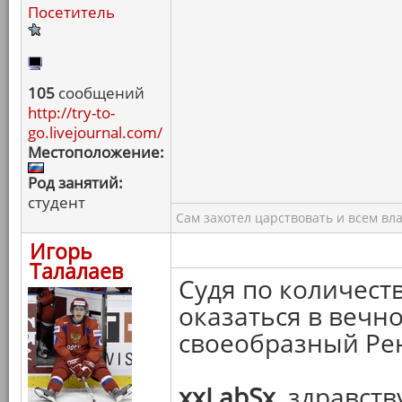
Посетитель
105
сообщений
http://try-to-
go.livejournal.com/
Местоположение:
Род занятий:
студент
Сам захотел царствовать и всем вл
Игорь
Талалаев
Судя по количест
оказаться в вечн
своеобразный Рен
xxLabSx
, здравст