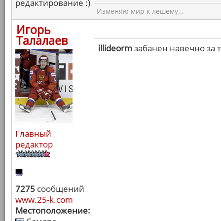
редактирование :)
Изменяю мир к лешему...
Игорь
Талалаев
illideorm
забанен навечно за
Главный
редактор
7275
сообщений
www.25-k.com
Местоположение: