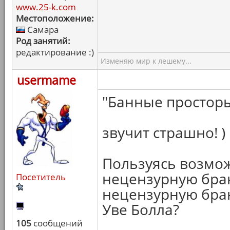
www.25-k.com
Местоположение:
Самара
Род занятий:
редактирование :)
Изменяю мир к лешему...
usermame
"Банные просторы"
звучит страшно! )
Пользуясь возмож
нецензурную бран
Посетитель
нецензурную бран
Уве Болла?
105
сообщений