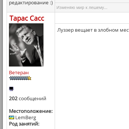
редактирование :)
Изменяю мир к лешему...
Тарас Сасс
Луззер вещает в злобном мест
Ветеран
202
сообщений
Местоположение:
LemBerg
Род занятий: