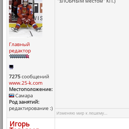
"зЛОБНЫМ местом" КП.)
Главный
редактор
7275
сообщений
www.25-k.com
Местоположение:
Самара
Род занятий:
редактирование :)
Изменяю мир к лешему...
Игорь