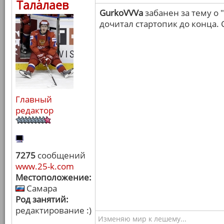
Талалаев
GurkoVVVa
забанен за тему о 
дочитал стартопик до конца. 
Главный
редактор
7275
сообщений
www.25-k.com
Местоположение:
Самара
Род занятий:
редактирование :)
Изменяю мир к лешему...