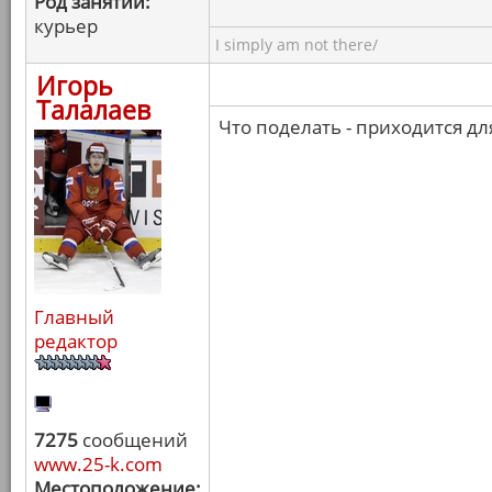
Род занятий:
курьер
I simply am not there/
Игорь
Талалаев
Что поделать - приходится д
Главный
редактор
7275
сообщений
www.25-k.com
Местоположение: