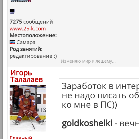
7275
сообщений
www.25-k.com
Местоположение:
Самара
Род занятий:
редактирование :)
Изменяю мир к лешему...
Игорь
Талалаев
Заработок в интер
не надо писать о
ко мне в ПС))
goldkoshelki
- веч
Главный