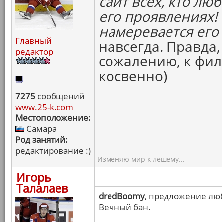
сайт всех, кто лю
его проявлениях! 
намеревается ег
Главный
навсегда. Правда,
редактор
сожалению, к фи
косвенно)
7275
сообщений
www.25-k.com
Местоположение:
Самара
Род занятий:
редактирование :)
Изменяю мир к лешему...
Игорь
Талалаев
dredBoomy
, предложение лю
Вечный бан.