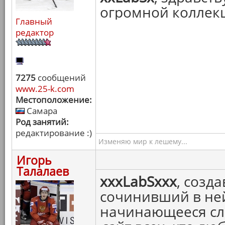
огромной коллек
Главный
редактор
7275
сообщений
www.25-k.com
Местоположение:
Самара
Род занятий:
редактирование :)
Изменяю мир к лешему...
Игорь
Талалаев
xxxLabSxxx
, созд
сочинивший в не
начинающееся с