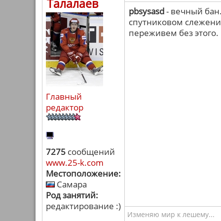
Талалаев
pbsysasd
- вечный бан
спутниковом слежении
переживем без этого.
Главный
редактор
7275
сообщений
www.25-k.com
Местоположение:
Самара
Род занятий:
редактирование :)
Изменяю мир к лешему...