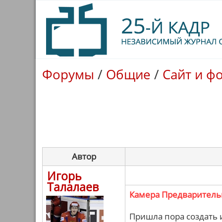
Форумы
/
Общие
/
Сайт и ф
Автор
Игорь
Талалаев
Камера Предваритель
Пришла пора создать 