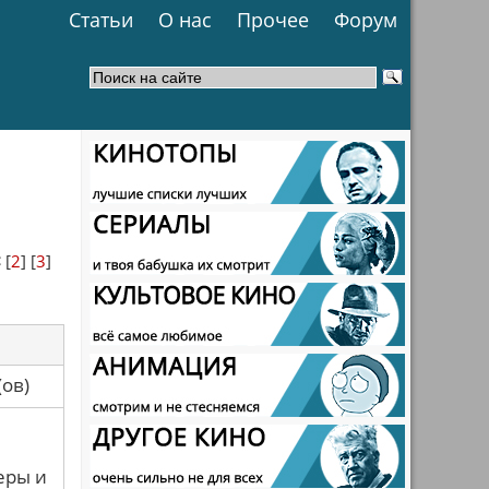
Статьи
О нас
Прочее
Форум
<
[
2
] [
3
]
са(ов)
еры и