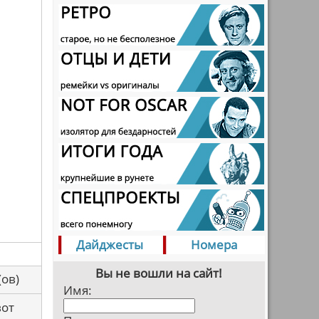
Дайджесты
Номера
Вы не вошли на сайт!
са(ов)
Имя:
вот