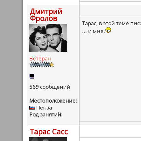
Дмитрий
Фролов
Тарас, в этой теме писа
... и мне.
Ветеран
569
сообщений
Местоположение:
Пенза
Род занятий:
Тарас Сасс