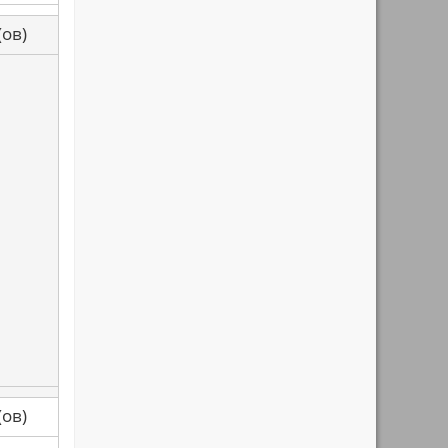
са(ов)
са(ов)