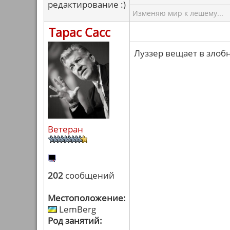
редактирование :)
Изменяю мир к лешему...
Тарас Сасс
Луззер вещает в злобн
Ветеран
202
сообщений
Местоположение:
LemBerg
Род занятий: