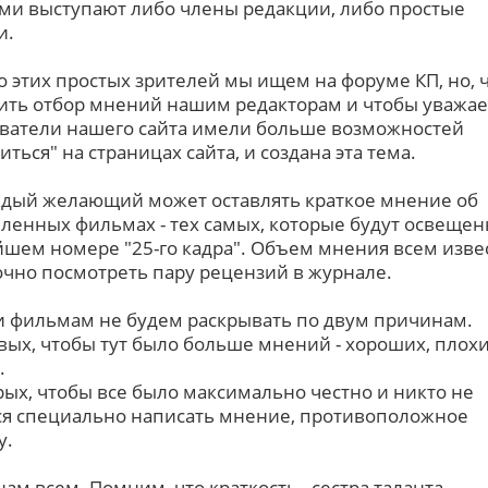
ми выступают либо члены редакции, либо простые
и.
 этих простых зрителей мы ищем на форуме КП, но, 
ить отбор мнений нашим редакторам и чтобы уважа
ватели нашего сайта имели больше возможностей
иться" на страницах сайта, и создана эта тема.
ждый желающий может оставлять краткое мнение об
ленных фильмах - тех самых, которые будут освещен
шем номере "25-го кадра". Объем мнения всем извес
очно посмотреть пару рецензий в журнале.
 фильмам не будем раскрывать по двум причинам.
вых, чтобы тут было больше мнений - хороших, плохи
.
рых, чтобы все было максимально честно и никто не
ся специально написать мнение, противоположное
у.
нам всем. Помним, что краткость - сестра таланта.