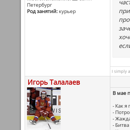
час
Петербург
при
Род занятий:
курьер
про
зач
хоч
есл
I simply 
Игорь Талалаев
В мае 
- Как я
- Потр
- Жажд
- Битв