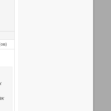
са(ов)
х
ак