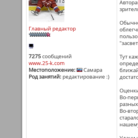
Автора
зрител
Обычно
Главный редактор
облегч
пользо
"засвет
7275
сообщений
Тут ка
www.25-k.com
опреде
Местоположение:
Самара
ближай
Род занятий:
редактирование :)
достат
Оценки
Во-пер
разных
Во-вто
старал
нашем
Удачи 