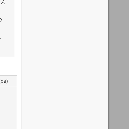
 А
о
,
са(ов)