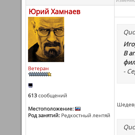
Изменяю 
Юрий Хамнаев
Quo
Иго
В а
фил
Ветеран
- С
613
сообщений
Шедевр
Местоположение:
Род занятий:
Редкостный лентяй
Quo