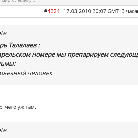
мир к лешему...
#
4224
17.03.2010 20:07 GMT+3 ча
te
рь Талалаев :
прельском номере мы препарируем следующ
ьмы:
ерьезный человек
, чего уж там.
te