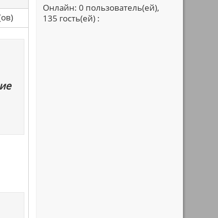
Онлайн: 0 пользователь(ей),
са(ов)
135 гость(ей) :
ие