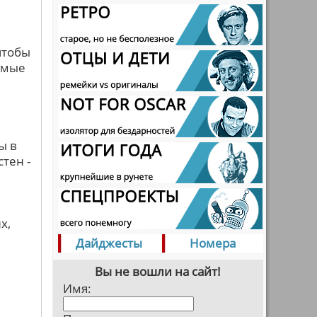
чтобы
емые
ы в
тен -
х,
Дайджесты
Номера
Вы не вошли на сайт!
Имя: