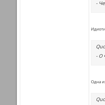
- Ч
Идиоти
Quo
- О
Одна и
Quo