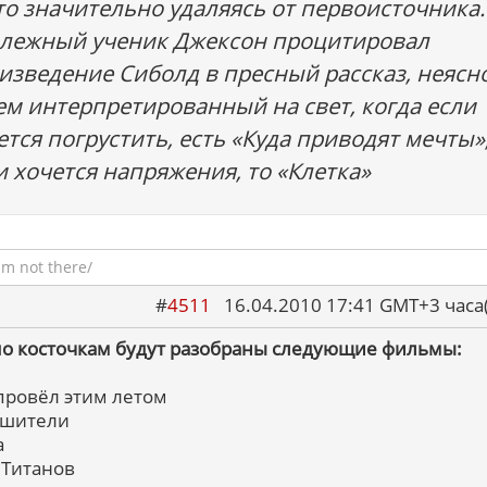
то значительно удаляясь от первоисточника.
лежный ученик Джексон процитировал
изведение Сиболд в пресный рассказ, неясн
ем интерпретированный на свет, когда если
ется погрустить, есть «Куда приводят мечты»
и хочется напряжения, то «Клетка»
am not there/
#
4511
16.04.2010 17:41 GMT+3 ча
по косточкам будут разобраны следующие фильмы:
 провёл этим летом
ошители
а
а Титанов