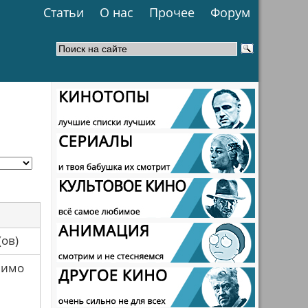
Статьи
О нас
Прочее
Форум
са(ов)
мимо