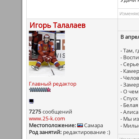
Изменяю 
Игорь Талалаев
В апре
- Там,
- Восп
- Серь
- Каме
- Чело
Главный редактор
- Заме
- О че
- Спуск
- Белая
7275
сообщений
- Алиса
www.25-k.com
- Мы и
Местоположение:
Самара
- Милы
Род занятий:
редактирование :)