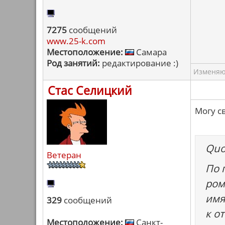
7275
сообщений
www.25-k.com
Местоположение:
Самара
Род занятий:
редактирование :)
Изменяю 
Стас Селицкий
Могу с
Quo
Ветеран
По 
ром
имя
329
сообщений
к о
Местоположение:
Санкт-