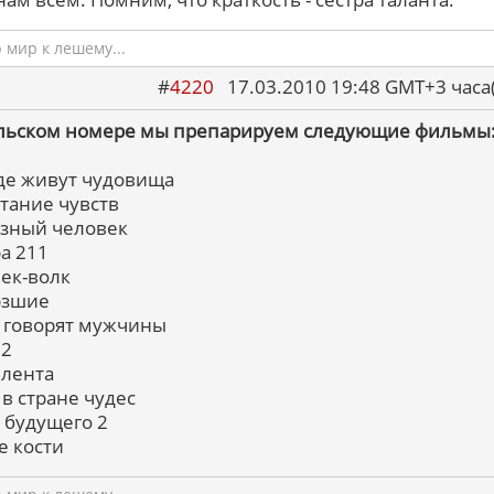
мир к лешему...
#
4220
17.03.2010 19:48 GMT+3 ча
льском номере мы препарируем следующие фильмы
 где живут чудовища
итание чувств
езный человек
ра 211
век-волк
рзшие
м говорят мужчины
 2
 лента
 в стране чудес
з будущего 2
е кости