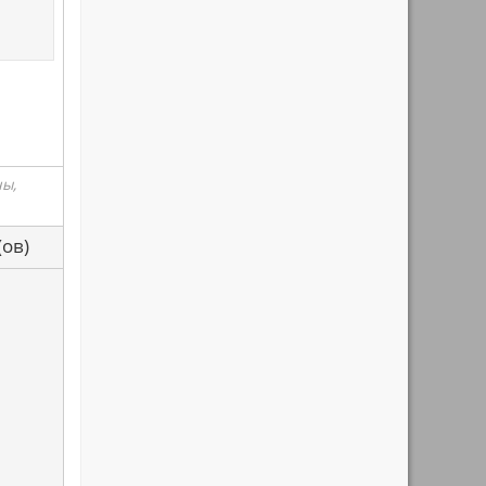
ны,
са(ов)