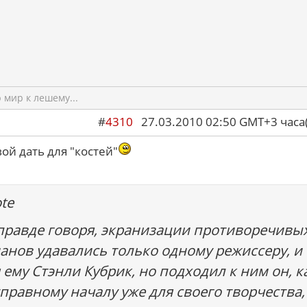
мир к лешему...
#
4310
27.03.2010 02:50 GMT+3 ча
вой дать для "костей"
te
правде говоря, экранизации противоречивы
анов удавались только одному режиссеру, и
 ему Стэнли Кубрик, но подходил к ним он, к
тправному началу уже для своего творчества,