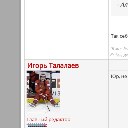
- А
Так себ
"Я мог б
б**дь, д
Игорь Талалаев
Юр, не
Главный редактор