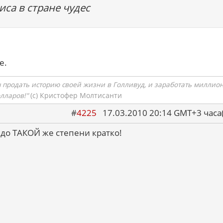
лиса в стране чудес
е.
ы продать историю своей жизни в Голливуд, и заработать миллио
олларов!"
(c) Кристофер Молтисанти
#
4225
17.03.2010 20:14 GMT+3 ча
 до ТАКОЙ же степени кратко!