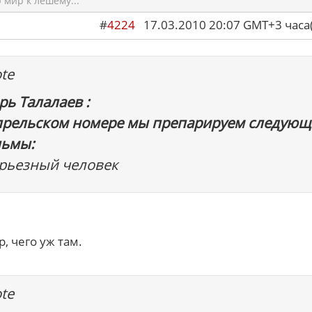
мир к лешему...
#
4224
17.03.2010 20:07 GMT+3 ча
te
рь Талалаев :
прельском номере мы препарируем следующ
ьмы:
ерьезный человек
, чего уж там.
te