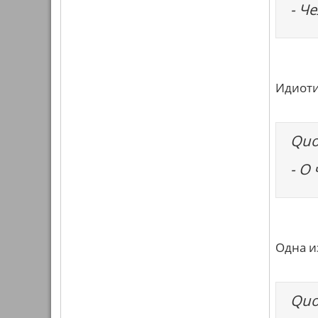
- Ч
Идиоти
Quo
- О
Одна и
Quo