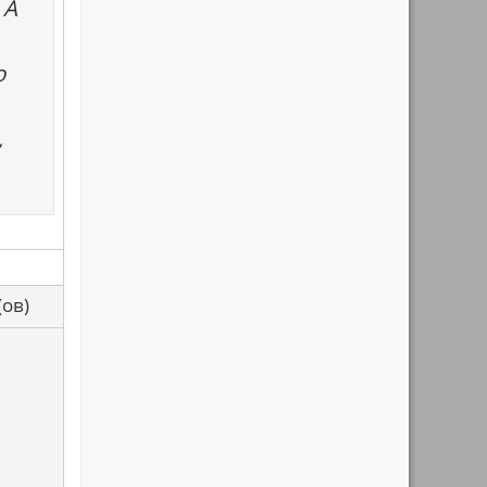
 А
о
,
са(ов)