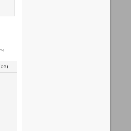
ны,
са(ов)