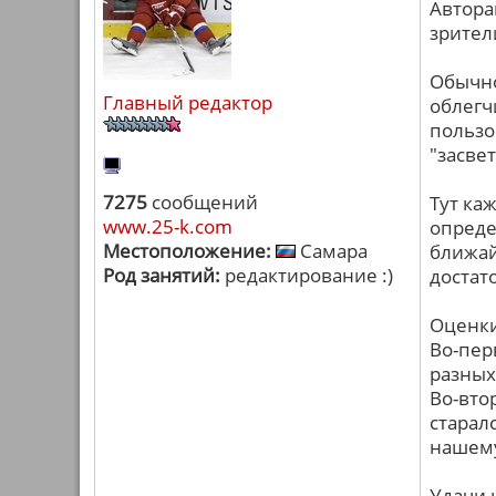
Автора
зрител
Обычно
Главный редактор
облегч
пользо
"засвет
7275
сообщений
Тут ка
www.25-k.com
опреде
Местоположение:
Самара
ближай
Род занятий:
редактирование :)
достат
Оценки
Во-пер
разных
Во-вто
старал
нашем
Удачи 