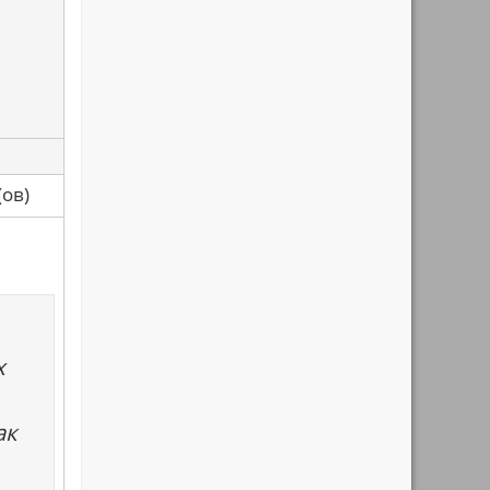
са(ов)
х
ак