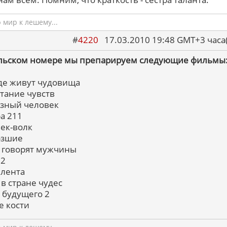
мир к лешему...
#
4220
17.03.2010 19:48 GMT+3 ча
льском номере мы препарируем следующие фильмы
 где живут чудовища
итание чувств
езный человек
ра 211
век-волк
рзшие
м говорят мужчины
 2
 лента
 в стране чудес
з будущего 2
е кости