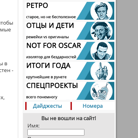
чтобы
емые
ы в
тен -
х,
Дайджесты
Номера
Вы не вошли на сайт!
Имя: