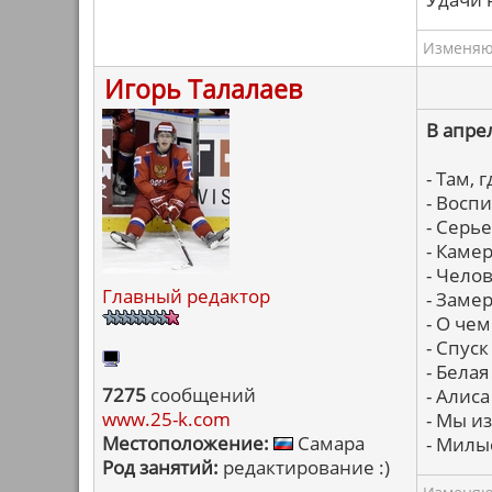
Изменяю 
Игорь Талалаев
В апре
- Там,
- Восп
- Серь
- Каме
- Чело
Главный редактор
- Заме
- О че
- Спуск
- Белая
7275
сообщений
- Алиса
www.25-k.com
- Мы и
Местоположение:
Самара
- Милы
Род занятий:
редактирование :)