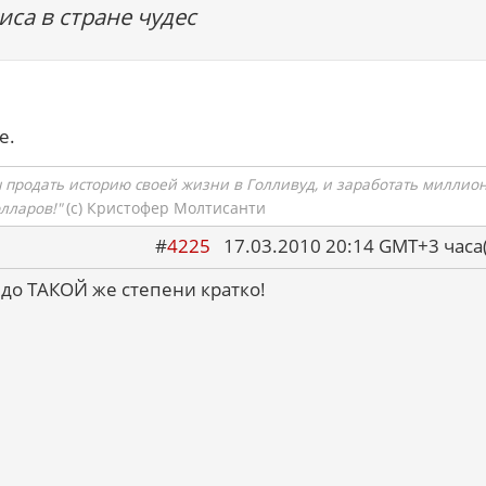
лиса в стране чудес
е.
ы продать историю своей жизни в Голливуд, и заработать миллио
олларов!"
(c) Кристофер Молтисанти
#
4225
17.03.2010 20:14 GMT+3 ча
 до ТАКОЙ же степени кратко!