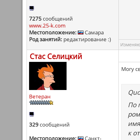
7275
сообщений
www.25-k.com
Местоположение:
Самара
Род занятий:
редактирование :)
Изменяю 
Стас Селицкий
Могу с
Quo
Ветеран
По 
ром
имя
329
сообщений
к о
Местоположение:
Санкт-