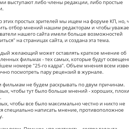
ми выступают либо члены редакции, либо простые
и.
 этих простых зрителей мы ищем на форуме КП, но, 
ить отбор мнений нашим редакторам и чтобы уважа
ватели нашего сайта имели больше возможностей
иться" на страницах сайта, и создана эта тема.
ждый желающий может оставлять краткое мнение об
ленных фильмах - тех самых, которые будут освещен
шем номере "25-го кадра". Объем мнения всем извес
очно посмотреть пару рецензий в журнале.
 фильмам не будем раскрывать по двум причинам.
вых, чтобы тут было больше мнений - хороших, плохи
.
рых, чтобы все было максимально честно и никто не
ся специально написать мнение, противоположное
у.
нам всем. Помним, что краткость - сестра таланта.