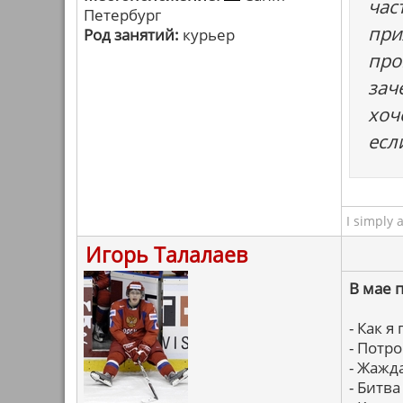
час
Петербург
при
Род занятий:
курьер
про
зач
хоч
есл
I simply 
Игорь Талалаев
В мае 
- Как я
- Потр
- Жажд
- Битв