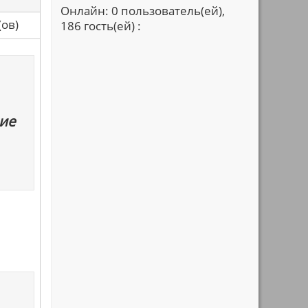
Онлайн: 0 пользователь(ей),
са(ов)
186 гость(ей) :
ие