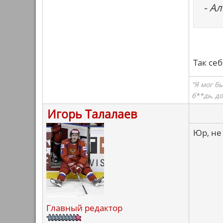
- А
Так себ
"Я мог б
б**дь, д
Игорь Талалаев
Юр, не
Главный редактор