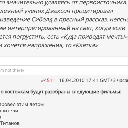
то значительно удаляясь от первоисточника.
лежный ученик Джексон процитировал
изведение Сиболд в пресный рассказ, неясн
ем интерпретированный на свет, когда если
ется погрустить, есть «Куда приводят мечты»
и хочется напряжения, то «Клетка»
am not there/
#
4511
16.04.2010 17:41 GMT+3 ча
по косточкам будут разобраны следующие фильмы:
 провёл этим летом
ошители
а
а Титанов