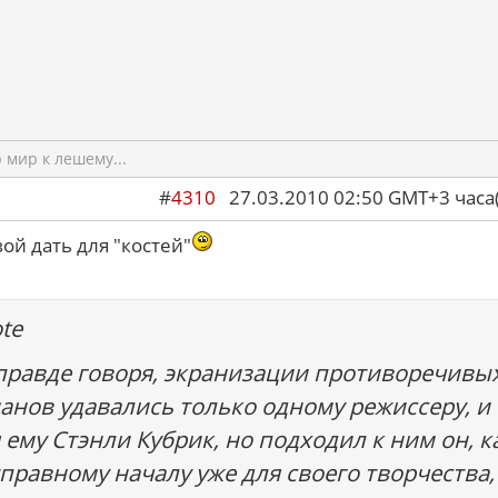
мир к лешему...
#
4310
27.03.2010 02:50 GMT+3 ча
вой дать для "костей"
te
правде говоря, экранизации противоречивы
анов удавались только одному режиссеру, и
 ему Стэнли Кубрик, но подходил к ним он, к
тправному началу уже для своего творчества,