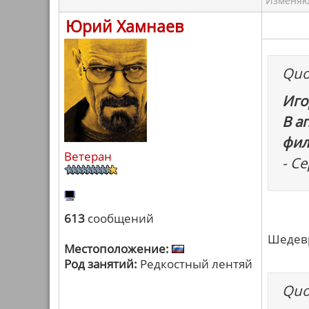
Изменяю 
Юрий Хамнаев
Quo
Иго
В а
фил
Ветеран
- С
613
сообщений
Шедевр
Местоположение:
Род занятий:
Редкостный лентяй
Quo