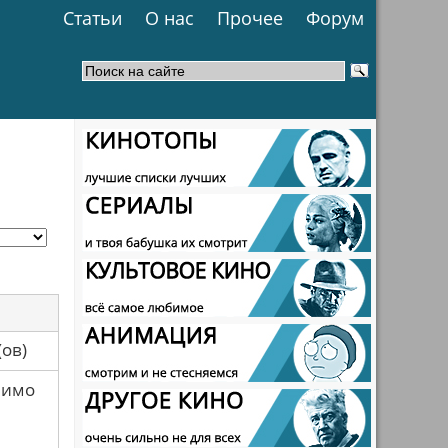
Статьи
О нас
Прочее
Форум
са(ов)
мимо