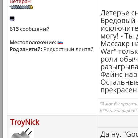
Ветеран
Летерье с
Бредовый 
исключител
613
сообщений
могу! - Ты
Местоположение:
Массакр на
Род занятий:
Редкостный лентяй
War" толь
роли обыч
разыгрыват
Файнс нар
Остальные 
прекрасен
"Я мог бы продать
б**дь, долларов!"
TroyNick
Да ну. "Go