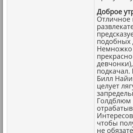
Доброе ут
Отличное к
развлекат
предсказуе
подобных 
Немножко 
прекрасно
девчонки),
подкачал. 
Билл Найи
целует ляг
запредель
Голдблюм 
отрабатыв
Интересов
чтобы пол
не обязат