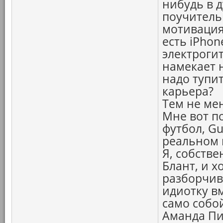
нибудь в д
поучитель
мотивация
есть iPho
электроги
намекает 
надо тупит
карьера?
Тем не мен
Мне вот п
футбол, Gul
реальном 
Я, собстве
Блант, и х
разборчиве
идиотку вм
само собой
Аманда Пи