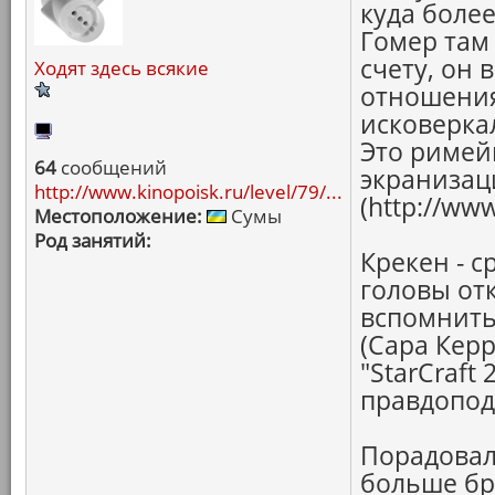
куда более
Гомер там
счету, он 
Ходят здесь всякие
отношения
исковерка
Это римейк
64
сообщений
экранизац
http://www.kinopoisk.ru/level/79/...
(http://www
Местоположение:
Сумы
Род занятий:
Крекен - с
головы от
вспомнить)
(Сара Кер
"StarCraft
правдопод
Порадовал 
больше бру