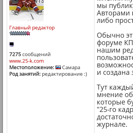
мы публик
Авторами 
либо прос
Главный редактор
Обычно эт
форуме КП
нашим ред
7275
сообщений
пользоват
www.25-k.com
возможност
Местоположение:
Самара
и создана 
Род занятий:
редактирование :)
Тут кажды
мнение об
которые б
"25-го кад
достаточн
журнале.