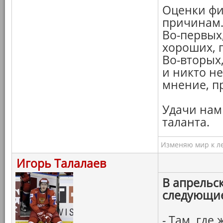
Оценки фи
причинам
Во-первых
хороших, 
Во-вторых
и никто н
мнение, п
Удачи нам 
таланта.
Изменяю мир к ле
Игорь Талалаев
В апрельс
следующи
- Там, где