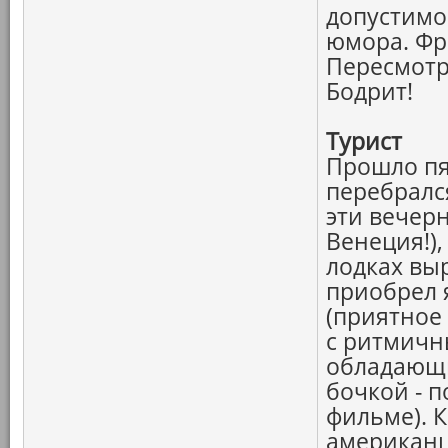
допустимо
юмора. Фр
Пересмотр
Бодрит!
Турист
Прошло пя
перебрался
эти вечерн
Венеция!)
лодках вы
приобрел 
(приятное
с ритмичн
обладающи
бочкой - п
фильме). К
американце