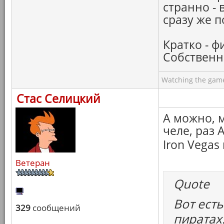
странно - 
сразу же п
Кратко - 
Собственно
Watching the game
Стас Селицкий
А можно, 
челе, раз 
Iron Vegas
Ветеран
Quote
Вот есть
329
сообщений
пиратах