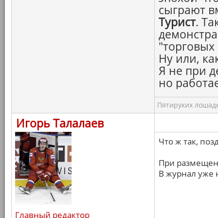
сыграют в
Турист
. Т
демонстра
"торговых 
Ну или, ка
Я не при д
но работае
Пятируких лошаде
Игорь Талалаев
Что ж так, поз
При размещен
В журнал уже н
Главный редактор