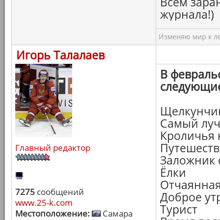
Всем зара
журнала!)
Изменяю мир к ле
Игорь Талалаев
В февраль
следующи
Щелкунчик
Самый луч
Кроличья 
Путешеств
Главный редактор
Заложник 
Ёлки
Отчаянная
7275
сообщений
Доброе ут
www.25-k.com
Турист
Местоположение:
Самара