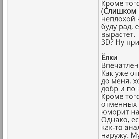
Кроме тог
(
Слишком к
неплохой 
буду рад, 
вырастет.
3D? Ну при
Ёлки
Впечатлен
Как уже о
до меня, 
добр и по
Кроме того
отменных ш
юморит на
Однако, е
как-то ан
наружу. М