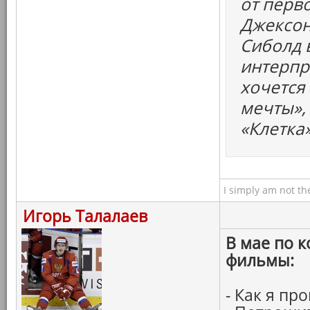
от перв
Джексон
Сиболд 
интерпр
хочется 
мечты»,
«Клетка
I simply am not th
Игорь Талалаев
В мае по 
фильмы:
- Как я пр