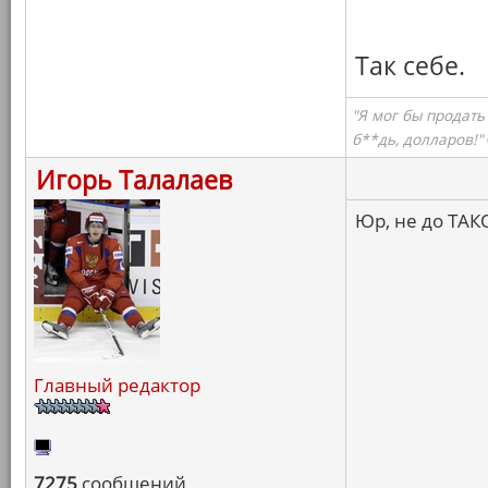
Так себе.
"Я мог бы продать
б**дь, долларов!"
Игорь Талалаев
Юр, не до ТАК
Главный редактор
7275
сообщений