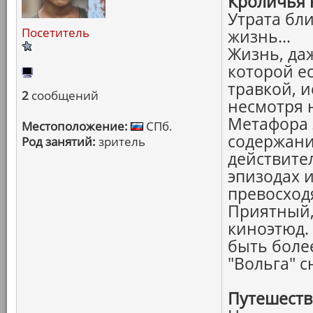
Кроличья 
Утрата бли
Посетитель
жизнь...
Жизнь, да
которой ес
травкой, и
2
сообщений
несмотря н
Метафора 
Местоположение:
СПб.
содержани
Род занятий:
зритель
действите
эпизодах и
превосход
Приятный,
киноэтюд.
быть боле
"Вольга" с
Путешеств