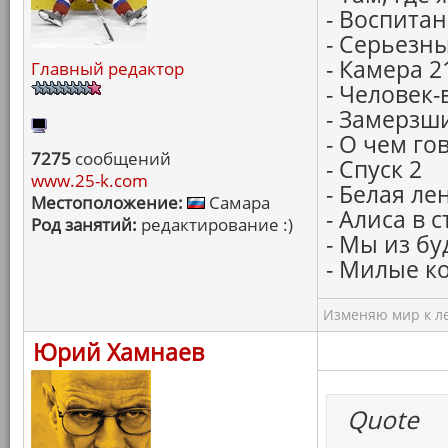
- Воспитан
- Серьезн
- Камера 2
Главный редактор
- Человек-
- Замерзш
- О чем г
7275
сообщений
- Спуск 2
www.25-k.com
- Белая ле
Местоположение:
Самара
- Алиса в 
Род занятий:
редактирование :)
- Мы из бу
- Милые к
Изменяю мир к ле
Юрий Хамнаев
Quote