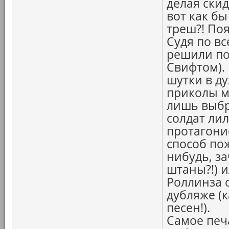
делая скид
вот как бы
треш?! По
Судя по вс
решили по
Свифтом).
шутки в д
приколы м
лишь выбр
солдат ли
протагони
способ по
нибудь, з
штаны?!) 
Роллинза 
дубляже (к
песен!).
Самое печа