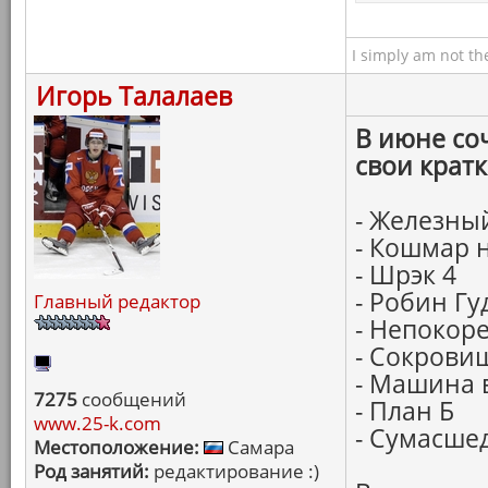
I simply am not th
Игорь Талалаев
В июне со
свои крат
- Железны
- Кошмар 
- Шрэк 4
- Робин Гу
Главный редактор
- Непокор
- Сокрови
- Машина 
7275
сообщений
- План Б
www.25-k.com
- Сумасше
Местоположение:
Самара
Род занятий:
редактирование :)