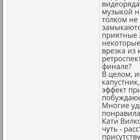
видеоряда
музыкой н
толком не
замыкаютс
приятные 
некоторые
врезка из
ретроспек
финале?
В целом, 
капустник
эффект пр
побуждающ
Многие уд
понравила
Кати Вилко
чуть - рас
присутству