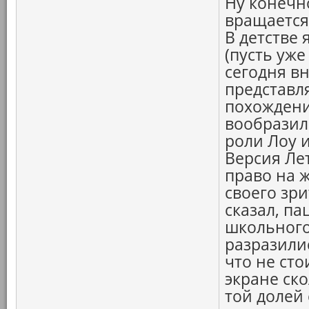
Ну конечн
вращается 
В детстве 
(пусть уж
сегодня вн
представл
похождени
вообразил
роли Лоу 
Версия Ле
право на 
своего зри
сказал, па
школьного
разразили
что не ст
экране ско
той долей