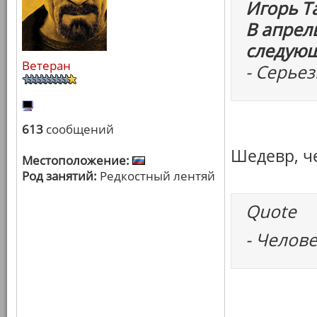
Игорь Т
В апрел
следую
Ветеран
- Серье
613
сообщений
Шедевр, че
Местоположение:
Род занятий:
Редкостный лентяй
Quote
- Челов