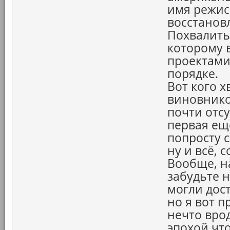
имя режисс
восстанов
Похвалить
которому в
проектами,
порядке.
Вот кого х
виновнико
почти отсу
первая еще
попросту с
ну и всё, 
Вообще, н
забудьте 
могли дос
но я вот п
нечто вро
эпохой что