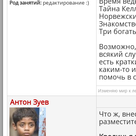
Время вед
Род занятий:
редактирование :)
Тайна Кел
Норвежски
Знакомств
Три богат
Возможно,
всякий слу
есть кратк
каким-то 
помочь в 
Изменяю мир к ле
Антон Зуев
Что ж, вне
разместит