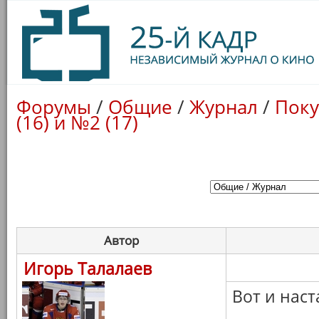
Форумы
/
Общие
/
Журнал
/
Поку
(16) и №2 (17)
Автор
Игорь Талалаев
Вот и нас