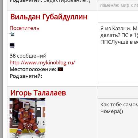
Изменяю мир к ле
Вильдан Губайдуллин
Посетитель
Я из Казани. М
делать? ПС я 1
ППСЛучше в ве
38
сообщений
http://www.mykinoblog.ru/
Местоположение:
Род занятий:
Игорь Талалаев
Как тебе самом
номера))