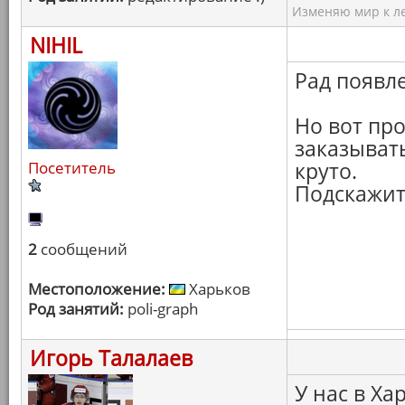
Изменяю мир к ле
NIHIL
Рад появл
Но вот про
заказывать
Посетитель
круто.
Подскажите
2
сообщений
Местоположение:
Харьков
Род занятий:
poli-graph
Игорь Талалаев
У нас в Ха