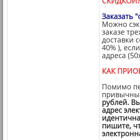
СКИДКОЙ
Заказать "
Можно сэк
заказе тре
доставки с
40% ), есл
адреса (50х
КАК ПРИО
Помимо пе
привычн
рублей. В
адрес эле
идентична
пишите, ч
электронн