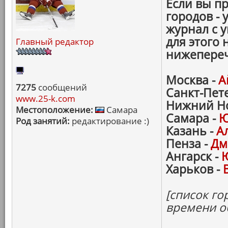
Если вы п
городов - 
журнал с 
для этого 
Главный редактор
нижепере
Москва -
А
7275
сообщений
Санкт-Пет
www.25-k.com
Нижний Но
Местоположение:
Самара
Самара -
Ю
Род занятий:
редактирование :)
Казань -
А
Пенза -
Дм
Ангарск -
Харьков -
[список го
времени о