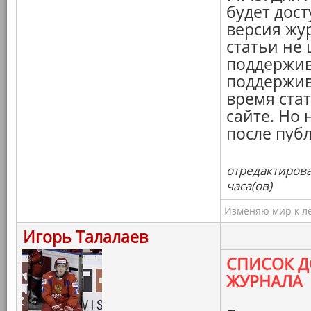
будет дос
версия жур
статьи не
поддержива
поддержив
время стат
сайте. Но 
после пуб
отредактирова
часа(ов)
Изменяю мир к ле
Игорь Талалаев
СПИСОК Д
ЖУРНАЛА