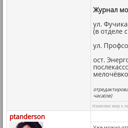
Журнал мо
ул. Фучика
(в отделе 
ул. Профс
ост. Энерг
послекассо
мелочёвко
отредактирова
часа(ов)
Изменяю мир к ле
ptanderson
Уже можно от