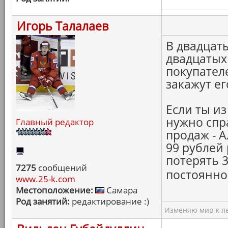
Игорь Талалаев
В двадцат
двадцатых 
покупател
закажут ег
Если ты из
нужно спр
Главный редактор
продаж - 
99 рублей
потерять 
7275
сообщений
постоянно
www.25-k.com
Местоположение:
Самара
Род занятий:
редактирование :)
Изменяю мир к ле