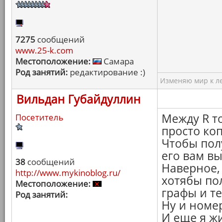
7275
сообщений
www.25-k.com
Местоположение:
Самара
Род занятий:
редактирование :)
Изменяю мир к ле
Вильдан Губайдуллин
Между R т
Посетитель
просто ко
Чтобы пол
его вам вы
38
сообщений
Наверное,
http://www.mykinoblog.ru/
хотябы по
Местоположение:
графы и т
Род занятий:
Ну и номе
И еще я ж