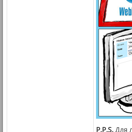
P.P.S.
Для 