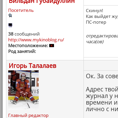
Вильдан Губайдуллин
Посетитель
Скинул!
Как выйдет ж
ПС-потер
38
сообщений
отредактирова
http://www.mykinoblog.ru/
часа(ов)
Местоположение:
Род занятий:
Игорь Талалаев
Ок. За сов
Адрес тво
журнал у 
времени и
лично с н
Главный редактор