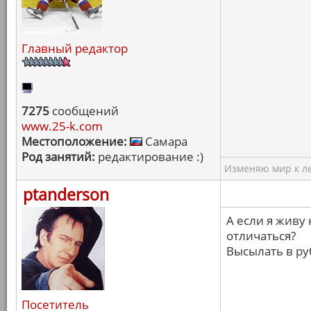
Главный редактор
7275
сообщений
www.25-k.com
Местоположение:
Самара
Род занятий:
редактирование :)
Изменяю мир к ле
ptanderson
А если я живу 
отличаться?
Высылать в ру
Посетитель