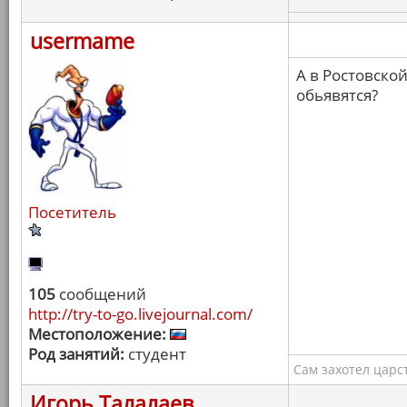
usermame
А в Ростовско
обьявятся?
Посетитель
105
сообщений
http://try-to-go.livejournal.com/
Местоположение:
Род занятий:
студент
Сам захотел царс
Игорь Талалаев