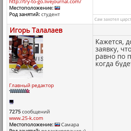
http://try-to-go.livejournal.com/
Местоположение:
Род занятий:
студент
Сам захотел царс
Игорь Талалаев
Кажется, 
заявку, чт
равно по п
когда буде
Главный редактор
7275
сообщений
www.25-k.com
Местоположение:
Самара
Род занятий:
редактирование :)