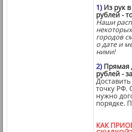
1)
Из рук в
рублей - т
Наши расп
некоторых
городов см
о дате и м
ними!
2)
Прямая д
рублей - з
Доставить
точку РФ. 
нужно дог
порядке. 
КАК ПРИО