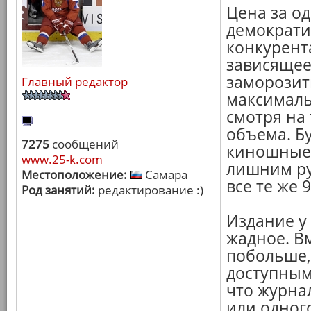
Цена за о
демократ
конкурента
зависящее
заморозит
Главный редактор
максималь
смотря на
объема. Бу
7275
сообщений
киношные 
www.25-k.com
лишним ру
Местоположение:
Самара
все те же 
Род занятий:
редактирование :)
Издание у
жадное. В
побольше,
доступным
что журна
или одного