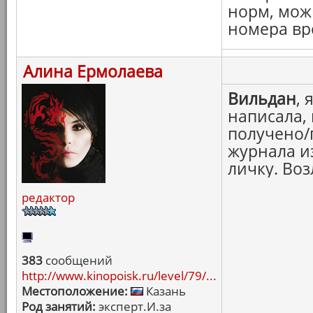
норм, мож
номера вр
Алина Ермолаева
Вильдан
,
написала, 
получено/
журнала и
личку. Во
редактор
383
сообщений
http://www.kinopoisk.ru/level/79/...
Местоположение:
Казань
Род занятий:
эксперт.И.за