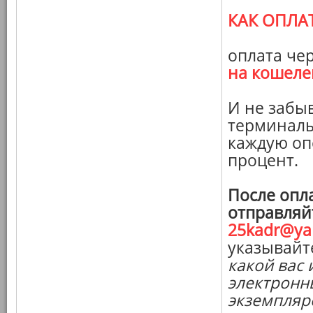
КАК ОПЛА
оплата че
на кошеле
И не забы
терминалы
каждую оп
процент.
После опл
отправляй
25kadr@ya
указывайт
какой вас 
электронны
экземпляро