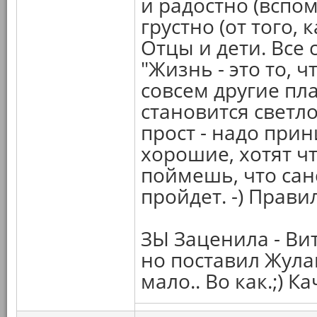
и радостно (вспом
грустно (от того, 
Отцы и дети. Все
"Жизнь - это то, ч
совсем другие пл
становится светло
прост - надо прин
хорошие, хотят ч
поймешь, что санс
пройдет. -) Прави
ЗЫ Заценила - Ви
но поставил Жулав
мало.. Во как.;) Ка