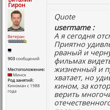
Гирон
Quote
usermame :
А я сегодня от
Ветеран
Приятно удивлё
рваный и черн
903
сообщений
фильмах видеть
жизненный и пр
Местоположение:
Минск
хватает, но уди
Род занятий:
кином, за котор
Киноман с 1988
года
верить многоч
отечественног