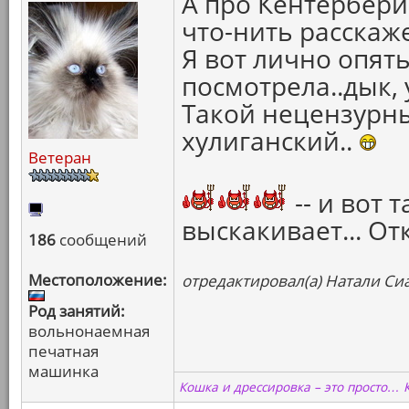
А про Кентербери
что-нить расскаже
Я вот лично опять
посмотрела..дык, 
Такой нецензурны
хулиганский..
Ветеран
-- и вот 
выскакивает... От
186
сообщений
Местоположение:
отредактировал(а) Натали Сиа
Род занятий:
вольнонаемная
печатная
машинка
Кошка и дрессировка – это просто… 