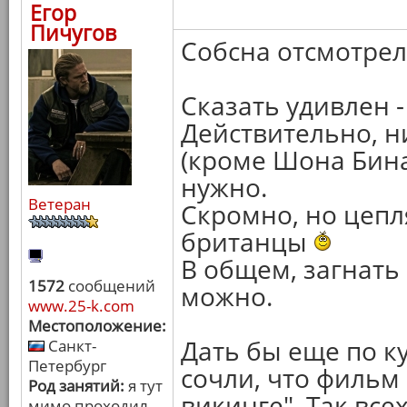
Егор
Пичугов
Собсна отсмотре
Сказать удивлен -
Действительно, н
(кроме Шона Бина 
нужно.
Ветеран
Скромно, но цепл
британцы
В общем, загнать
1572
сообщений
можно.
www.25-k.com
Местоположение:
Дать бы еще по к
Санкт-
Петербург
сочли, что фильм 
Род занятий:
я тут
викинге". Так вс
мимо проходил