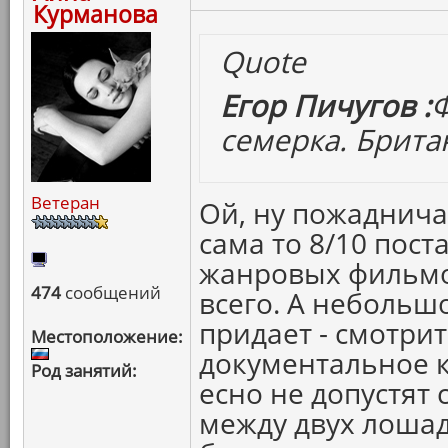
Курманова
Quote
Егор Пичугов :
семерка. Брит
Ветеран
Ой, ну пожадничал
сама то 8/10 пост
жанровых фильмо
474
сообщений
всего. А небольш
придает - смотрит
Местоположение:
документальное к
Род занятий:
есно не допустят
между двух лошад