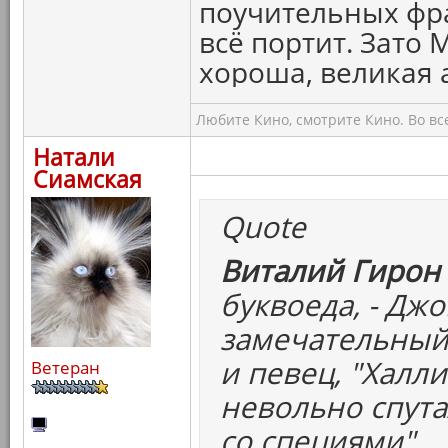
поучительных фр
всё портит. Зато М
хороша, великая 
Любите Кино, смотрите Кино. Во вс
Натали
Сиамская
Quote
Виталий Гирон 
буквоеда, - Дж
замечательный
и певец, "Халли
Ветеран
невольно спута
со специями".