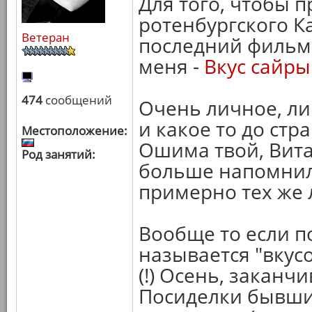
Для того, чтобы п
ротенбургского К
Ветеран
последний фильм 
меня -
Вкус сайры
474
сообщений
Очень личное, ли
и какое то до стр
Местоположение:
Ошима твой, Витал
Род занятий:
больше напомнил
примерно тех же л
Вообще то если п
называется "вкус
(!) Осень, заканч
Посиделки бывши