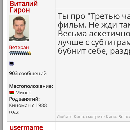
Виталий
Гирон
Ты про "Третью ч
фильм. Не жди там
Весьма аскетично
лучше с субтитра
Ветеран
бубнит себе, разд
903
сообщений
Местоположение:
Минск
Род занятий:
Киноман с 1988
года
Любите Кино, смотрите Кино. Во вс
usermame