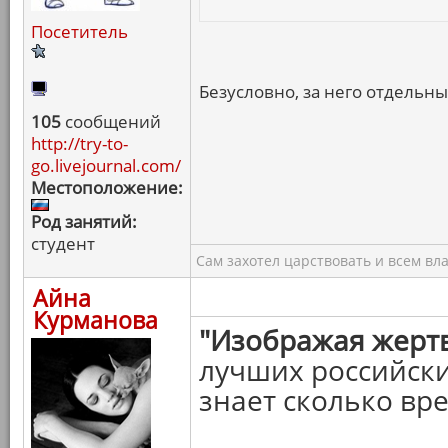
Посетитель
Безусловно, за него отдельны
105
сообщений
http://try-to-
go.livejournal.com/
Местоположение:
Род занятий:
студент
Сам захотел царствовать и всем вл
Айна
Курманова
"Изображая жерт
лучших российск
знает сколько вр