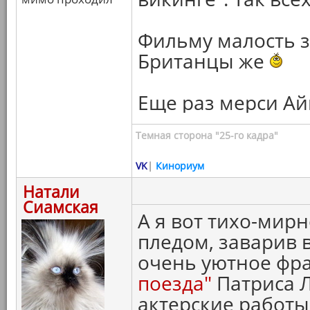
Фильму малость 
Британцы же
Еще раз мерси А
Темная сторона "25-го кадра"
VK
|
Кинориум
Натали
Сиамская
А я вот тихо-мир
пледом, заварив 
очень уютное фр
поезда"
Патриса Л
актерские работы