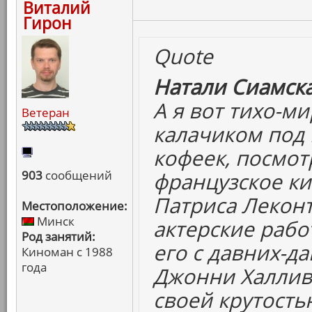
Виталий
Гирон
Quote
Натали Сиамска
А я вот тихо-м
Ветеран
калачиком под 
кофеек, посмот
903
сообщений
французское к
Патриса Леконт
Местоположение:
Минск
актерские раб
Род занятий:
его с давних-да
Киноман с 1988
года
Джонни Халливе
своей крутость