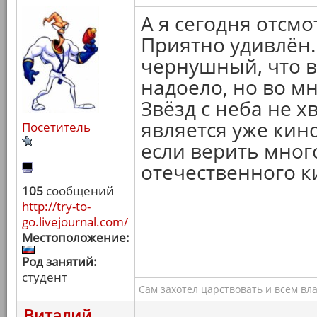
А я сегодня отсм
Приятно удивлён.
чернушный, что 
надоело, но во м
Звёзд с неба не х
является уже кино
Посетитель
если верить мног
отечественного к
105
сообщений
http://try-to-
go.livejournal.com/
Местоположение:
Род занятий:
студент
Сам захотел царствовать и всем вл
Виталий