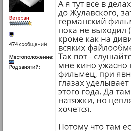
А я тут все в дела
до Жулавского, з
Ветеран
германский филь
пока не выходил (
кроме как на диви
474
сообщений
всяких файлообм
Так вот - слушайт
Местоположение:
мне кино ужасно 
Род занятий:
фильмец, при явн
глазах уделывает
этого года. Да та
натяжки, но цепл
хочется.
Потому что там ес