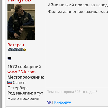
Айне низкий поклон за наво
Фильм давненько ожидаем, а 
Ветеран
1572
сообщений
www.25-k.com
Местоположение:
Санкт-
Петербург
Темная сторона "25-го кадра"
Род занятий:
я тут
мимо проходил
VK
|
Кинориум