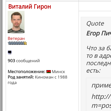
Виталий Гирон
Quote
Егор Пич
Ветеран
Что за б
то в ад
903
сообщений
последни
есть:
Местоположение:
Минск
Род занятий:
Киноман с 1988
года
прим
http:
m=pos