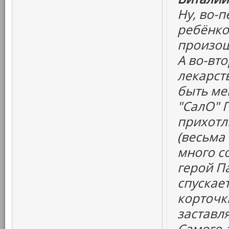
Ну, во-
ребёнко
произош
А во-вт
лекарств
быть ме
"СалО" 
прихотл
(весьма
много со
герой Па
спускает
корточк
заставля
Самого а