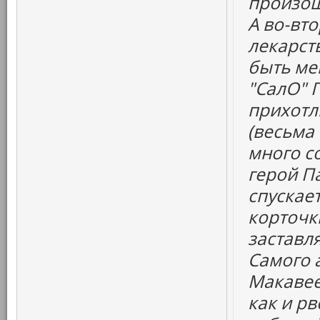
произош
А во-вт
лекарств
быть ме
"СалО" 
прихотл
(весьма
много со
герой Па
спускает
корточк
заставля
Самого а
Макавее
как и рв