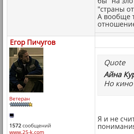
бы "на зло
"страны о
А вообще 
отношение.
Егор Пичугов
Quote
Айна Ку
Но кино 
Ветеран
Я и не сч
понимания
1572
сообщений
www.25-k.com