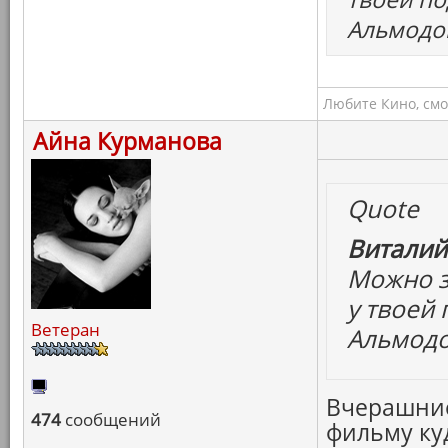
Альмодов
Любите Кино, смо
Айна Курманова
Quote
Виталий
Можно з
у твоей
Ветеран
Альмодов
Вчерашние
474
сообщений
фильму куд