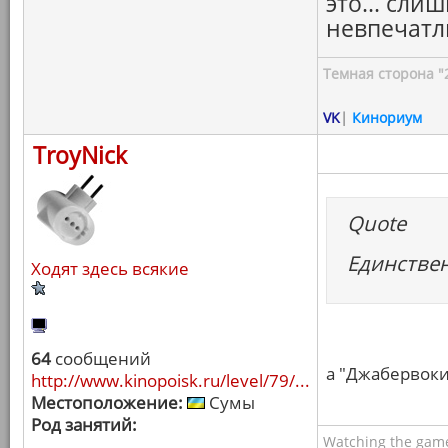
это... сли
невпечатл
Темная сторона "
VK
|
Кинориум
TroyNick
Quote
Единствен
Ходят здесь всякие
64
сообщений
а "Джабервоки"
http://www.kinopoisk.ru/level/79/...
Местоположение:
Сумы
Род занятий:
Watching the game