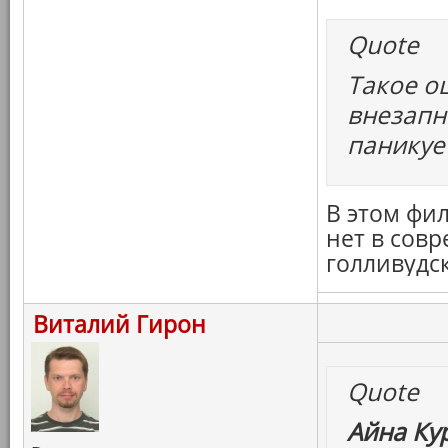
Quote
Такое о
внезапн
паникуе
В этом фил
нет в сов
голливудск
Виталий Гирон
Quote
Айна Ку