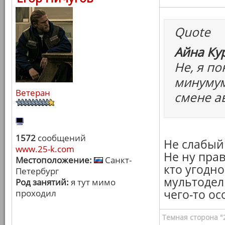
Quote
Айна Ку
Не, я по
минумум
Ветеран
смене а
1572
сообщений
Не слабый
www.25-k.com
Не ну пра
Местоположение:
Санкт-
кто угодно
Петербург
мультодел
Род занятий:
я тут мимо
чего-то ос
проходил
Темная сторона "