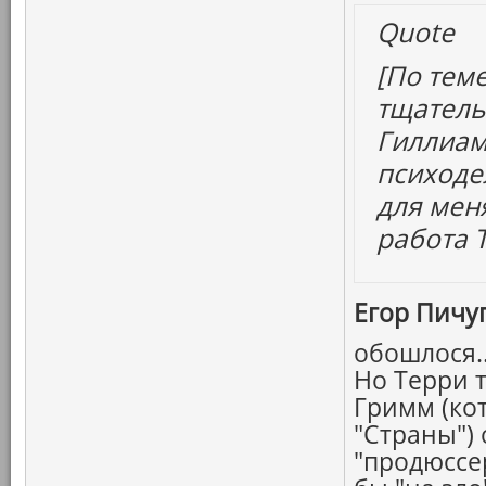
Quote
[По тем
тщатель
Гиллиама
психоде
для мен
работа 
Егор Пичуг
обошлося.
Но Терри т
Гримм (ко
"Страны") 
"продюссе