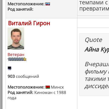
темпами с
Местоположение:
превратим
Род занятий:
Виталий Гирон
Quote
Айна Ку
Ветеран
Вчерашн
фильму к
903
сообщений
такими 
диссиде
Местоположение:
Минск
Род занятий:
Киноман с 1988
года