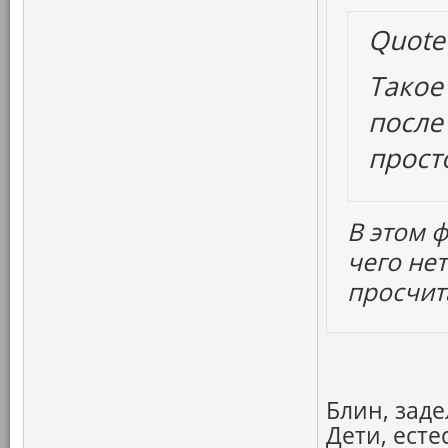
Quote
Такое
после
прост
В этом ф
чего не
просчит
Блин, заде
Дети, ест