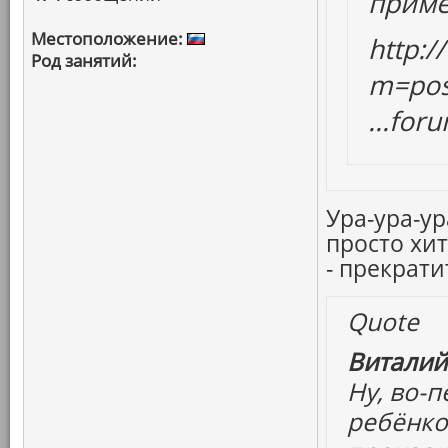
прим
Местоположение:
http:
Род занятий:
m=pos
...fo
Ура-ура-у
просто хит
- прекратит
Quote
Виталий
Ну, во-
ребёнко