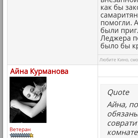
как бы зак
самаритяне
помогли. А
были приг
Леджера по
было бы к
Любите Кино, смо
Айна Курманова
Quote
Айна, п
обязаны
совратит
Ветеран
комнате,