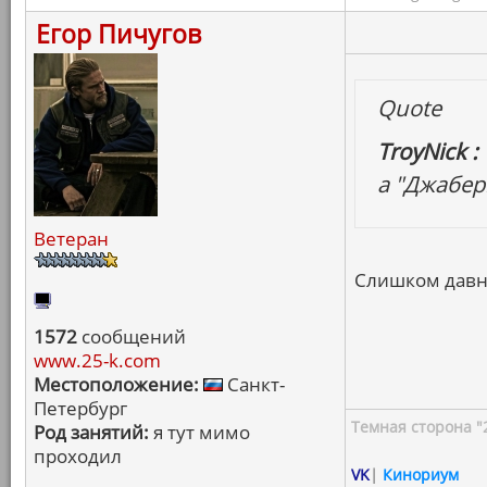
Егор Пичугов
Quote
TroyNick :
а "Джабер
Ветеран
Слишком давн
1572
сообщений
www.25-k.com
Местоположение:
Санкт-
Петербург
Темная сторона "
Род занятий:
я тут мимо
проходил
VK
|
Кинориум