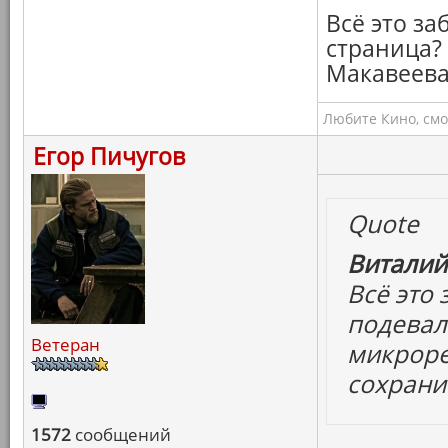
Всё это за
страница?
Макавеева
Любите Кино, смо
Егор Пичугов
Quote
Виталий
Всё это 
подевал
Ветеран
микроре
сохрани
1572
сообщений