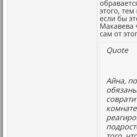
обраваетс
этого, тем
если бы э
Макавева ч
сам от это
Quote
Айна, п
обязаны
совратит
комнате,
реагиро
подрост
того, ч