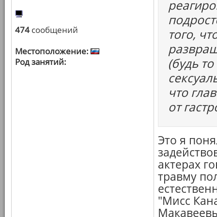
реагиро
подрост
474
сообщений
того, ч
развращ
Местоположение:
(будь т
Род занятий:
сексуаль
что глав
от гаст
Это я поня
задейство
актерах го
травму по
естествен
"Мисс Кана
Макавеев