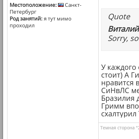
Местоположение:
Санкт-
Петербург
Quote
Род занятий:
я тут мимо
проходил
Виталий
Sorry, so
У каждого
стоит) А Г
нравится 
СиНвЛС ме
Бразилия 
Гримм впо
схалтурил 
Темная сторона "