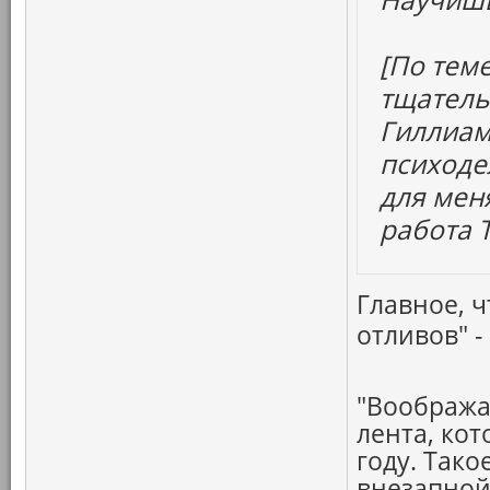
[По тем
тщатель
Гиллиама
психоде
для мен
работа 
Главное, 
отливов" 
"Вообража
лента, ко
году. Так
внезапной