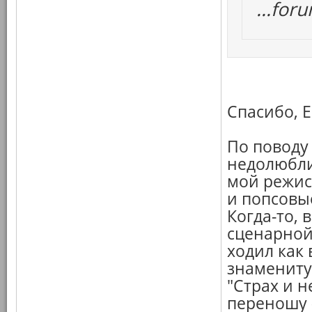
...fo
Спасибо, Е
По поводу
недолюбли
мой режисс
и попсовы
Когда-то, 
сценарной 
ходил как
знамениту
"Страх и н
переношу 