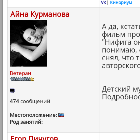
VK
|
Кинориум
Айна Курманова
А да, кста
фильм про 
"Нифига он
понимаю, 
снял, что 
авторского
Ветеран
Детский му
Подробност
474
сообщений
Местоположение:
Род занятий:
Егор Пичугов