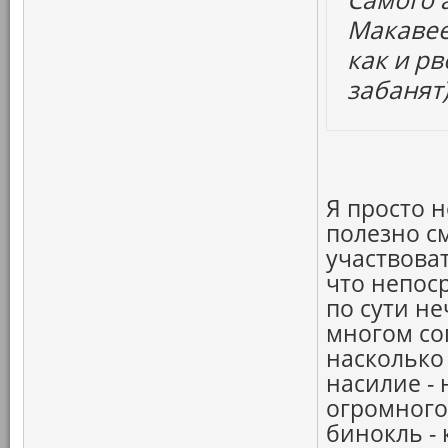
Макавее
как и рв
забанят)
Я просто 
полезно см
участвоват
что непос
по сути не
многом сог
насколько
насилие - 
огромного 
бинокль -