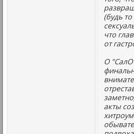
развращ
(будь т
сексуаль
что глав
от гаст
О "СалО"
финальн
внимате
отрестав
заметно
акты со
хитроум
обывате
подвоха.