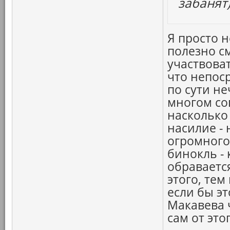
забанят)
Я просто 
полезно см
участвоват
что непос
по сути не
многом сог
насколько
насилие - 
огромного 
бинокль -
обраваетс
этого, тем
если бы э
Макавева ч
сам от это