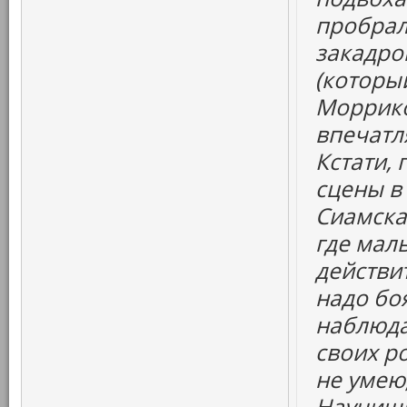
пробрал
закадро
(которы
Моррико
впечатл
Кстати,
сцены в
Сиамска
где маль
действи
надо бо
наблюда
своих ро
не умею,
Научиш