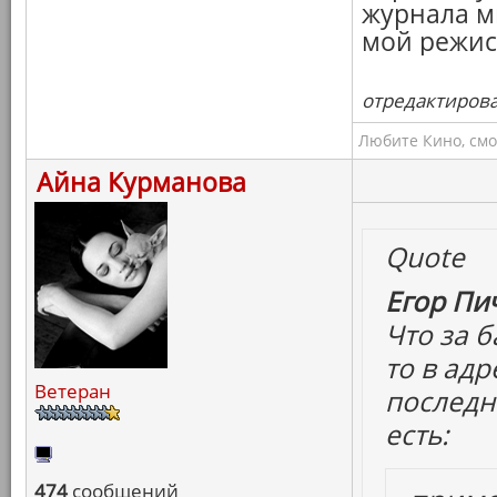
журнала м
мой режисс
отредактировал
Любите Кино, смо
Айна Курманова
Quote
Егор Пич
Что за б
то в ад
Ветеран
последни
есть:
474
сообщений