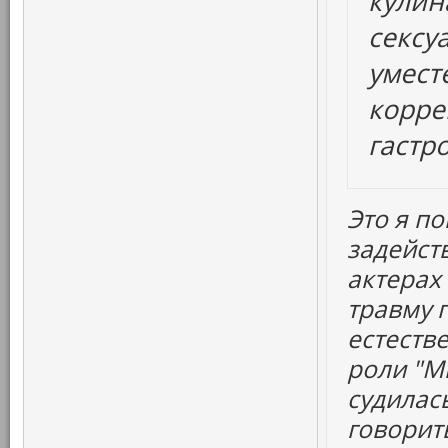
кулин
сексу
уместе
корре
гастр
Это я по
задейст
актерах
травму 
естеств
роли "М
судилас
говорить