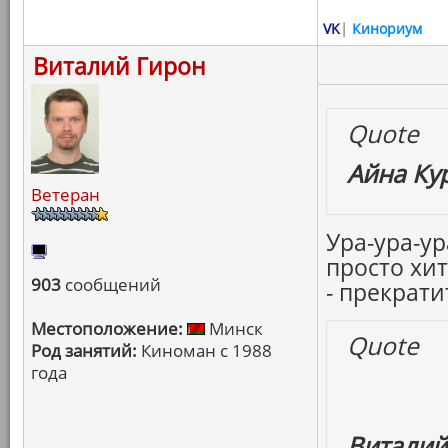
VK
|
Кинориум
Виталий Гирон
Quote
Айна Ку
Ветеран
Ура-ура-у
просто хит
903
сообщений
- прекратит
Местоположение:
Минск
Quote
Род занятий:
Киноман с 1988
года
Виталий