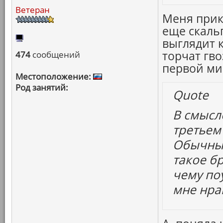
Ветеран
Меня прик
еще скаль
выглядит 
торчат гв
474
сообщений
первой ми
Местоположение:
Род занятий:
Quote
В смысле
третьем
Обычный
такое б
чему по
мне нра