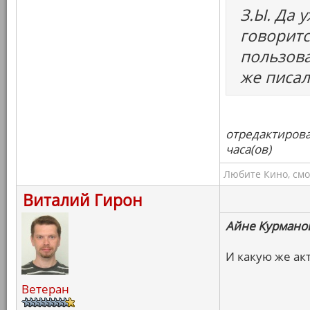
З.Ы. Да у
говоритс
пользова
же писал
отредактирова
часа(ов)
Любите Кино, смо
Виталий Гирон
Айне Курмано
И какую же ак
Ветеран