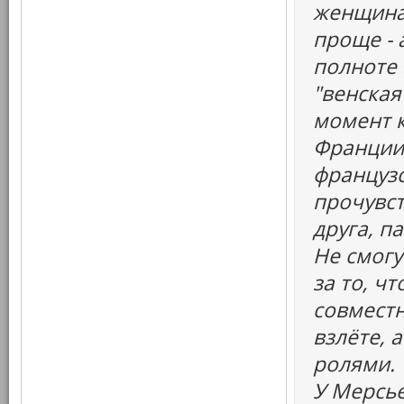
женщина
проще - 
полноте 
"венская
момент 
Франции,
французс
прочувст
друга, п
Не смогу
за то, ч
совместн
взлёте, 
ролями.
У Мерсье