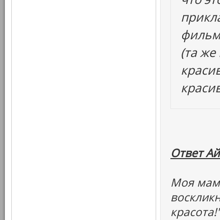
прикла
фильм
(та же
красив
краси
Ответ Ай
Моя мама
воскликн
красота!