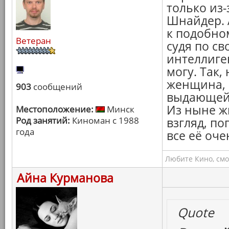
только из
Шнайдер. 
к подобном
Ветеран
судя по с
интеллиге
могу. Так,
женщина, 
903
сообщений
выдающейс
Из ныне ж
Местоположение:
Минск
Род занятий:
Киноман с 1988
взгляд, по
года
все её оче
Любите Кино, смо
Айна Курманова
Quote