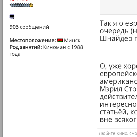
Так я о е
903
сообщений
очередь (н
Шнайдер го
Местоположение:
Минск
Род занятий:
Киноман с 1988
года
О, уже хор
европейско
американск
Мэрил Стри
действител
интересно,
статьёй, к
вне всяког
Любите Кино, смо