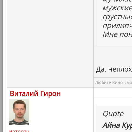
мужские
грустны
прилипч
Мне пон
Да, непло
Любите Кино, смо
Виталий Гирон
Quote
Айна Ку
Ветеран