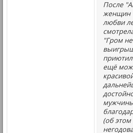
После "А
женщин "
любви ле
смотрела
"Гром не
выигрыш
приютил 
ещё можн
красивой
дальней
достойно
мужчины
благодар
(об этом
негодова