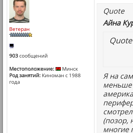
Quote
Айна Ку
Ветеран
Quote
903
сообщений
Местоположение:
Минск
Я на са
Род занятий:
Киноман с 1988
года
меньше 
америка
перифер
смотрел
(позор,
многие 