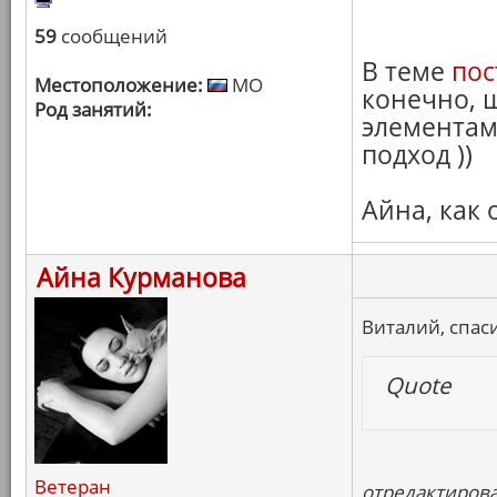
59
сообщений
В теме
пос
Местоположение:
МО
конечно, ш
Род занятий:
элементам
подход ))
Айна, как
Айна Курманова
Виталий, спас
Quote
Ветеран
отредактирова