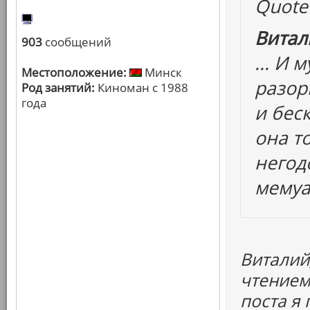
Quote
Витал
903
сообщений
... И
Местоположение:
Минск
разор
Род занятий:
Киноман с 1988
года
и бес
она т
негод
мемуа
Виталий
чтением
поста я 