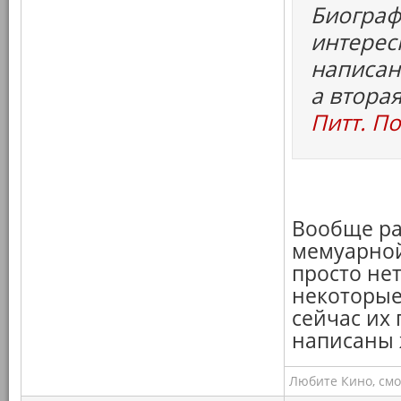
Биограф
интерес
написан
а втора
Питт. П
Вообще ра
мемуарной
просто не
некоторые
сейчас их 
написаны 
Любите Кино, смо