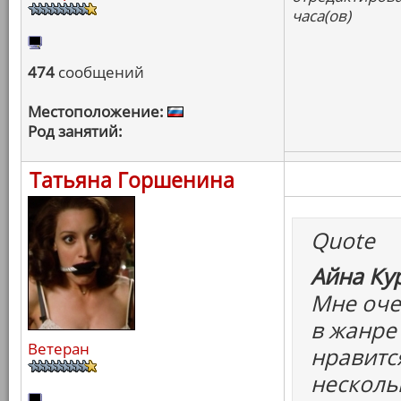
часа(ов)
474
сообщений
Местоположение:
Род занятий:
Татьяна Горшенина
Quote
Айна Ку
Мне очен
в жанре
Ветеран
нравитс
несколь