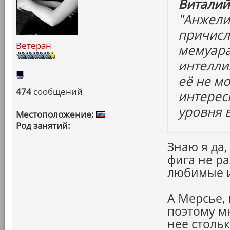
Виталий
"Анжелик
причисли
Ветеран
мемуара
интелли
её не мо
474
сообщений
интерес
уровня 
Местоположение:
Род занятий:
Знаю я да,
фига не ра
любимые и 
А Мерсье, 
поэтому мн
нее стольк