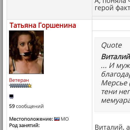
А, поняла
герой фак
Татьяна Горшенина
Quote
Виталий
... И м
благода
Ветеран
Мерсье 
тени не
мемуара
59
сообщений
Местоположение:
МО
Род занятий:
Виталий, 