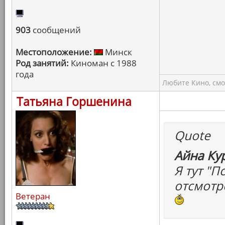
903
сообщений
Местоположение:
Минск
Род занятий:
Киноман с 1988
года
Любите Кино, смо
Татьяна Горшенина
Quote
Айна Ку
Я тут "
отсмотр
Ветеран