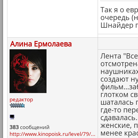
Так я о е
очередь (н
Шнайдер го
Алина Ермолаева
Лента "Все
отсмотрена
наушниках
создают н
фильм...за
глотком св
редактор
шаталась п
где-то пе
сдавалась.
женские, 
383
сообщений
менее кра
http://www.kinopoisk.ru/level/79/...