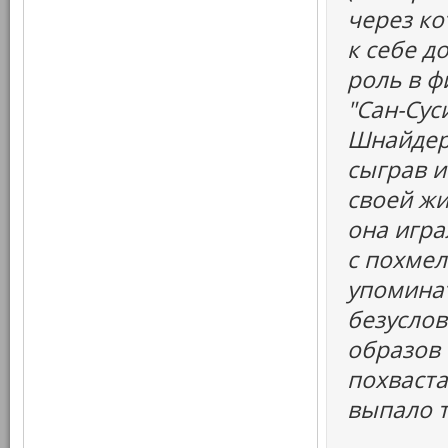
через ко
к себе д
роль в ф
"Сан-Сус
Шнайдер
сыграв и
своей жи
она игр
с похмел
упоминать
безуслов
образов
похваста
выпало т