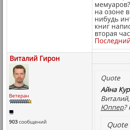
мемуаров?
на озоне 
нибудь ин
книг напис
вторая ча
Последний
Виталий Гирон
Quote
Айна Кур
Ветеран
Виталий,
Юппер
?
903
сообщений
Quote