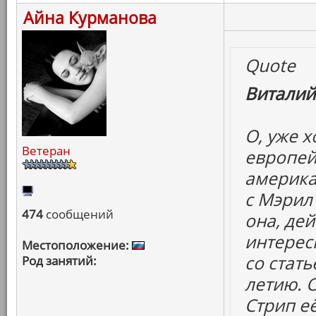
Айна Курманова
Quote
Виталий
О, уже 
Ветеран
европей
америка
с Мэрил 
474
сообщений
она, дей
интересн
Местоположение:
со стать
Род занятий:
летию. 
Стрип е