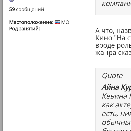
компани
59
сообщений
Местоположение:
МО
Род занятий:
А что, наз
Кино "На с
вроде роль
жанра ска
Quote
Айна Ку
Кевина 
как акте
есть, н
обычный
британи