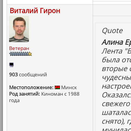
Виталий Гирон
Quote
Алина Е
Ветеран
Лента "В
была отс
вторые с
903
сообщений
чудесны
настроен
Местоположение:
Минск
Оказалс
Род занятий:
Киноман с 1988
года
свежего
шаталас
снято), 
мучилась