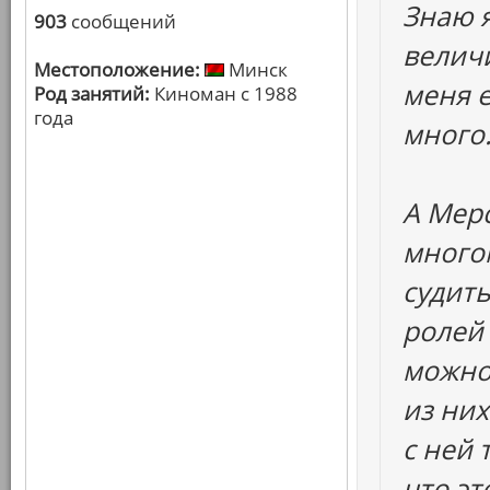
Знаю я
903
сообщений
величи
Местоположение:
Минск
меня 
Род занятий:
Киноман с 1988
года
много.
А Мерс
много
судить
ролей 
можно 
из них
с ней 
что эт