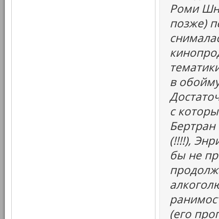
Роми Шна
позже) п
снималас
кинопро
тематики
в обойму
Достаточ
с которы
Бертран 
(!!!!), Э
бы не пр
продолжа
алкоголю
ранимост
(его про