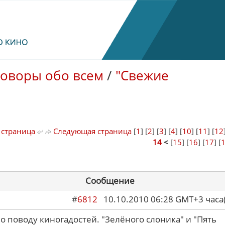
говоры обо всем
/
"Свежие
 страница
Следующая страница
[
1
] [
2
] [
3
] [
4
] [
10
] [
11
] [
12
14
<
[
15
] [
16
] [
17
] [
Сообщение
#
6812
10.10.2010 06:28 GMT+3 ча
по поводу киногадостей. "Зелёного слоника" и "Пять