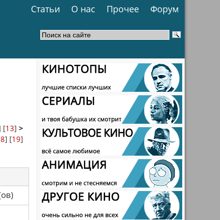
Статьи
О нас
Прочее
Форум
] [
13
]
>
18
] [
19
]
са(ов)