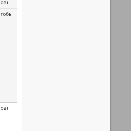
са(ов)
 чтобы
са(ов)