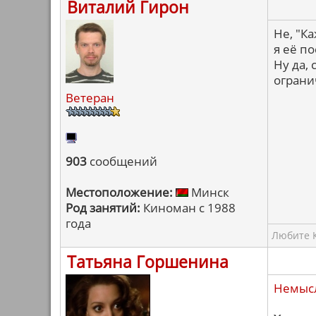
Виталий Гирон
Не, "Ка
я её п
Ну да, 
ограни
Ветеран
903
сообщений
Местоположение:
Минск
Род занятий:
Киноман с 1988
года
Любите К
Татьяна Горшенина
Немыс