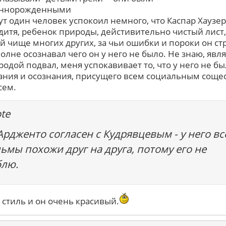
оннорожденными
ут один человек успокоил немного, что Каспар Хаузер 
дитя, ребенок природы, дейстивительно чистый лист,
й чище многих других, за чьи ошибки и пороки он ст
полне осознавал чего он у него не было. Не знаю, явл
родой подвал, меня успокавивает то, что у него не б
ния и осознания, присущего всем социальным соще
сем.
te
Ардженто согласен с Кудрявцевым - у него вс
ьмы похожи друг на друга, потому его не
лю.
о стиль и он очень красивый.