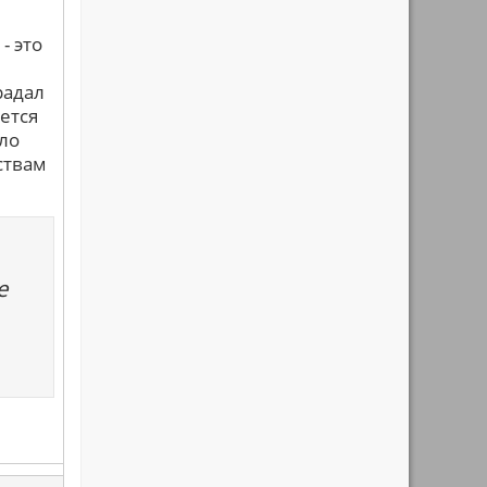
- это
радал
яется
ыло
ствам
е