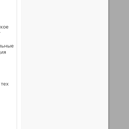
ткое
т
ельные
ция
е
 тех