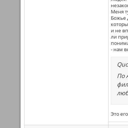
незак
Меня т
Божье 
которы
и не в
ли при
понима
- нам в
Quo
По 
фил
люб
Это ег