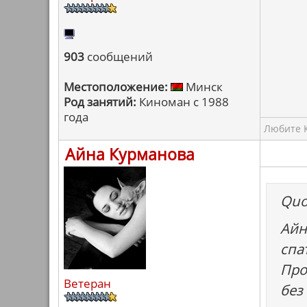
903
сообщений
Местоположение:
Минск
Род занятий:
Киноман с 1988
года
Любите К
Айна Курманова
Quo
Айн
спа
Про
Ветеран
без