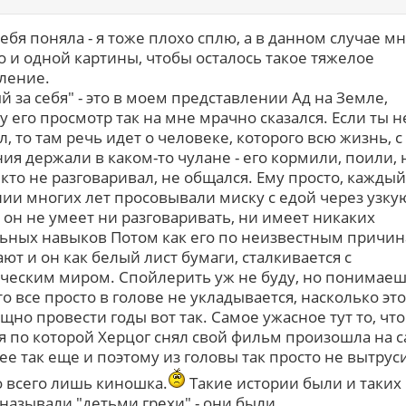
тебя поняла - я тоже плохо сплю, а в данном случае м
о и одной картины, чтобы осталось такое тяжелое
ление.
й за себя" - это в моем представлении Ад на Земле,
у его просмотр так на мне мрачно сказался. Если ты н
, то там речь идет о человеке, которого всю жизнь, с
ия держали в каком-то чулане - его кормили, поили, 
кто не разговаривал, не общался. Ему просто, каждый
нии многих лет просовывали миску с едой через узку
 он не умеет ни разговаривать, ни имеет никаких
ьных навыков Потом как его по неизвестным причи
ают и он как белый лист бумаги, сталкивается с
ческим миром. Спойлерить уж не буду, но понимаеш
то все просто в голове не укладывается, насколько это
щно провести годы вот так. Самое ужасное тут то, что
я по которой Херцог снял свой фильм произошла на 
 ее так еще и поэтому из головы так просто не вытрус
о всего лишь киношка.
Такие истории были и таких
называли "детьми грехи" - они были