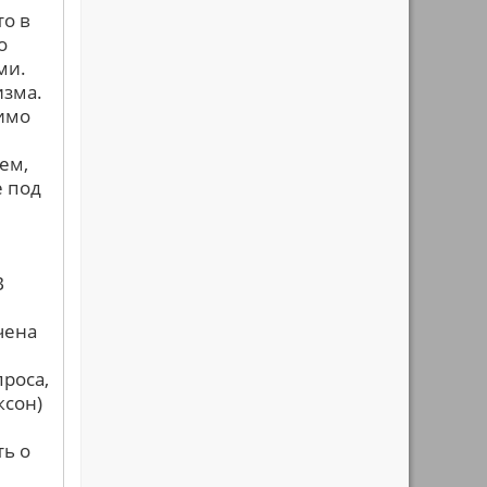
то в
о
ми.
изма.
мимо
ем,
е под
В
чена
роса,
ксон)
ть о