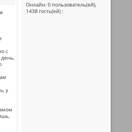
Онлайн: 0 пользователь(ей),
1438 гость(ей) :
не
е
но с
 день,
ю
нам
ь, у
самом
ишь,