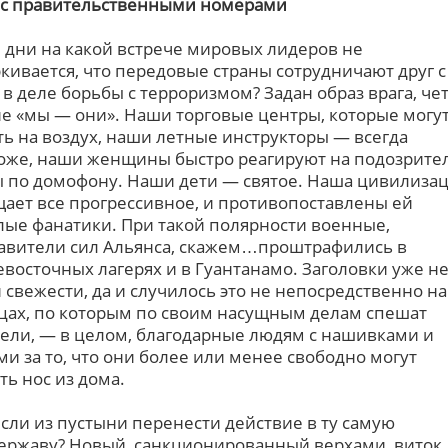
 с правительственными номерами
 дни на какой встрече мировых лидеров не
кивается, что передовые страны сотрудничают друг с
 в деле борьбы с терроризмом? Задан образ врага, че
е «мы — они». Наши торговые центры, которые могу
ть на воздух, наши летные инструкторы — всегда
оже, наши женщины быстро реагируют на подозрит
 по домофону. Наши дети — святое. Наша цивилиза
ает все прогрессивное, и противопоставлены ей
лые фанатики. При такой полярности военные,
авители сил Альянса, скажем…проштрафились в
восточных лагерях и в Гуантанамо. Заголовки уже н
 свежести, да и случилось это не непосредственно на
цах, по которым по своим насущным делам спешат
ели, — в целом, благодарные людям с нашивками и
ми за то, что они более или менее свободно могут
ть нос из дома.
 если из пустыни перенести действие в ту самую
ержаву? Новый, санкционированный верхами, виток