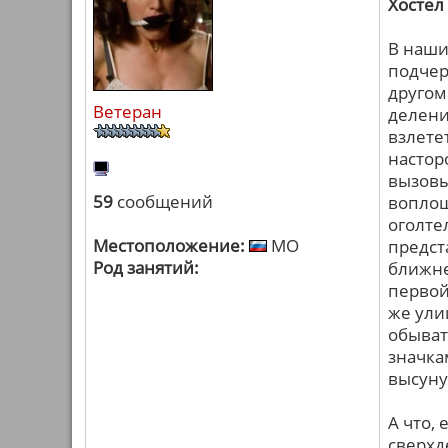
Хостел
В наши
подчер
другом
Ветеран
делени
взлете
настор
вызовы
59
сообщений
воплощ
оголте
Местоположение:
МО
предст
Род занятий:
ближне
первой
же ули
обыват
значка
высуну
А что,
сверхд