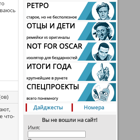
то
ываюсь
са(ов)
Дайджесты
Номера
ают,
е что-
Вы не вошли на сайт!
Имя: