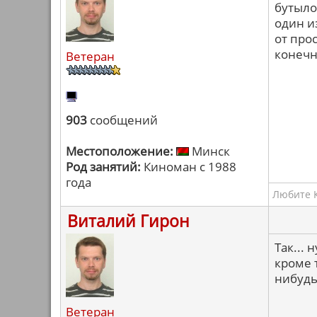
бутыло
один и
от про
конечн
Ветеран
903
сообщений
Местоположение:
Минск
Род занятий:
Киноман с 1988
года
Любите К
Виталий Гирон
Так...
кроме 
нибудь.
Ветеран