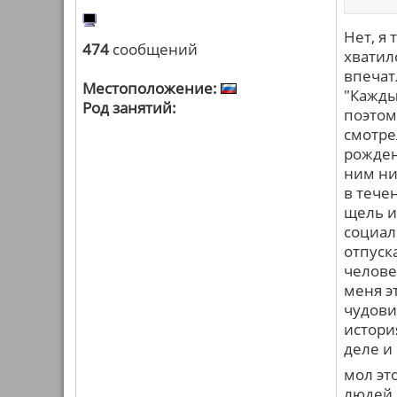
Нет, я 
474
сообщений
хватил
впечат
Местоположение:
"Кажды
Род занятий:
поэтом
смотрел
рожден
ним ни
в тече
щель и
социал
отпуск
челове
меня э
чудови
истори
деле и
мол эт
людей 