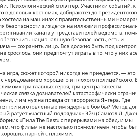
йи. Психологический сплэттер. Участники событий, к
кто в деловых костюмах, добираются до президентског
 хостела на машинах с правительственными номера
я безопасности зиждется на иллюзии профессионал
ретягивании каната у представителей ведомств, по
 обеспечить национальную безопасность, есть и
дача — сохранить лицо. Все должно быть под контрол
 не срослось, они предпочтут играть в то, что у них вс
лем.
на игра, сюжет которой никогда не приедается, — это
 с чередованием хорошего и плохого полицейского. 
лимом» три главных героя, три центра тяжести.
ческая связка дознавателей катастрофически ограни
мени, и им нужна правда от террориста Янгера. Где
тся три изготовленные им ядерные бомбы? Метод доп
орый ратует «частный подрядчик» Эйч (Самюэл Л. Дже
сборник «Пила The Best» с перерывами на обед, и мы
ем, что фильм не настолько прямолинеен, чтобы бы
 хороших парней с плохими.