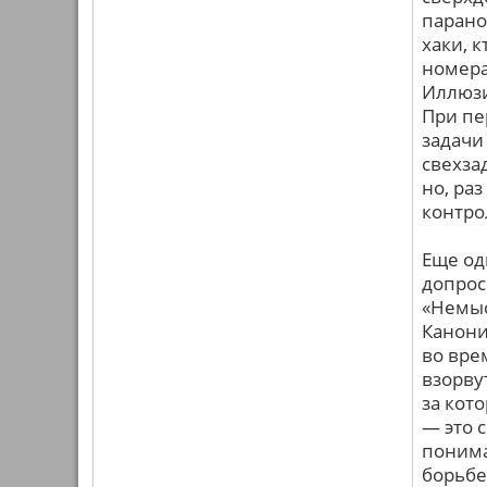
парано
хаки, 
номера
Иллюзи
При пе
задачи
свехза
но, раз
контро
Еще од
допрос
«Немыс
Канони
во вре
взорву
за кот
— это 
понима
борьбе