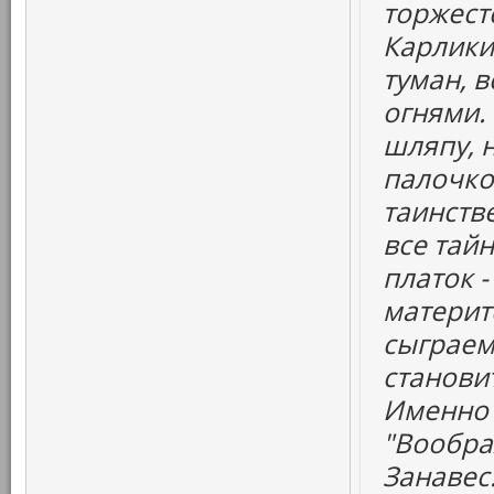
торжест
Карлики
туман, в
огнями.
шляпу, 
палочко
таинств
все тайн
платок -
материтс
сыграем 
становит
Именно 
"Вообра
Занавес.