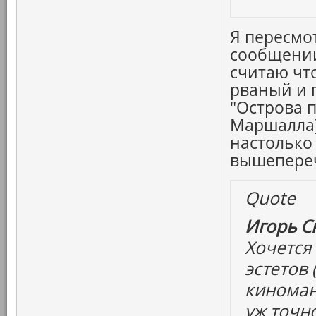
Я пересмо
сообщении 
считаю чт
рваный и 
"Острова 
Маршалла),
настолько 
вышепереч
Quote
Игорь С
Хочется
эстетов 
киноман
уж точн