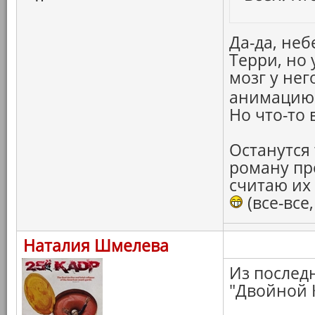
Да-да, не
Терри, но 
мозг у нег
анимацию
Но что-то в
Останутся 
роману пр
считаю их
(все-все,
Наталия Шмелева
Из последн
"Двойной К