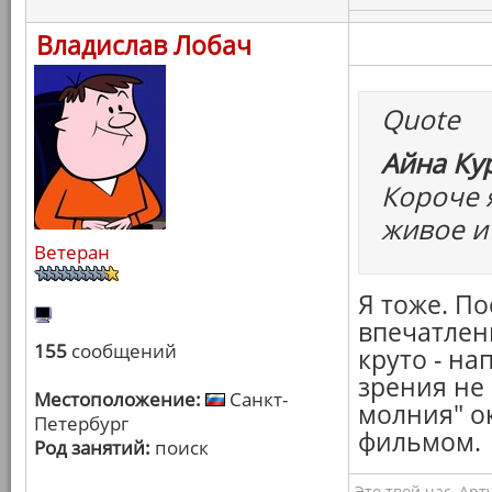
Владислав Лобач
Quote
Айна Ку
Короче 
живое и
Ветеран
Я тоже. П
впечатлени
155
сообщений
круто - на
зрения не
Местоположение:
Санкт-
молния" о
Петербург
фильмом.
Род занятий:
поиск
Это твой час, Арт