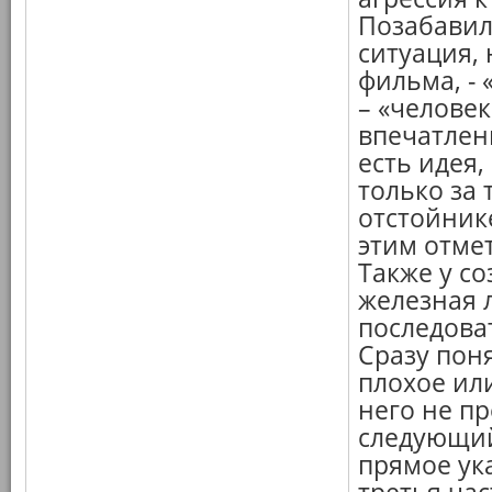
Позабавил
ситуация,
фильма, - 
– «человек
впечатлен
есть идея
только за 
отстойник
этим отмет
Также у с
железная л
последова
Сразу поня
плохое ил
него не пр
следующий
прямое ука