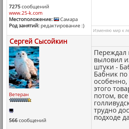
7275
сообщений
www.25-k.com
Местоположение:
Самара
Род занятий:
редактирование :)
Изменяю мир к ле
Сергей Сысойкин
Переждал 
выловил и
штуки - Ба
Бабник по
особенно,
этого тов
Ветеран
потом, все
голливудс
трудно до
подходе да
566
сообщений