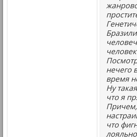
жанрово
простите
Генетиче
Бразилия
человеч
человек.
Посмотр
нечего 
время н
Ну така
что я пр
Причем,
настраи
что фиг
лояльно