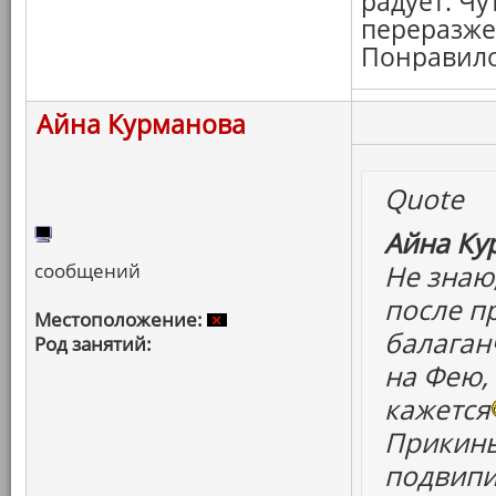
радует. Чу
переразже
Понравилос
Айна Курманова
Quote
Айна Ку
сообщений
Не знаю
после п
Местоположение:
балаган
Род занятий:
на Фею,
кажется
Прикинь
подвипи