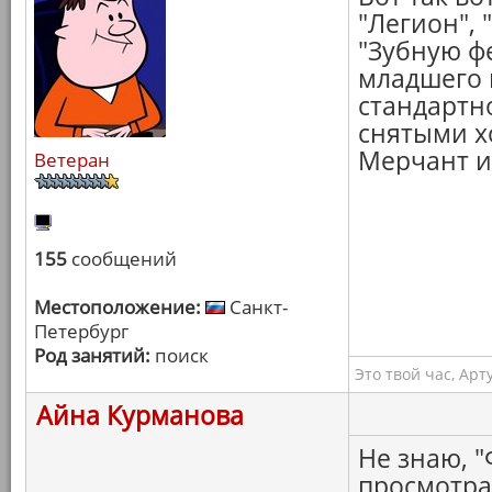
"Легион",
"Зубную ф
младшего 
стандартн
снятыми х
Мерчант и
Ветеран
155
сообщений
Местоположение:
Санкт-
Петербург
Род занятий:
поиск
Это твой час, Арт
Айна Курманова
Не знаю, "
просмотра