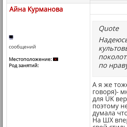
Айна Курманова
Quote
Надеюсь
сообщений
культов
поколот
Местоположение:
по нраву
Род занятий:
А я же тож
говоря)- м
для UK вер
поэтому н
думала чт
На ШХ впе