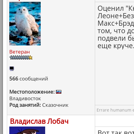
Оценил "К
Леоне+Бе
Макс+Брэд
том, что д
подвели б
еще круче.
Ветеран
566
сообщений
Местоположение:
Владивосток
Род занятий:
Сказочник
Errare humanum e
Владислав Лобач
Вот так во