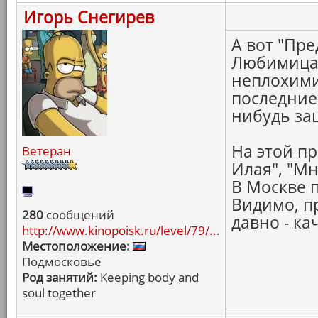
Игорь Снегирев
А вот "Пр
Любимица 
неплохими
последние 
нибудь за
На этой п
Ветеран
Илая", "Мн
В Москве 
Видимо, пр
280
сообщений
давно - ка
http://www.kinopoisk.ru/level/79/...
Местоположение:
Подмосковье
Род занятий:
Keeping body and
soul together