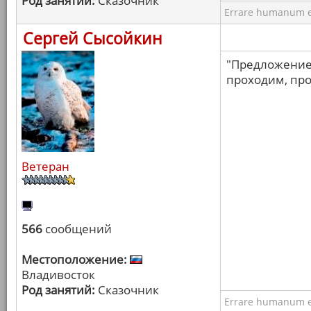
Род занятий:
Сказочник
Errare humanum e
Сергей Сысойкин
"Предложение",
проходим, пр
Ветеран
566
сообщений
Местоположение:
Владивосток
Род занятий:
Сказочник
Errare humanum e