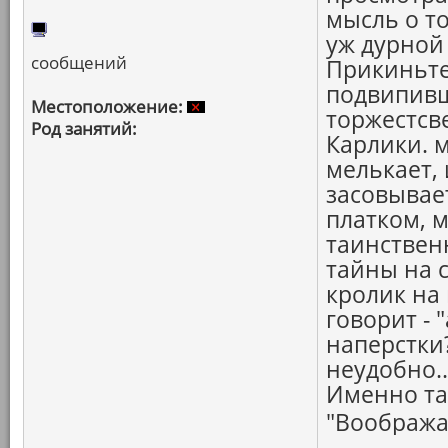
мысль о т
уж дурной
сообщений
Прикиньте
подвипивш
Местоположение:
торжестсв
Род занятий:
Карлики. 
мелькает,
засовывае
платком, 
таинственн
тайны на с
кролик на 
говорит - 
наперстки?
неудобно..
Именно та
"Вообража