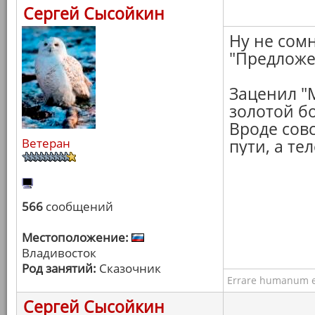
Сергей Сысойкин
Ну не сом
"Предложе
Заценил "
золотой б
Вроде сов
Ветеран
пути, а тел
566
сообщений
Местоположение:
Владивосток
Род занятий:
Сказочник
Errare humanum e
Сергей Сысойкин