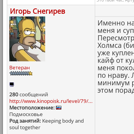
Игорь Снегирев
Именно на
меня и суп
Пересмотре
Холмса (б
уже купле
кайф от к
меня поко
Ветеран
по нраву. 
минимум р
этом порад
280
сообщений
http://www.kinopoisk.ru/level/79/...
Местоположение:
Подмосковье
Род занятий:
Keeping body and
soul together