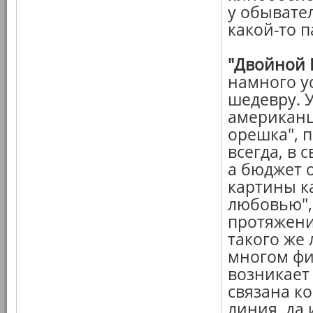
у обывате
какой-то 
"Двойной 
намного у
шедевру. У
американц
орешка", 
всегда, в 
а бюджет о
картины ка
любовью",
протяжени
такого же 
многом фи
возникает
связана к
линия, да 