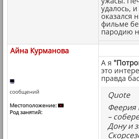
ужасы. Печ
удалось, и
оказался 
фильме бе
пародию н
Айна Курманова
А я
"Потро
это интере
правда ба
сообщений
Quote
Местоположение:
Феерия 
Род занятий:
– собере
Дону и 
Скорсез