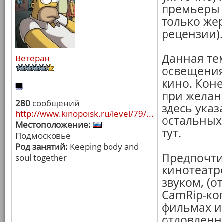
премьеры 
только же
рецензии)
Данная те
Ветеран
освещения
кино. Коне
при желан
280
сообщений
здесь указ
http://www.kinopoisk.ru/level/79/...
остальных
Местоположение:
тут.
Подмосковье
Род занятий:
Keeping body and
Предпочти
soul together
кинотеатр
звуком, (
CamRip-ко
фильмах и
отловленн