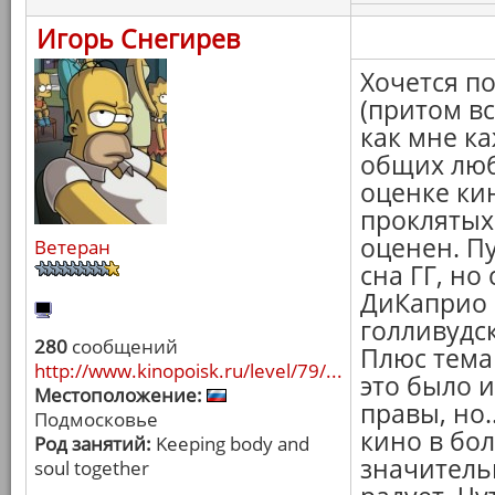
Игорь Снегирев
Хочется п
(притом в
как мне ка
общих люб
оценке кин
проклятых
оценен. Пу
Ветеран
сна ГГ, но
ДиКаприо 
голливудс
280
сообщений
Плюс тема 
http://www.kinopoisk.ru/level/79/...
это было и
Местоположение:
правы, но.
Подмосковье
кино в бол
Род занятий:
Keeping body and
значитель
soul together