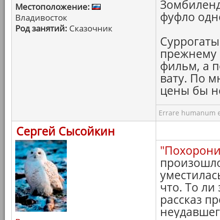
Зомбиленд
Местоположение:
фуфло одно
Владивосток
Род занятий:
Сказочник
Суррогаты 
прежнему 
фильм, а 
вату. По м
цены бы н
Errare humanum e
Сергей Сысойкин
"Похорони
произошло
уместилас
что. То ли
рассказ пр
неудавшего