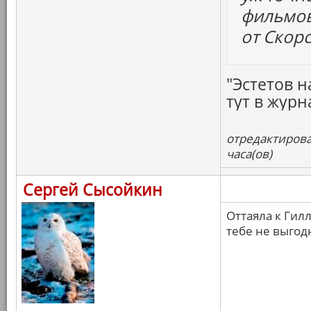
фильмов
от Скорс
"Эстетов н
тут в журн
отредактирова
часа(ов)
Сергей Сысойкин
Оттаяла к Гилл
тебе не выгодн