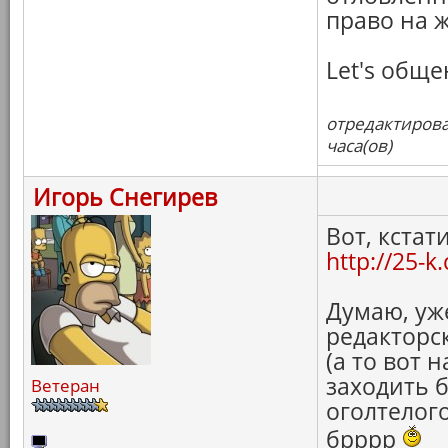
право на 
Let's общен
отредактирова
часа(ов)
Игорь Снегирев
Вот, кстат
http://25-
Думаю, уж
редакторс
(а то вот 
заходить 
Ветеран
оголтелог
брррр