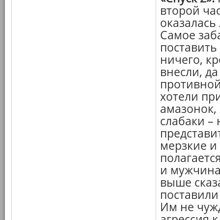
второй час
оказалась
Самое заб
поставить 
ничего, к
внесли, да
противной
хотели пр
амазонок,
слабаки – 
представи
мерзкие и
полагаетс
и мужчина
выше сказ
поставили 
Им не чуж
агрессия 