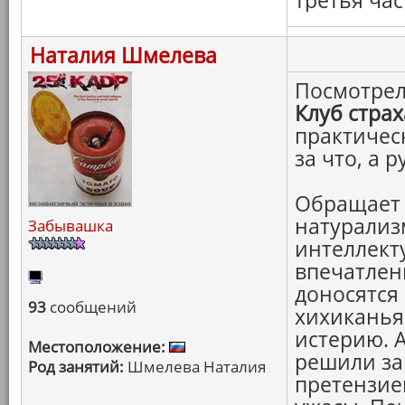
третья час
Наталия Шмелева
Посмотрел
Клуб страх
практическ
за что, а 
Обращает 
натурализ
Забывашка
интеллекту
впечатлени
доносятся
93
сообщений
хихиканья
истерию. А
Местоположение:
решили за
Род занятий:
Шмелева Наталия
претензией