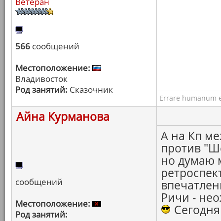
Ветеран
566
сообщений
Местоположение:
Владивосток
Род занятий:
Сказочник
Errare humanum e
Айна Курманова
А на Кп м
против "Ш
но думаю м
ретроспек
сообщений
впечатлени
Ричи - не
Местоположение:
Сегодня 
Род занятий: