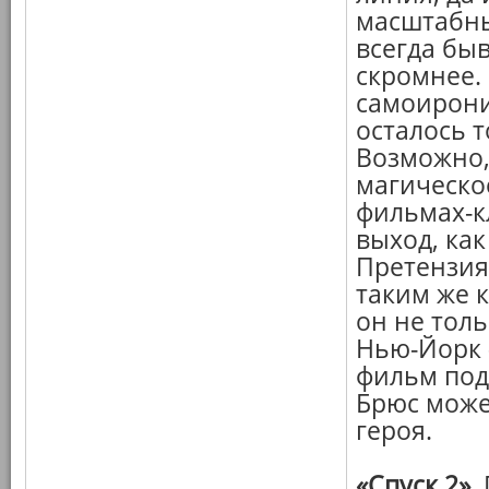
масштабны 
всегда быв
скромнее.
самоиронии
осталось 
Возможно,
магическое
фильмах-кл
выход, как
Претензия
таким же 
он не толь
Нью-Йорк 
фильм под
Брюс може
героя.
«Спуск 2».