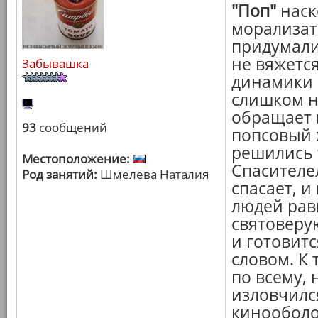
"Поп"
наск
морализат
придумали
не вяжется
Забывашка
динамики 
слишком н
обращает 
93
сообщений
попсовый х
решились 
Местоположение:
Спасителе
Род занятий:
Шмелева Наталия
спасает, и
людей рав
святоверу
и готовит
словом. К 
по всему, 
изловчилс
кинооболо