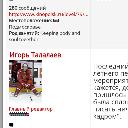
280
сообщений
http://www.kinopoisk.ru/level/79/...
Местоположение:
Подмосковье
Род занятий:
Keeping body and
soul together
Игорь Талалаев
Последний 
летнего п
мероприят
кажется, д
пришлось 
была спло
писать нич
Главный редактор
кадром".