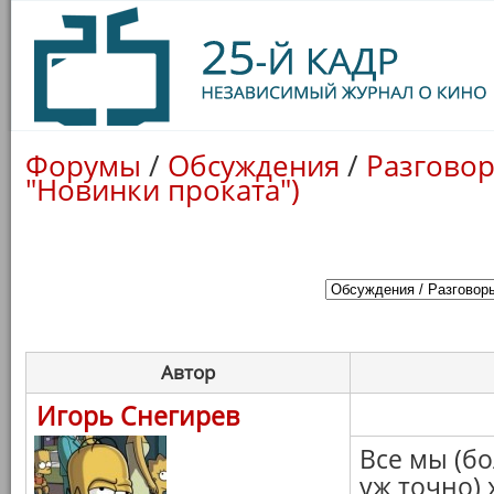
Форумы
/
Обсуждения
/
Разговор
"Новинки проката")
Автор
Игорь Снегирев
Все мы (бо
уж точно)