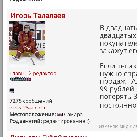
Игорь Талалаев
В двадцат
двадцатых 
покупател
закажут ег
Если ты из
нужно спр
Главный редактор
продаж - 
99 рублей
потерять 
7275
сообщений
постоянно
www.25-k.com
Местоположение:
Самара
Род занятий:
редактирование :)
Изменяю мир к ле