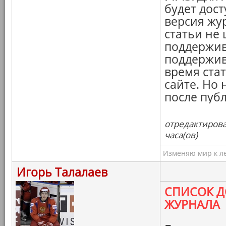
будет дос
версия жур
статьи не
поддержива
поддержив
время стат
сайте. Но 
после пуб
отредактирова
часа(ов)
Изменяю мир к ле
Игорь Талалаев
СПИСОК Д
ЖУРНАЛА