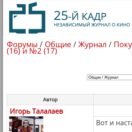
Форумы
/
Общие
/
Журнал
/
Поку
(16) и №2 (17)
Автор
Игорь Талалаев
Вот и нас