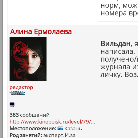
норм, мож
номера вр
Алина Ермолаева
Вильдан
,
написала, 
получено/
журнала и
личку. Во
редактор
383
сообщений
http://www.kinopoisk.ru/level/79/...
Местоположение:
Казань
Род занятий:
эксперт.И.за