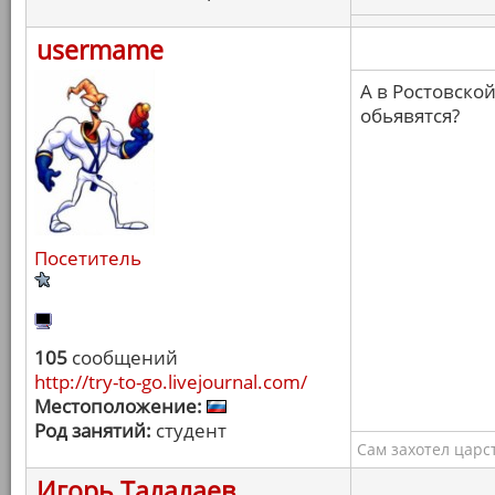
usermame
А в Ростовско
обьявятся?
Посетитель
105
сообщений
http://try-to-go.livejournal.com/
Местоположение:
Род занятий:
студент
Сам захотел царс
Игорь Талалаев