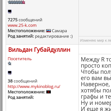
7275
сообщений
www.25-k.com
Местоположение:
Самара
Род занятий:
редактирование :)
Изменяю мир к ле
Вильдан Губайдуллин
Между R т
Посетитель
просто ко
Чтобы пол
его вам вы
38
сообщений
Наверное,
http://www.mykinoblog.ru/
хотябы по
Местоположение:
графы и т
Род занятий:
Ну и номе
И еще я ж