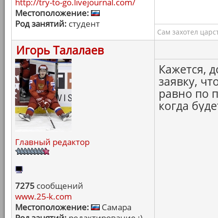
http://try-to-go.livejournal.com/
Местоположение:
Род занятий:
студент
Сам захотел царс
Игорь Талалаев
Кажется, 
заявку, чт
равно по п
когда буде
Главный редактор
7275
сообщений
www.25-k.com
Местоположение:
Самара
Род занятий:
редактирование :)