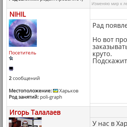
Изменяю мир к ле
NIHIL
Рад появл
Но вот про
заказывать
Посетитель
круто.
Подскажите
2
сообщений
Местоположение:
Харьков
Род занятий:
poli-graph
Игорь Талалаев
У нас в Ха