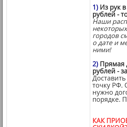
1)
Из рук в
рублей - т
Наши расп
некоторых
городов см
о дате и м
ними!
2)
Прямая д
рублей - з
Доставить
точку РФ. 
нужно дог
порядке. 
КАК ПРИО