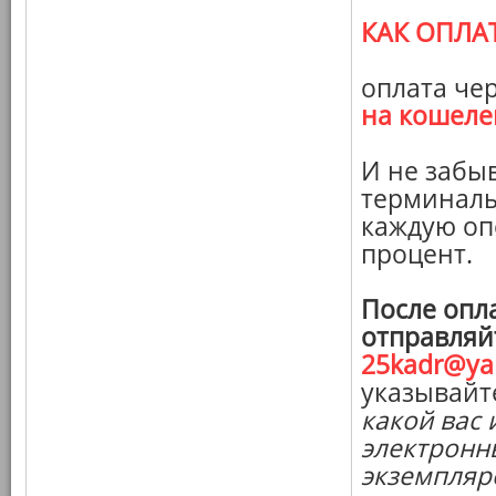
КАК ОПЛА
оплата че
на кошеле
И не забы
терминалы
каждую оп
процент.
После опл
отправляй
25kadr@ya
указывайт
какой вас 
электронны
экземпляро