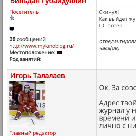
Вильдан Губайдуллин
Посетитель
Скинул!
Как выйдет ж
ПС-потер
38
сообщений
отредактирова
http://www.mykinoblog.ru/
часа(ов)
Местоположение:
Род занятий:
Игорь Талалаев
Ок. За сов
Адрес тво
журнал у 
времени и
лично с н
Главный редактор