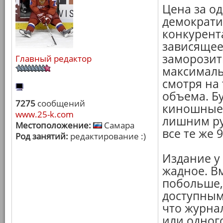
Цена за о
демократ
конкурента
зависящее
заморозит
Главный редактор
максималь
смотря на
объема. Бу
7275
сообщений
киношные 
www.25-k.com
лишним ру
Местоположение:
Самара
все те же 
Род занятий:
редактирование :)
Издание у
жадное. В
побольше,
доступным
что журна
или одного