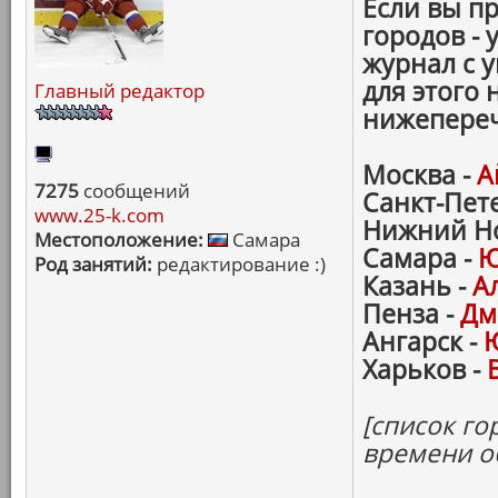
Если вы п
городов - 
журнал с 
для этого 
Главный редактор
нижепере
Москва -
А
7275
сообщений
Санкт-Пет
www.25-k.com
Нижний Но
Местоположение:
Самара
Самара -
Ю
Род занятий:
редактирование :)
Казань -
А
Пенза -
Дм
Ангарск -
Харьков -
[список го
времени о