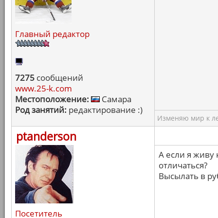
Главный редактор
7275
сообщений
www.25-k.com
Местоположение:
Самара
Род занятий:
редактирование :)
Изменяю мир к ле
ptanderson
А если я живу 
отличаться?
Высылать в ру
Посетитель