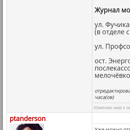
Журнал мо
ул. Фучика
(в отделе 
ул. Профс
ост. Энерг
послекассо
мелочёвко
отредактирова
часа(ов)
Изменяю мир к ле
ptanderson
Уже можно от