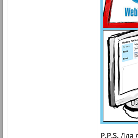
P.P.S.
Для 