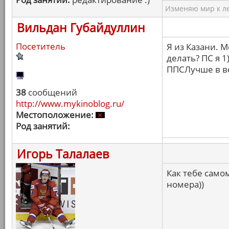
Изменяю мир к ле
Вильдан Губайдуллин
Посетитель
Я из Казани. М
делать? ПС я 1
ППСЛучше в ве
38
сообщений
http://www.mykinoblog.ru/
Местоположение:
Род занятий:
Игорь Талалаев
Как тебе самом
номера))