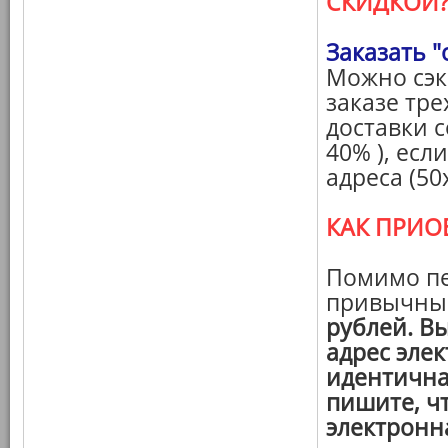
СКИДКОЙ
Заказать "
Можно сэк
заказе тре
доставки с
40% ), есл
адреса (50х
КАК ПРИО
Помимо пе
привычн
рублей. В
адрес эле
идентична
пишите, ч
электронн