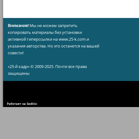
Внимание!
Мы не можем запретить
копировать материалы без установки
активной гиперссылки на www.25-k.com и
указания авторства. Но это останется на вашей
совести!
«25-й кадр» © 2009-2025. Почти все права
защищены
Работает на Seditio