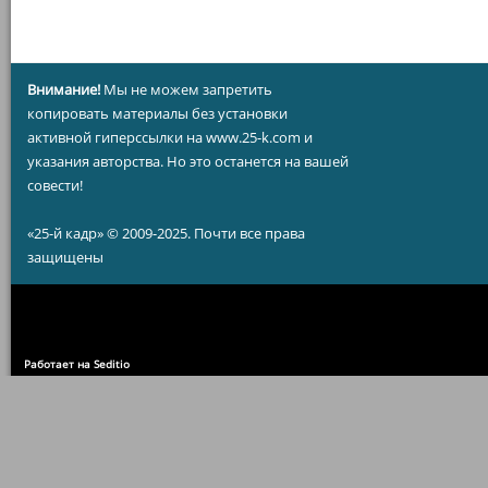
Внимание!
Мы не можем запретить
копировать материалы без установки
активной гиперссылки на www.25-k.com и
указания авторства. Но это останется на вашей
совести!
«25-й кадр» © 2009-2025. Почти все права
защищены
Работает на Seditio