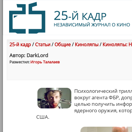
25-й кадр
/
Статьи
/
Общие
/
Киноляпы
/
Киноляпы: Н
Автор: DarkLord
Разместил:
Игорь Талалаев
Психологический трилл
вокруг агента ФБР, до
целью получить инфор
ядерного оружия, кото
США.