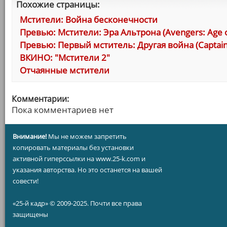
Похожие страницы:
Мстители: Война бесконечности
Превью: Мстители: Эра Альтрона (Avengers: Age o
Превью: Первый мститель: Другая война (Captain A
ВКИНО: "Мстители 2"
Отчаянные мстители
Комментарии:
Пока комментариев нет
Внимание!
Мы не можем запретить
копировать материалы без установки
активной гиперссылки на www.25-k.com и
указания авторства. Но это останется на вашей
совести!
«25-й кадр» © 2009-2025. Почти все права
защищены