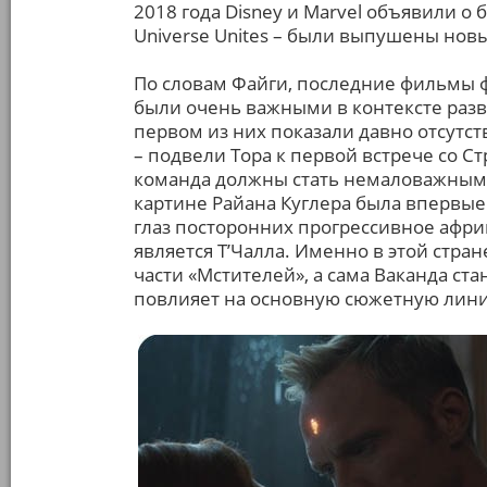
2018 года Disney и Marvel объявили о
Universe Unites – были выпушены нов
По словам Файги, последние фильмы ф
были очень важными в контексте разв
первом из них показали давно отсутств
– подвели Тора к первой встрече со С
команда должны стать немаловажными
картине Райана Куглера была впервые
глаз посторонних прогрессивное афри
является Т’Чалла. Именно в этой стран
части «Мстителей», а сама Ваканда ста
повлияет на основную сюжетную лин