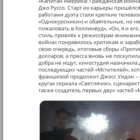
«Капитан Америка: Гражданская Война»
Джо Руссо. Старт их карьеры пришёлс
работами дуэта стали крепкие телеви
«Однокурсники») и обаятельные, но 
пожаловать в Коллинвуд», «Он, я и ег
стиль привлёк к режиссёрам внимание 
война» понравилось критикам и зараб
свою очередь, итоговые сборы «Проти
долларов, а пресса вновь не поскупила
добра не ищут, киностудия назначила
последующих частей «Мстителей», хот
франшизой продолжит Джосс Уидон – о
кругах сериала «Светлячок», сценарист
также создатель первых двух частей «