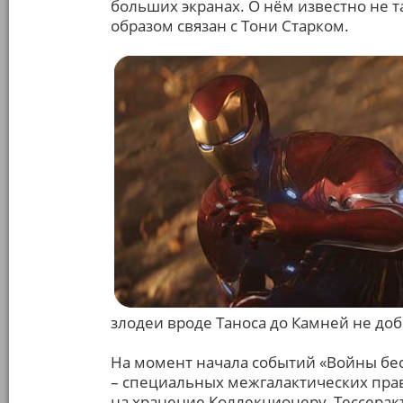
больших экранах. О нём известно не та
образом связан с Тони Старком.
злодеи вроде Таноса до Камней не доб
На момент начала событий «Войны бес
– специальных межгалактических пра
на хранение Коллекционеру, Тессеракт 