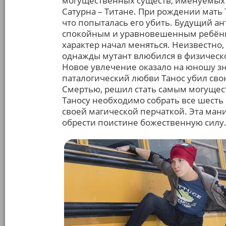
могущественных существ, именуемых 
Сатурна – Титане. При рождении мать 
что попыталась его убить. Будущий ан
спокойным и уравновешенным ребёнко
характер начал меняться. Неизвестно, 
однажды мутант влюбился в физическ
Новое увлечение оказало на юношу зн
паталогический любви Танос убил свою
Смертью, решил стать самым могущес
Таносу необходимо собрать все шесть
своей магической перчаткой. Эта ман
обрести поистине божественную силу