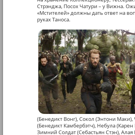
Стрэнджа, Посох Чатури – у Вижна. Ож
«Мстителей» должны дать ответ на воп
руках Таноса.
(Бенедикт Вонг), Сокол (Энтони Маки),
(Бенедикт Камбербэтч), Небула (Карен 
Зимний Солдат (Себастьян Стэн), Алая