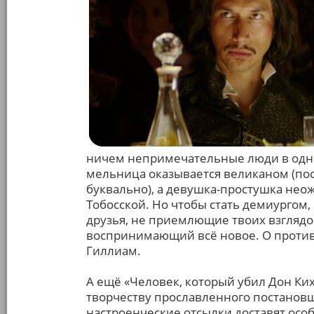
ничем непримечательные люди в одно
мельница оказывается великаном (по
буквально), а девушка-простушка нео
Тобосской. Но чтобы стать демиургом,
друзья, не приемлющие твоих взглядов
воспринимающий всё новое. О противо
Гиллиам.
А ещё «Человек, который убил Дон Ки
творчеству прославленного постанов
настроенческие отсылки доставят осо