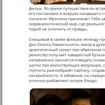
фильм. Во время путешествия он встре
его постановке и всерьёз начавшего с
писателя. Мужчина принимает Тоби за
сюрреалистический мир, где реальност
порой не отличить от правды.
Смешивая в своём фильме легенду про
Дон Кихота Ламанчского», юмор в дух
архетипичный сюжет про обретение се
режиссёр получает наваристый бульон
непременно захочется отведать снова.
шутки про воинствующих верующих, с
глупость разнообразят картину, созда
несерьёзности. А забавные, но неред
отлично разбавляют острое блюдо.