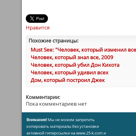
Нравится
Похожие страницы:
Must See: "Человек, который изменил все
Человек, который знал все, 2009
Человек, который убил Дон Кихота
Человек, который удивил всех
Дом, который построил Джек
Комментарии:
Пока комментариев нет
Внимание!
Мы не можем запретить
копировать материалы без установки
активной гиперссылки на www.25-k.com и