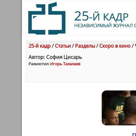
25-й кадр
/
Статьи
/
Разделы
/
Скоро в кино
/
Автор: София Цисарь
Разместил:
Игорь Талалаев
Г