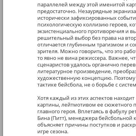
параллелей между этой именитой ка
предостаточно. Незаурядные экраниз
исторически зафиксированных событи
психологическую коллизию героев, ко
экзистенциального противоречия и в
решительный выбор без права на втор
отличается глубинным трагизмом и со
зрителя. Можно говорить, что это раб
то явно не вина режиссера. Важнее, ч
сценаристов удалось органично перев
литературное произведение, преобраз
художественную концепцию. Поэтому «
тактике бейсбола, не о борьбе с систе
Хотя каждый из этих аспектов находит
картины, лейтмотивом ее сюжетного п
главного героя. Вплетаясь в фабулу 
Бина (Питт), менеджера бейсбольной к
объясняет причины поступков и раскр
игре сезона.