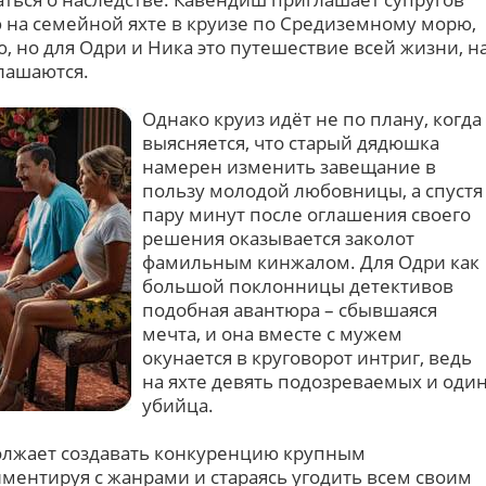
на семейной яхте в круизе по Средиземному морю,
, но для Одри и Ника это путешествие всей жизни, н
глашаются.
Однако круиз идёт не по плану, когда
выясняется, что старый дядюшка
намерен изменить завещание в
пользу молодой любовницы, а спустя
пару минут после оглашения своего
решения оказывается заколот
фамильным кинжалом. Для Одри как
большой поклонницы детективов
подобная авантюра – сбывшаяся
мечта, и она вместе с мужем
окунается в круговорот интриг, ведь
на яхте девять подозреваемых и оди
убийца.
должает создавать конкуренцию крупным
ментируя с жанрами и стараясь угодить всем своим