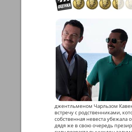
джентльменом Чарльзом Кавен
встречу с родственниками, кот
собственная невеста убежала о
дядя же в свою очередь презир
силу возраста вынужден задум