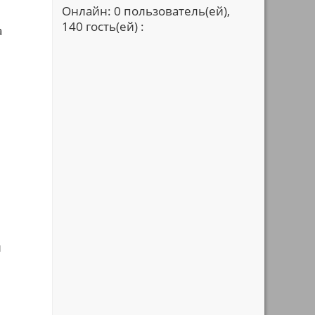
Онлайн: 0 пользователь(ей),
140 гость(ей) :
а
н