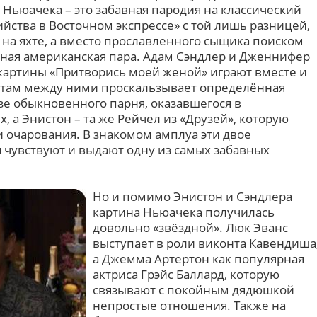
 Ньюачека – это забавная пародия на классический
йства в Восточном экспрессе» с той лишь разницей,
 на яхте, а вместо прославленного сыщика поиском
ная американская пара. Адам Сэндлер и Дженнифер
 картины «Притворись моей женой» играют вместе и
там между ними проскальзывает определённая
зе обыкновенного парня, оказавшегося в
, а Энистон – та же Рейчел из «Друзей», которую
и очарования. В знакомом амплуа эти двое
 чувствуют и выдают одну из самых забавных
Но и помимо Энистон и Сэндлера
картина Ньюачека получилась
довольно «звёздной». Люк Эванс
выступает в роли виконта Кавендиша
а Джемма Артертон как популярная
актриса Грэйс Баллард, которую
связывают с покойным дядюшкой
непростые отношения. Также на