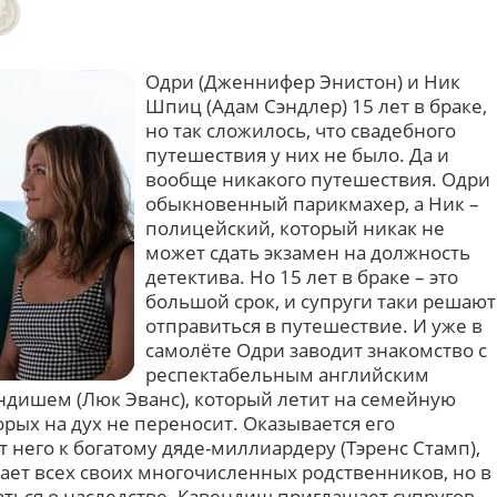
Одри (Дженнифер Энистон) и Ник
Шпиц (Адам Сэндлер) 15 лет в браке,
но так сложилось, что свадебного
путешествия у них не было. Да и
вообще никакого путешествия. Одри
обыкновенный парикмахер, а Ник –
полицейский, который никак не
может сдать экзамен на должность
детектива. Но 15 лет в браке – это
большой срок, и супруги таки решают
отправиться в путешествие. И уже в
самолёте Одри заводит знакомство с
респектабельным английским
дишем (Люк Эванс), который летит на семейную
орых на дух не переносит. Оказывается его
т него к богатому дяде-миллиардеру (Тэренс Стамп),
ает всех своих многочисленных родственников, но в
аться о наследстве. Кавендиш приглашает супругов