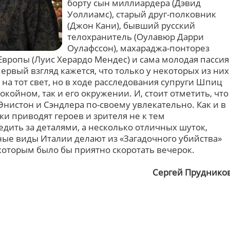
борту сын миллиардера (Дэвид
Уоллиамс), старый друг-полковник
(Джон Кани), бывший русский
телохранитель (Оулавюр Дарри
Оулафссон), махараджа-понторез
Европы (Луис Херардо Мендес) и сама молодая пассия
ервый взгляд кажется, что только у некоторых из них
на тот свет, но в ходе расследования супруги Шпиц
окойном, так и его окружении. И, стоит отметить, что
нистон и Сэндлера по-своему увлекательно. Как и в
и приводят героев и зрителя не к тем
дить за деталями, а несколько отличных шуток,
ые виды Италии делают из «Загадочного убийства»
которым было бы приятно скоротать вечерок.
Сергей Пруднико