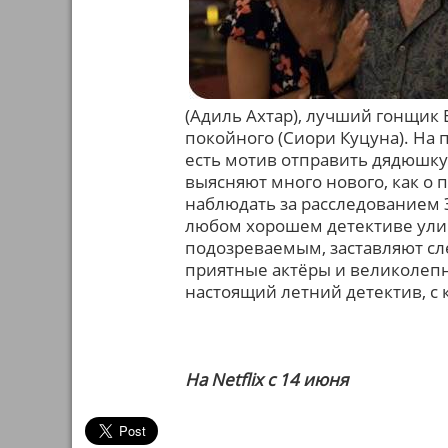
(Адиль Ахтар), лучший гонщик 
покойного (Сиори Куцуна). На п
есть мотив отправить дядюшку 
выясняют много нового, как о п
наблюдать за расследованием Э
любом хорошем детективе улик
подозреваемым, заставляют сле
приятные актёры и великолепн
настоящий летний детектив, с 
На Netflix c 14 июня